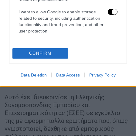
μας, τα καταστήματα θα παραμείνουν
κλειστά την 26η Δεκεμβρίου 2021».
I want to allow Google to enable storage
related to security, including authentication
functionality and fraud prevention, and other
user protection.
CONFIRM
Data Deletion
Data Access
Privacy Policy
Αυτό έχει διευκρινίσει η Ελληνικής
Συνομοσπονδίας Εμπορίου και
Επιχειρηματικότητας (ΕΣΕΕ) σε εγκύκλιο
της με αφορμή πολλά ερωτήματα που, όπως
γνωστοποιεί, δέχθηκε από εμπορικούς