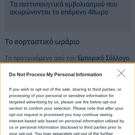
Τα πιστοποιητικά εμβολιασμού που
ακυρώνονται το επόμενο 48ωρο
Το εορταστικό ωράριο
Το προτεινόμενο από τον
Εμπορικό Σύλλογο
Αθηνών
ωράριο λειτουργίας των εμπορικών
καταστημάτων για την εορταστική περίοδο
Do Not Process My Personal Information
των Χριστουγέννων 2021, έχει ως εξής:
If you wish to opt-out of the sale, sharing to third parties, or
Κυριακή 12/12/2021 11.00 - 18.00
processing of your personal or sensitive information for
Δευτέρα 13/12/2021 10.00 - 21.00
targeted advertising by us, please use the below opt-out
section to confirm your selection. Please note that after your
Τρίτη 14/12/2021 10.00 - 21.00
opt-out request is processed you may continue seeing
Τετάρτη 15/12/2021 10.00 - 21.00
interest-based ads based on personal information utilized by
Πέμπτη 16/12/2021 10.00 - 21.00
us or personal information disclosed to third parties prior to
Παρασκευή 17/12/2021 10.00 - 21.00
your opt-out. You may separately opt-out of the further