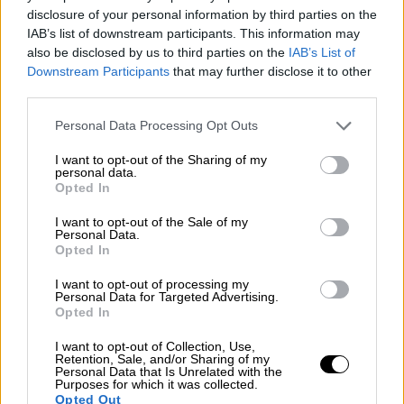
disclosure of your personal information by third parties on the
Σάββατο 18/12/2021 10.00 - 18.00
IAB’s list of downstream participants. This information may
Κυριακή 19/12/2021 11.00 - 18.00
also be disclosed by us to third parties on the
IAB’s List of
Δευτέρα 20/12/2021 10.00 - 21.00
Downstream Participants
that may further disclose it to other
Τρίτη 21/12/2021 10.00 - 21.00
third parties.
Τετάρτη 22/12/2021 10.00 - 21.00
Please note that this website/app uses one or more Google
Personal Data Processing Opt Outs
Πέμπτη 23/12/2021 10.00 - 21.00
services and may gather and store information including but
Παρασκευή 24/12/2021 10.00 - 18.00
not limited to your visit or usage behaviour. You may click to
I want to opt-out of the Sharing of my
personal data.
grant or deny consent to Google and its third-party tags to
Σάββατο 25/12/2021 ΑΡΓΙΑ
Opted In
use your data for below specified purposes in below Google
Κυριακή 26/12/2021 ΑΡΓΙΑ
consent section.
I want to opt-out of the Sale of my
Δευτέρα 27/12/2021 10.00 - 21.00
Personal Data.
Τρίτη 28/12/2021 10.00 - 21.00
Opted In
Τετάρτη 29/12/2021 10.00 - 21.00
I want to opt-out of processing my
Πέμπτη 30/12/2021 10.00 - 21.00
Personal Data for Targeted Advertising.
Opted In
Παρασκευή 31/21/2021 10.00 - 18.00
Σάββατο 1/1/2022 ΑΡΓΙΑ
I want to opt-out of Collection, Use,
Retention, Sale, and/or Sharing of my
Κυριακή 2/1/2022 ΚΛΕΙΣΤΑ
Personal Data that Is Unrelated with the
Purposes for which it was collected.
Opted Out