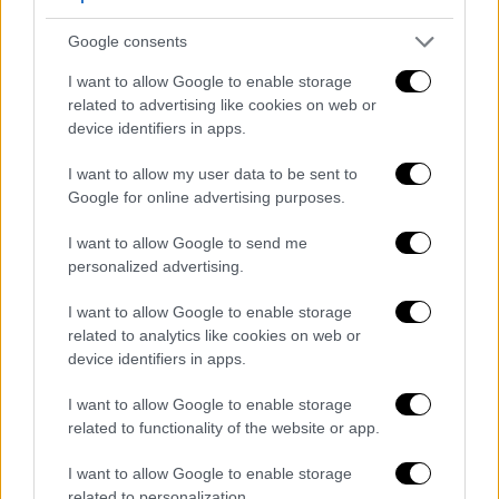
Από την πλευρά του ο ΣΕΛΠΕ ανακοίνωσε
ότι κατά τη διάρκεια των εορτών τα
Google consents
εμπορικά καταστήματα σε όλη τη χώρα θα
I want to allow Google to enable storage
παραμείνουν ανοικτά:
related to advertising like cookies on web or
device identifiers in apps.
Τις καθημερινές από τις 10:00 έως τις
21:00μμ
I want to allow my user data to be sent to
Τα Σάββατα από τις 9:00 έως τις 20:00μμ
Google for online advertising purposes.
Και τις Κυριακές 12/12/2021 και
I want to allow Google to send me
19/12/2021 θα είναι ανοικτά από 11:00πμ
personalized advertising.
έως και 20:00μμ.
I want to allow Google to enable storage
Διευκρινίσεις ΕΣΕΕ για τη λειτουργία
related to analytics like cookies on web or
των καταστημάτων τις τελευταίες
device identifiers in apps.
Κυριακές του έτους
I want to allow Google to enable storage
related to functionality of the website or app.
«Με βάση τα επίσημα νομοθετικά δεδομένα
που επί του παρόντος έχουμε στη διάθεσή
I want to allow Google to enable storage
related to personalization.