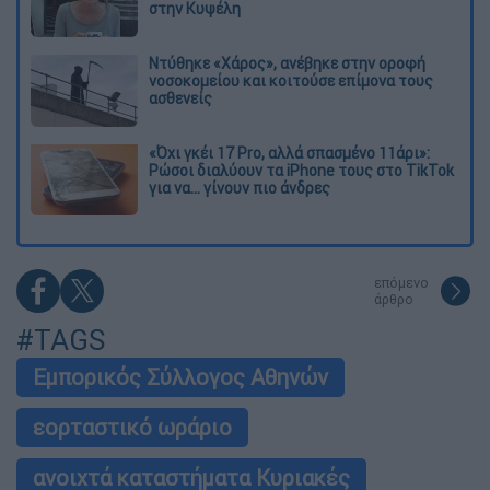
στην Κυψέλη
Ντύθηκε «Χάρος», ανέβηκε στην οροφή
νοσοκομείου και κοιτούσε επίμονα τους
ασθενείς
«Όχι γκέι 17 Pro, αλλά σπασμένο 11άρι»:
Ρώσοι διαλύουν τα iPhone τους στο TikTok
για να... γίνουν πιο άνδρες
επόμενο
άρθρο
#TAGS
Εμπορικός Σύλλογος Αθηνών
εορταστικό ωράριο
ανοιχτά καταστήματα Κυριακές