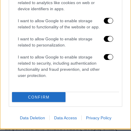
related to analytics like cookies on web or
ουρές από δεκάδες καλοντυμένους νέους
device identifiers in apps.
έξω από γνωστό κλαμπ της περιοχής, με τα
μέτρα προστασίας για να τον κορονοϊό να
I want to allow Google to enable storage
μην τηρούνται, όπως γράφει το
related to functionality of the website or app.
thesstoday.gr.
I want to allow Google to enable storage
related to personalization.
I want to allow Google to enable storage
related to security, including authentication
functionality and fraud prevention, and other
user protection.
video
CONFIRM
Data Deletion
Data Access
Privacy Policy
Λίγη ώρα αργότερα, το κλαμπ έχει γεμίσει
ασφυκτικά από εκατοντάδες άτομα, όπως