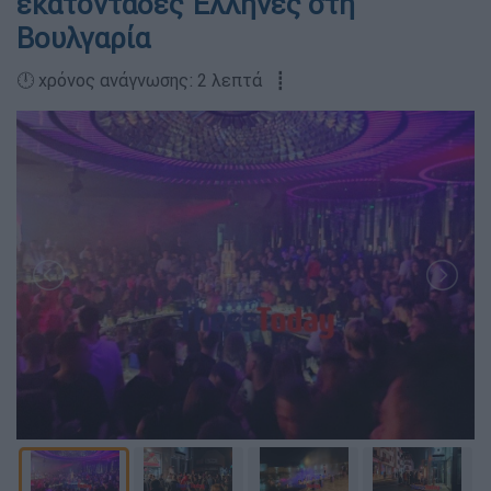
εκατοντάδες Έλληνες στη
Βουλγαρία
🕛 χρόνος ανάγνωσης: 2 λεπτά ┋