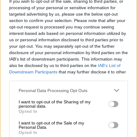
υπομονετικά να επιβιβαστούν σε ένα από τα
If you wish to opt-out of the sale, sharing to third parties, or
δεκάδες πούλμαν, αφού ακούσουν το όνομά
processing of your personal or sensitive information for
targeted advertising by us, please use the below opt-out
τους από εργαζόμενους ταξιδιωτικού
section to confirm your selection. Please note that after your
γραφείου, οι οποίοι είχαν αναλάβει τον
opt-out request is processed you may continue seeing
συντονισμό της εκδρομής.
interest-based ads based on personal information utilized by
us or personal information disclosed to third parties prior to
Μετά από λίγη ώρα, αναχώρησε το πρώτο
your opt-out. You may separately opt-out of the further
λεωφορείο με προορισμό το Μπάνσκο, ενώ
disclosure of your personal information by third parties on the
IAB’s list of downstream participants. This information may
νωρίτερα έγινε η πρώτη στάση στον
also be disclosed by us to third parties on the
IAB’s List of
Προμαχώνα Σερρών για έλεγχο για τον
Downstream Participants
that may further disclose it to other
κορονοϊό
στο ομώνυμο
ελληνοβουλγαρικό
third parties.
τελωνείο
. Το μεσημέρι Παρασκευής το
Please note that this website/app uses one or more Google
Personal Data Processing Opt Outs
Μπάνσκο «πλημμυρίζει» από ελληνικές
services and may gather and store information including but
φωνές και νεαρούς που σχηματίζουν ουρές
not limited to your visit or usage behaviour. You may click to
I want to opt-out of the Sharing of my
personal data.
έξω από μηχανήματα συναλλάγματος για τη
grant or deny consent to Google and its third-party tags to
Opted In
use your data for below specified purposes in below Google
μετατροπή του νομίσματος.
consent section.
I want to opt-out of the Sale of my
Τα καταστήματα εστίασης σε έναν από τους
Personal Data.
πιο πολυσύχναστους δρόμους, στην οδό
Opted In