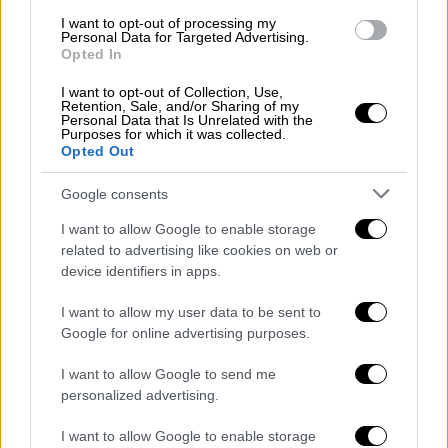
Νάιντεν Γκέροφ
, γεμίζουν από Έλληνες που
I want to opt-out of processing my
τα επισκέπτονται για
φαγητό
και
καφέ
.
Personal Data for Targeted Advertising.
Opted In
I want to opt-out of Collection, Use,
Retention, Sale, and/or Sharing of my
Personal Data that Is Unrelated with the
Purposes for which it was collected.
Opted Out
Google consents
video
I want to allow Google to enable storage
related to advertising like cookies on web or
device identifiers in apps.
I want to allow my user data to be sent to
Μετά από ένα τρίωρο, ξεκινά το μενού των
Google for online advertising purposes.
εκδηλώσεων με πρώτο event το πάρτι στα
I want to allow Google to send me
ιαματικά λουτρά του ιστορικού χωριού
personalized advertising.
Μπάνια.
Μεσάνυχτα της ίδιας βραδιάς σχηματίζονται
I want to allow Google to enable storage