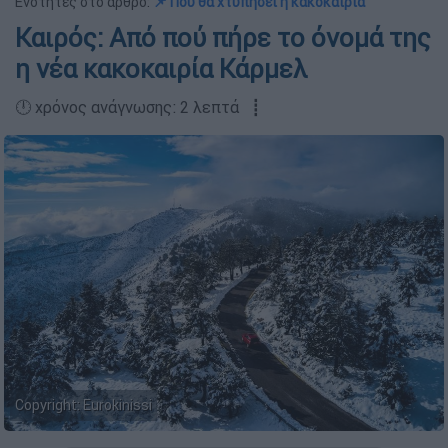
Ενότητες στο άρθρο:
📌 Πού θα χτυπήσει η κακοκαιρία
Καιρός: Από πού πήρε το όνομά της
η νέα κακοκαιρία Κάρμελ
🕛 χρόνος ανάγνωσης: 2 λεπτά ┋
Copyright: Eurokinissi