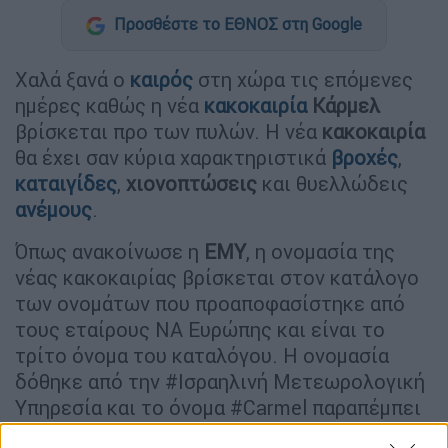
Προσθέστε το ΕΘΝΟΣ στη Google
Χαλά ξανά ο
καιρός
στη χώρα τις επόμενες
ημέρες καθώς η νέα
κακοκαιρία
Κάρμελ
βρίσκεται προ των πυλών. Η νέα
κακοκαιρία
θα έχει σαν κύρια χαρακτηριστικά
βροχές
,
καταιγίδες
,
χιονοπτώσεις
και θυελλώδεις
ανέμους
.
Όπως ανακοίνωσε η
ΕΜΥ
, η ονομασία της
νέας κακοκαιρίας βρίσκεται στον κατάλογο
των ονομάτων που προαποφασίστηκε από
τους εταίρους ΝΑ Ευρώπης και είναι το
τρίτο όνομα του καταλόγου. Η ονομασία
δόθηκε από την #Ισραηλινή Μετεωρολογική
Υπηρεσία και το όνομα #Carmel παραπέμπει
στο αντίστοιχο βιβλικό όρος @GSCP_GR.