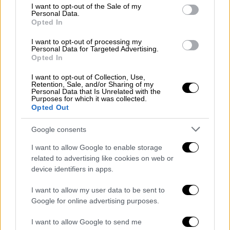
πλάτος περίπου 6,5 με 8 χιλιόμετρα, με
consent section.
I want to opt-out of the Sale of my
ομαλή κλίση προς τα νοτιοδυτικά, αλλά
Personal Data.
Opted In
σχηματίζει μια απότομη κορυφογραμμή στη
βορειοανατολική πλευρά, ύψους 546 μέτρων.
I want to opt-out of processing my
Personal Data for Targeted Advertising.
Opted In
Η ετυμολογία και το ακριβές νόημα του
ονόματος Κάρμηλος αμφισβητείται, αλλά
I want to opt-out of Collection, Use,
Retention, Sale, and/or Sharing of my
μεγάλη πλειοψηφία των ενδιαφερόμενων
Personal Data that Is Unrelated with the
Purposes for which it was collected.
μελετητών θεωρούν ότι προέρχεται από τη
Opted Out
σημιτική ρίζα krm, το οποίο το φέρνει κοντά
στο ουσιαστικό κέρεμ, μια λέξη που σημαίνει
Google consents
«αμπελώνας».
I want to allow Google to enable storage
related to advertising like cookies on web or
Πού θα χτυπήσει η κακοκαιρία
device identifiers in apps.
Αναλυτικά: Κατά τόπους ισχυρές
βροχές
και
I want to allow my user data to be sent to
καταιγίδες
θα επηρεάσουν:
Google for online advertising purposes.
Το πρωί του Σαββάτου τα νησιά του
I want to allow Google to send me