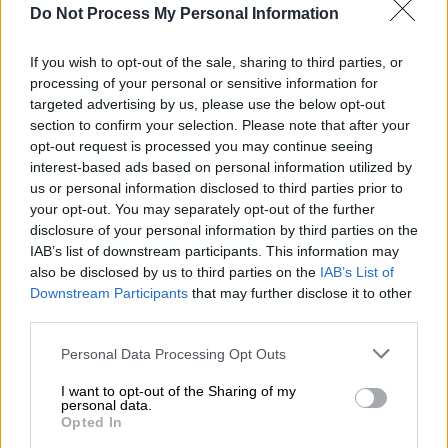
Do Not Process My Personal Information
If you wish to opt-out of the sale, sharing to third parties, or
processing of your personal or sensitive information for
targeted advertising by us, please use the below opt-out
section to confirm your selection. Please note that after your
opt-out request is processed you may continue seeing
interest-based ads based on personal information utilized by
us or personal information disclosed to third parties prior to
your opt-out. You may separately opt-out of the further
disclosure of your personal information by third parties on the
IAB’s list of downstream participants. This information may
also be disclosed by us to third parties on the
IAB’s List of
Η οροσειρά Κάρμελ
Downstream Participants
that may further disclose it to other
third parties.
Η
Κάρμηλος
ή αλλιώς
Κάρμελ
είναι παράκτια
οροσειρά
και εκτείνεται από τη
Μεσόγειο
Please note that this website/app uses one or more Google
Personal Data Processing Opt Outs
θάλασσα
προς τα νοτιοανατολικά, ενώ η
services and may gather and store information including but
not limited to your visit or usage behaviour. You may click to
I want to opt-out of the Sharing of my
οροσειρά έχει χαρακτηριστεί απόθεμα
personal data.
grant or deny consent to Google and its third-party tags to
βιόσφαιρας της
UNESCO
. Η οροσειρά έχει
Opted In
use your data for below specified purposes in below Google