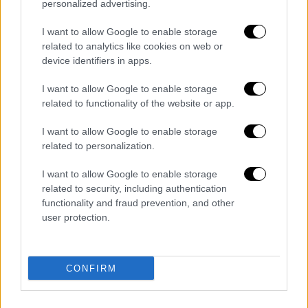
personalized advertising.
βορείου και ανατολικού Αιγαίου.
Από τις πρωινές ώρες του Σαββάτου
I want to allow Google to enable storage
μέχρι και τις μεσημβρινές ώρες της
related to analytics like cookies on web or
Κυριακής, τις Σποράδες, την Εύβοια, τα
device identifiers in apps.
ανατολικά τμήματα της Θεσσαλίας
I want to allow Google to enable storage
καθώς και την ανατολική Στερεά.
related to functionality of the website or app.
Από τις απογευματινές ώρες του
I want to allow Google to enable storage
Σαββάτου μέχρι το πρωί της Κυριακής
related to personalization.
θα επηρρεαστεί η ανατολική
Πελοπόννησος και κατά τόπους οι
I want to allow Google to enable storage
Κυκλάδες.
related to security, including authentication
functionality and fraud prevention, and other
Από το βράδυ του Σαββάτου μέχρι και
user protection.
το πρωί της Δευτέρας ισχυρά φαινόμενα
θα εκδηλωθούν και στη βόρεια Κρήτη τα
οποία βαθμιαία θα εξασθενήσουν.
CONFIRM
Β.
Χιονοπτώσεις
θα σημειωθούν αρχικά στα