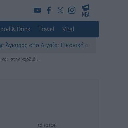
ood & Drink
Travel
Viral
 στο Αιγαίο: Εικονική αερομαχία ανάμεσα σε ελ
 νο1 στην καρδιά...