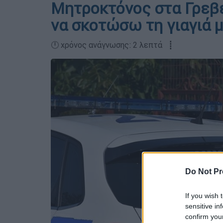
Mητροκτόνος στα Γρεβε
να σκοτώσω τη γιαγιά 
🕛 χρόνος ανάγνωσης: 2 λεπτά ┋
Do Not Pr
If you wish 
sensitive in
confirm you