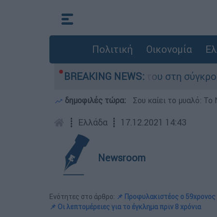
Πολιτική
Οικονομία
Ελ
Δαμίγο που έχασε τη ζωή του στη σύγκρουση ελ
BREAKING NEWS:
δημοφιλές τώρα:
Σου καίει το μυαλό: Το 
┋
Ελλάδα
┋
17.12.2021 14:43
Newsroom
Ενότητες στο άρθρο:
📌 Προφυλακιστέος ο 59χρονος
📌 Οι λεπτομέρειες για το έγκλημα πριν 8 χρόνια