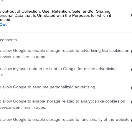
o opt-out of Collection, Use, Retention, Sale, and/or Sharing
ersonal Data that Is Unrelated with the Purposes for which it
ς μητροκτόνος
lected.
Out
ι της Παρασκευής ο 59χρονος μητροκτόνος
consents
όφαση Ανακριτή και Εισαγγελέα και αυτή
βενών.
o allow Google to enable storage related to advertising like cookies on
evice identifiers in apps.
ται για δύο πράξεις κακουργηματικού
 Συγκεκριμένα, για ανθρωποκτονία εκ
o allow my user data to be sent to Google for online advertising
s.
αση
και για
βιασμό
.
to allow Google to send me personalized advertising.
διώκεται για άσκηση βίας κατά υπαλλήλων.
της τρίωρης απολογίας του στην αρμόδια
o allow Google to enable storage related to analytics like cookies on
τελευταίες κατηγορίες, ενώ έδωσε
evice identifiers in apps.
ραγγαλισμό της 83χρονης μητέρας του.
o allow Google to enable storage related to functionality of the website
λημα πριν 8 χρόνια