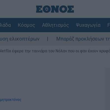
λάδα
Κόσμος
Αθλητισμός
Ψυχαγωγία
F
ικοπτέρων
Μπαράζ προκλήσεων της Άγκυρας
Netflix έφερε την ταινιάρα του Νόλαν που οι φαν έχουν κρυφό
 μητροκτόνος