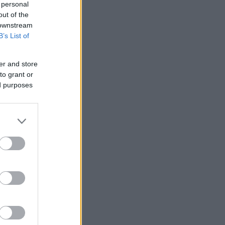
 personal
out of the
 downstream
B’s List of
er and store
to grant or
ed purposes