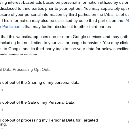
eing interest-based ads based on personal information utilized by us or
disclosed to third parties prior to your opt-out. You may separately opt-
losure of your personal information by third parties on the IAB’s list of
. This information may also be disclosed by us to third parties on the
IA
Participants
that may further disclose it to other third parties.
 that this website/app uses one or more Google services and may gath
including but not limited to your visit or usage behaviour. You may click 
 to Google and its third-party tags to use your data for below specifi
ogle consent section.
 το ΕΘΝΟΣ στη Google
l Data Processing Opt Outs
τον 59χρονο που στραγγάλισε τη μαμά του,
o opt-out of the Sharing of my personal data.
Ο άνδρας, που το 1993 είχε
σκοτώσει
και τη
In
βάλει ο διάβολος να το κάνει.
o opt-out of the Sale of my Personal Data.
γήθηκε στον Εισαγγελέα εκτός από την
In
αι για βία κατά υπάλληλων. Κι αυτό γιατί
ν προσαγάγουν μετά τις καταγγελίες που
to opt-out of processing my Personal Data for Targeted
ing.
ντιστάθηκε όχι μόνο απωθώντας τους άνδρες
In