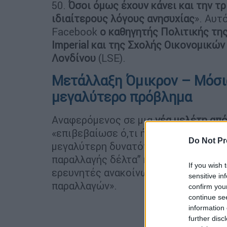
50.
Όσοι όμως έχουν κάνει και την τρ
ιδιαίτερους λόγους ανησυχίας
». Αυτ
Facebook
ο καθηγητής Πολιτικής τη
Imperial και της Σχολής Οικονομικώ
Λονδίνου
(LSE).
Μετάλλαξη Όμικρον – Μόσιαλ
μεγαλύτερο πρόβλημα
Αναφερόμενος σε μια
νέα μελέτη από 
«επιβεβαίωσε ό,τι ήδη ξέρουμε για 
Do Not Pr
μεγαλύτερη δυνατότητα επαναλοίμωξ
παραλλαγής δέλτα” και ότι “όσον αφο
If you wish 
ερευνητές ανακοίνωσαν πως δεν βρέ
sensitive in
παραλλαγών».
confirm you
continue se
information 
further disc