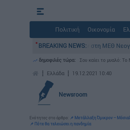
Πολιτική
Οικονομία
Ελ
μερών - Νοσηλευόταν στη ΜΕΘ Νεογνών
BREAKING NEWS:
M
δημοφιλές τώρα:
Σου καίει το μυαλό: Το 
┋
Ελλάδα
┋
19.12.2021 10:40
Newsroom
Ενότητες στο άρθρο:
📌 Μετάλλαξη Όμικρον – Μόσιαλ
📌 Πότε θα τελειώσει η πανδημία