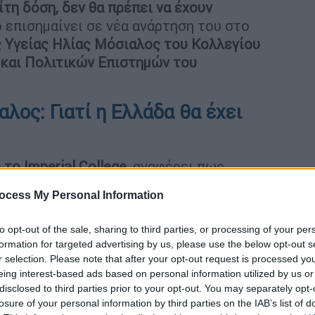
ίτη δόση, δεν θα πρέπει να έχουν
ό επισημαίνει σε νέα ανάρτηση του στο
ς Υγείας Ηλίας Μόσιαλος του Κολλεγίου
ν και Πολιτικών Επιστημών του
ος: Γιατί η Ελλάδα θα έχει
το Imperial College,
αναφέρει πως
την μεγαλύτερη μεταδοτικότητα και την
ocess My Personal Information
ης της παραλλαγής όμικρον έναντι της
ρά την κλινική εικόνα όσων κόλλησαν, οι
to opt-out of the sale, sharing to third parties, or processing of your per
θηκε διαφορά μεταξύ των δυο
formation for targeted advertising by us, please use the below opt-out s
r selection. Please note that after your opt-out request is processed y
eing interest-based ads based on personal information utilized by us or
disclosed to third parties prior to your opt-out. You may separately opt-
losure of your personal information by third parties on the IAB’s list of