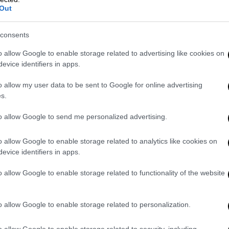
Out
consents
o allow Google to enable storage related to advertising like cookies on
evice identifiers in apps.
o allow my user data to be sent to Google for online advertising
δομένα από τη Νότια Αφρική δείχνουν πως
s.
ού κύματος σε αυτή τη χώρα»
, αλλά «και
θυστέρηση στην επίσημη καταγραφή των
to allow Google to send me personalized advertising.
ατική αποκλιμάκωση. Κάτι που είχε συμβεί
o allow Google to enable storage related to analytics like cookies on
εσία του υπουργείου υγείας της Ν. Αφρικής
evice identifiers in apps.
 να περιμένουμε λίγες ημέρες ακόμη να
o allow Google to enable storage related to functionality of the website
ς που δημοσιεύουν τα ΜΜΕ, κάποιος μπορεί
 ότι στην ουσία το πρόβλημα είναι
o allow Google to enable storage related to personalization.
βεια ακόμη.
Στην Μεγάλη Βρετανία είναι
o allow Google to enable storage related to security, including