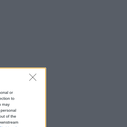
sonal or
ection to
ou may
 personal
out of the
 downstream