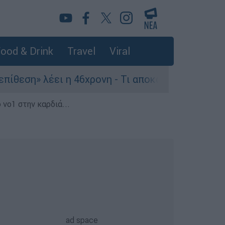
ood & Drink
Travel
Viral
ει η 46χρονη - Τι αποκάλυψε στους αστυνομικούς
 νο1 στην καρδιά...