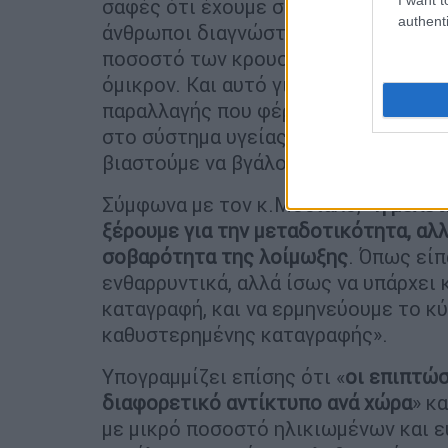
σαφές ότι έχουμε σημαντική αύξηση
authenti
άνθρωποι διαγνώστηκαν θετικοί. Να 
ποσοστό των κρουσμάτων που εισάγε
όμικρον. Και αυτό γιατί γίνεται τεσ
παραλλαγής που φέρει κάθε ασθενής.
στο σύστημα υγείας στις επόμενες η
βιαστούμε να βγάλουμε ακόμη συμπε
Σύμφωνα με τον κ.Μόσιαλο, «
η μελέτ
ξέρουμε για την μεταδοτικότητα, αλλ
σοβαρότητα της λοίμωξης
. Όπως είπ
ενθαρρυντικά, αλλά ίσως να υπάρχει
καταγραφή, και να ερμηνεύουμε το κ
καθυστερημένης καταγραφής».
Υπογραμμίζει επίσης ότι «
οι επιπτώσ
διαφορετικό αντίκτυπο ανά χώρα
» κ
με μικρό ποσοστό ηλικιωμένων και 