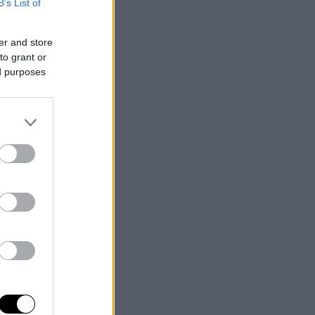
B’s List of
er and store
to grant or
ed purposes