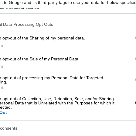
 to Google and its third-party tags to use your data for below specifi
ogle consent section.
ΠΑΝΑΓΟΠΟΥΛΟΣ)
l Data Processing Opt Outs
o opt-out of the Sharing of my personal data.
 το ΕΘΝΟΣ στη Google
In
o opt-out of the Sale of my Personal Data.
του ΣΥΡΙΖΑ στο Αιγάλεω, όπου ήταν
In
Ρένα Δούρου και ο υπουργός
ης Βίτσας.
to opt-out of processing my Personal Data for Targeted
ing.
In
 σήκωσαν πανό και πέταξαν τρικάκια τα
υρα. Αποχή και Αυτοοργάνωση».
o opt-out of Collection, Use, Retention, Sale, and/or Sharing
ersonal Data that Is Unrelated with the Purposes for which it
lected.
Out
consents