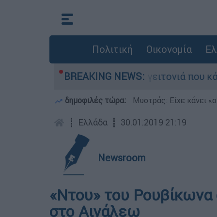
Πολιτική
Οικονομία
Ελ
ν από τη μεγάλη φωτιά τη γειτονιά που κάποτε 
BREAKING NEWS:
δημοφιλές τώρα:
Μυστράς: Είχε κάνει «ο
┋
Ελλάδα
┋
30.01.2019 21:19
Newsroom
«Ντου» του Ρουβίκωνα
στο Αιγάλεω