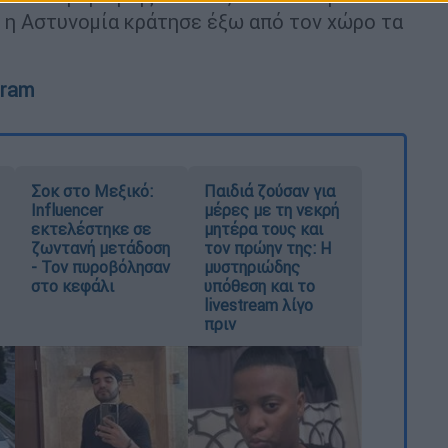
 η Αστυνομία κράτησε έξω από τον χώρο τα
gram
Σοκ στο Μεξικό:
Παιδιά ζούσαν για
Influencer
μέρες με τη νεκρή
εκτελέστηκε σε
μητέρα τους και
ζωντανή μετάδοση
τον πρώην της: Η
- Τον πυροβόλησαν
μυστηριώδης
στο κεφάλι
υπόθεση και το
livestream λίγο
πριν