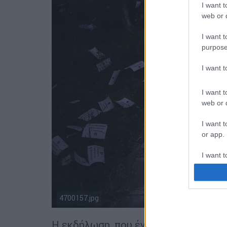
I want t
web or d
I want t
purpose
I want 
I want t
web or d
I want t
or app.
I want t
I want t
authenti
4700157.jpg
Η εκδήλωση, που έγινε για τα 4 χρόν