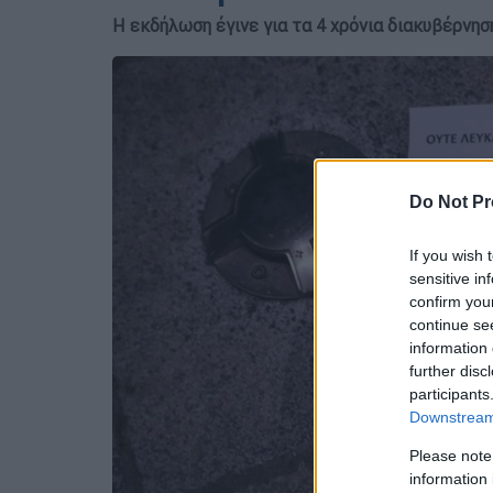
Η εκδήλωση έγινε για τα 4 χρόνια διακυβέρνη
Do Not Pr
If you wish 
sensitive in
confirm you
continue se
information 
further disc
participants
Downstream 
Please note
information 