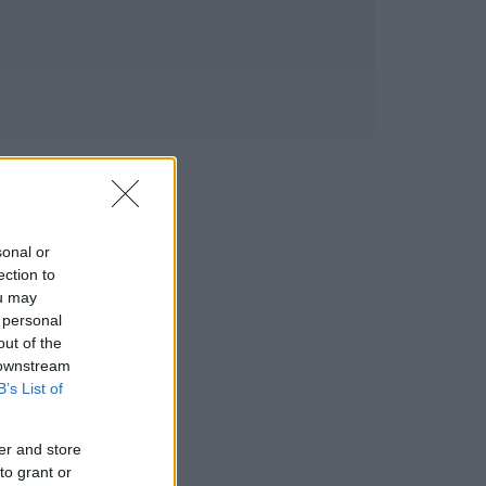
sonal or
ection to
ou may
 personal
out of the
 downstream
B’s List of
er and store
to grant or