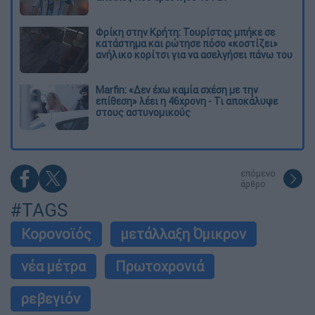
Φρίκη στην Κρήτη: Τουρίστας μπήκε σε
κατάστημα και ρώτησε πόσο «κοστίζει»
ανήλικο κορίτσι για να ασελγήσει πάνω του
Marfin: «Δεν έχω καμία σχέση με την
επίθεση» λέει η 46χρονη - Τι αποκάλυψε
στους αστυνομικούς
επόμενο
άρθρο
#TAGS
Κορονοϊός
μετάλλαξη Όμικρον
νέα μέτρα
Πρωτοχρονιά
ρεβεγιόν