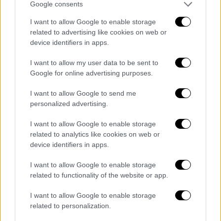
Ελλάδα
|
29.12.2021 15:16
Google consents
Πρωτοχρονιά στο mute: Τέλος η
I want to allow Google to enable storage
μουσική σε διασκέδαση και εστίαση -
related to advertising like cookies on web or
Σε ισχύ νέα αυστηρότερα μέτρα από
device identifiers in apps.
το πρωί της Πέμπτης
I want to allow my user data to be sent to
Google for online advertising purposes.
I want to allow Google to send me
Τεστ πριν το γιορτινό τραπέζι
personalized advertising.
I want to allow Google to enable storage
Σε σχέση με τα τραπέζια που θα γίνουν την
related to analytics like cookies on web or
Πρωτοχρονιά, ο υπουργός Υγείας, ζήτησε
να
device identifiers in apps.
κάνουν όλοι τεστ
πριν από αυτά, και όσοι
I want to allow Google to enable storage
αισθάνονται ότι μπορεί να έχουν νοσήσει και
related to functionality of the website or app.
έχουν έρθει σε στενή επαφή με κρούσμα, να
μη δουν τους δικούς τους. Παράλληλα,
I want to allow Google to enable storage
απαγορεύονται τα πάρτι για να αποφευχθεί η
related to personalization.
διασπορά.