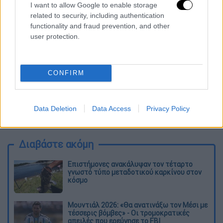
I want to allow Google to enable storage
related to security, including authentication
functionality and fraud prevention, and other
user protection.
CONFIRM
Data Deletion
Data Access
Privacy Policy
Διαβάστε ακόμη
Επιστήμονες ανακάλυψαν τον τέταρτο
γνωστό τύπο μεταδοτικού καρκίνου στον
κόσμο
Μουντιάλ 2026: «Θα ανατινάξω τον Μέσι με
τέσσερις βόμβες» - Οι τρομοκρατικές
απειλές που ερεύνησε το FBI