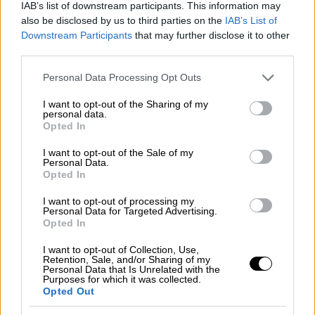
Ο υπουργός Υγείας διευκρίνισε πως ειδικώς
IAB’s list of downstream participants. This information may
για την Παραμονή Πρωτοχρονιάς, το ωράριο
also be disclosed by us to third parties on the
IAB’s List of
Downstream Participants
that may further disclose it to other
λειτουργίας των καταστημάτων εστίασης
third parties.
παίρνει παράταση για δυο ακόμα ώρες, μέχρι
τις 02:00 δηλαδή, ωστόσο όμως θα ισχύουν
Please note that this website/app uses one or more Google
Personal Data Processing Opt Outs
services and may gather and store information including but
και πάλι όλα τα γνωστά μέτρα με τους
not limited to your visit or usage behaviour. You may click to
I want to opt-out of the Sharing of my
καθήμενους, τις αποστάσεις, τα τραπέζια
personal data.
grant or deny consent to Google and its third-party tags to
Opted In
των 6 ατόμων και την απαγόρευση της
use your data for below specified purposes in below Google
μουσικής.
consent section.
I want to opt-out of the Sale of my
Personal Data.
Opted In
ΔΙΑΒΑΣΤΕ ΕΠΙΣΗΣ
I want to opt-out of processing my
Personal Data for Targeted Advertising.
Ελλάδα
|
29.12.2021 15:38
Opted In
Σαρωτικές αλλαγές από την Πέμπτη
I want to opt-out of Collection, Use,
καφέ, μπαρ, εστιατόρια και κέντρα
Retention, Sale, and/or Sharing of my
Personal Data that Is Unrelated with the
διασκέδασης
Purposes for which it was collected.
Opted Out