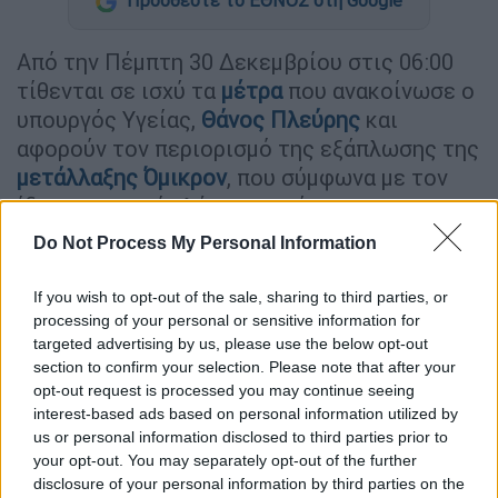
Προσθέστε το ΕΘΝΟΣ στη Google
Από την Πέμπτη 30 Δεκεμβρίου στις 06:00
τίθενται σε ισχύ τα
μέτρα
που ανακοίνωσε ο
υπουργός Υγείας,
Θάνος Πλεύρης
και
αφορούν τον περιορισμό της εξάπλωσης της
μετάλλαξης
Όμικρον
, που σύμφωνα με τον
ίδιο κυριαρχεί πλέον στη χώρα.
Do Not Process My Personal Information
Ειδικότερα, για τη διασκέδαση και την
εστίαση, το ωράριο λειτουργίας των
If you wish to opt-out of the sale, sharing to third parties, or
καταστημάτων θα είναι μέχρι τις 12 το
processing of your personal or sensitive information for
βράδυ και θα λειτουργούν μόνο με
targeted advertising by us, please use the below opt-out
καθήμενους σε τραπέζια των 6 και με τις
section to confirm your selection. Please note that after your
opt-out request is processed you may continue seeing
απαραίτητες αποστάσεις, ενώ νέα προσθήκη
interest-based ads based on personal information utilized by
στον πίνακα των μέτρων είναι η απαγόρευση
us or personal information disclosed to third parties prior to
της μουσικής.
your opt-out. You may separately opt-out of the further
disclosure of your personal information by third parties on the