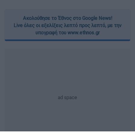
Ακολούθησε το Έθνος στο Google News!
Live όλες οι εξελίξεις λεπτό προς λεπτό, με την
υπογραφή του www.ethnos.gr