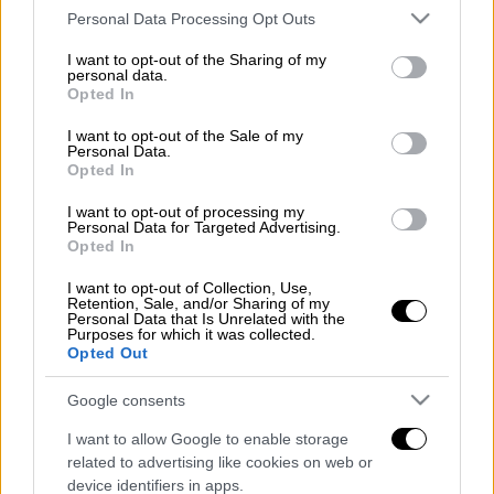
Το Proson.gr δημοσιεύει όλες τις νέες
Please note that this website/app uses one or more Google
Personal Data Processing Opt Outs
προκηρύξεις
που έχει στα «σκαριά» το
ΑΣΕΠ
services and may gather and store information including but
not limited to your visit or usage behaviour. You may click to
I want to opt-out of the Sharing of my
για το νέο έτος τη στελέχωση του Δημόσιου
personal data.
grant or deny consent to Google and its third-party tags to
Τομέα. Οι προκηρύξεις αφορούν συνολικά
Opted In
use your data for below specified purposes in below Google
1.842 νέες μόνιμες προσλήψεις σε
consent section.
I want to opt-out of the Sale of my
υπουργεία και φορείς του ευρύτερου
Personal Data.
Opted In
Δημόσιου Τομέα.
I want to opt-out of processing my
Διαβάστε περισσότερα στο
proson.gr
Personal Data for Targeted Advertising.
Opted In
Διαβάστε ακόμη
I want to opt-out of Collection, Use,
Retention, Sale, and/or Sharing of my
Personal Data that Is Unrelated with the
Kadebostany στο ethnos.gr: «Κάποτε
Purposes for which it was collected.
πίστευα ότι το να είσαι outsider ήταν
Opted Out
αδυναμία, τώρα το βλέπω ως δύναμη»
Google consents
«Χωρίς σκηνές και κουβέρτες σε ακραίες
θερμοκρασίες»: Σε δραματικές συνθήκες
I want to allow Google to enable storage
χιλιάδες μετανάστες στη Θέουτα
related to advertising like cookies on web or
device identifiers in apps.