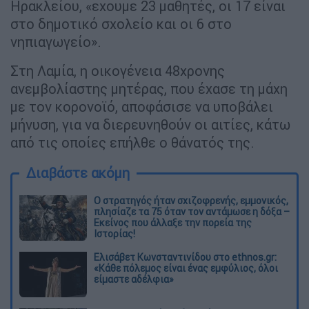
Ηρακλείου, «εχουμε 23 μαθητές, οι 17 είναι
στο δημοτικό σχολείο και οι 6 στο
νηπιαγωγείο».
Στη Λαμία, η οικογένεια 48χρονης
ανεμβολίαστης μητέρας, που έχασε τη μάχη
με τον κορονοϊό, αποφάσισε να υποβάλει
μήνυση, για να διερευνηθούν οι αιτίες, κάτω
από τις οποίες επήλθε ο θάνατός της.
Διαβάστε ακόμη
O στρατηγός ήταν σχιζοφρενής, εμμονικός,
πλησίαζε τα 75 όταν τον αντάμωσε η δόξα –
Εκείνος που άλλαξε την πορεία της
Ιστορίας!
Ελισάβετ Κωνσταντινίδου στο ethnos.gr:
«Κάθε πόλεμος είναι ένας εμφύλιος, όλοι
είμαστε αδέλφια»