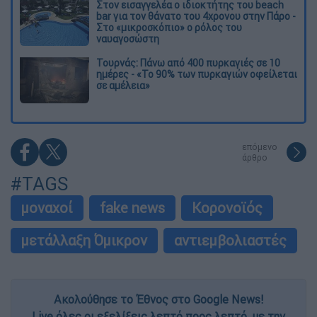
Στον εισαγγελέα ο ιδιοκτήτης του beach
bar για τον θάνατο του 4χρονου στην Πάρο -
Στο «μικροσκόπιο» ο ρόλος του
ναυαγοσώστη
Τουρνάς: Πάνω από 400 πυρκαγιές σε 10
ημέρες - «Το 90% των πυρκαγιών οφείλεται
σε αμέλεια»
επόμενο
άρθρο
#TAGS
μοναχοί
fake news
Κορονοϊός
μετάλλαξη Όμικρον
αντιεμβολιαστές
Ακολούθησε το Έθνος στο Google News!
Live όλες οι εξελίξεις λεπτό προς λεπτό, με την