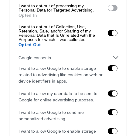
το Άγιον Όρος. Κρατάει», δηλώνει ιερέας.
I want to opt-out of processing my
Personal Data for Targeted Advertising.
Opted In
Ακραίες απόψεις ενστερνίζονται κάποιοι,
ακόμη κι όταν βρεθούν να δίνουν μάχη με τον
I want to opt-out of Collection, Use,
Retention, Sale, and/or Sharing of my
κορονοϊό, όπως ένας 55χρονος
Personal Data that Is Unrelated with the
Purposes for which it was collected.
ανεμβολίαστος ασθενής στο Αχιλλοπούλειο,
Opted Out
ο οποίος υποστηρίζεται με οξυγόνο και
σύμφωνα με τον «Ταχυδρόμο» του Βόλου,
Google consents
αφιερώνει το χρόνο του στο να
I want to allow Google to enable storage
παρακολουθεί βίντεο με αντιεμβολιαστικά
related to advertising like cookies on web or
μηνύματα.
device identifiers in apps.
I want to allow my user data to be sent to
Google for online advertising purposes.
I want to allow Google to send me
personalized advertising.
video
I want to allow Google to enable storage