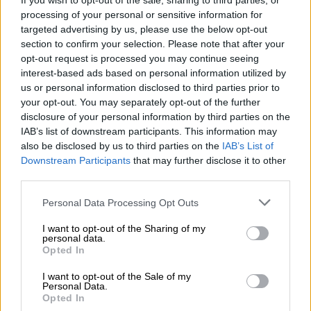
If you wish to opt-out of the sale, sharing to third parties, or
αθεόφοβοι!»
processing of your personal or sensitive information for
targeted advertising by us, please use the below opt-out
section to confirm your selection. Please note that after your
ΔΙΑΒΑΣΤΕ ΕΠΙΣΗΣ
opt-out request is processed you may continue seeing
interest-based ads based on personal information utilized by
Ελλάδα
|
21.12.2021 21:08
us or personal information disclosed to third parties prior to
Αμετανόητοι οι αρνητές στην Κρήτη:
your opt-out. You may separately opt-out of the further
24 παιδιά δεν πάτησαν στο σχολείο
disclosure of your personal information by third parties on the
IAB’s list of downstream participants. This information may
εξαιτίας των γονιών τους
also be disclosed by us to third parties on the
IAB’s List of
Downstream Participants
that may further disclose it to other
third parties.
Please note that this website/app uses one or more Google
Φτάνουν, μάλιστα, στο σημείο να
Personal Data Processing Opt Outs
services and may gather and store information including but
διατρανώνουν ότι το σύνολο σχεδόν των
not limited to your visit or usage behaviour. You may click to
I want to opt-out of the Sharing of my
Αγιορειτών παραμένει ανεμβολίαστο.
personal data.
grant or deny consent to Google and its third-party tags to
Opted In
use your data for below specified purposes in below Google
«To 95% είναι ανεμβολίαστοι. Αυτή είναι η
consent section.
I want to opt-out of the Sale of my
εικόνα του Αγίου Όρους, για εκείνους που
Personal Data.
Opted In
λένε και διαδίδουν διάφορα. Άρα δεν έπεσε