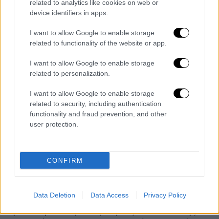
related to analytics like cookies on web or
device identifiers in apps.
I want to allow Google to enable storage
related to functionality of the website or app.
«Επιτέλους, σταματήστε να παρασύρεστε
I want to allow Google to enable storage
από ανθρώπους, που πήραν πάνω τους πολύ
related to personalization.
μεγάλο βάρος θανάτων συναθρώπων μας»,
σημειώνει την ίδια ώρα ο Μητροπολίτης
I want to allow Google to enable storage
Δημητριάδος, Ιγνάτιος.
related to security, including authentication
functionality and fraud prevention, and other
Στην Κρήτη, ενώπιον του εισαγγελέα
user protection.
αναμένεται να βρεθούν από την επόμενη
εβδομάδα αρνητές γονείς από 18
CONFIRM
οικογένειες, οι οποίοι έχουν να στείλουν
από πέρσι τα παιδιά τους στο σχολείο.
Data Deletion
Data Access
Privacy Policy
Σύμφωνα με τον Μανώλη Μπελεδάκη,
προϊστάμενο πρωτοβάθμιας Εκπαίδευσης