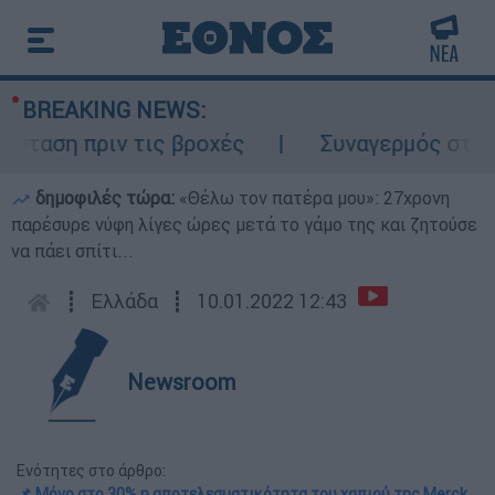
BREAKING NEWS:
αση πριν τις βροχές
Συναγερμός στον Λυκ
δημοφιλές τώρα:
«Θέλω τον πατέρα μου»: 27χρονη
παρέσυρε νύφη λίγες ώρες μετά το γάμο της και ζητούσε
να πάει σπίτι...
┋
Ελλάδα
┋
10.01.2022 12:43
Newsroom
Ενότητες στο άρθρο:
📌 Μόνο στο 30% η αποτελεσματικότητα του χαπιού της Merck