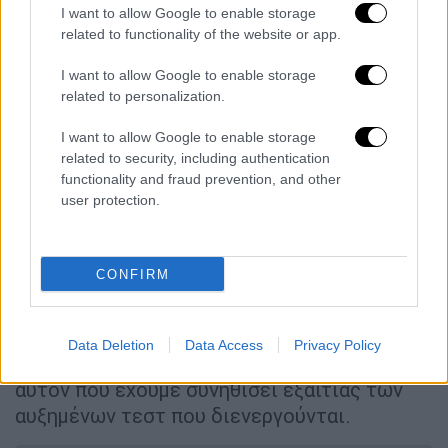
I want to allow Google to enable storage
εξαπλασιασμό.
related to functionality of the website or app.
Την 1η Ιανουαρίου η μετάλλαξη
Όμικρον
I want to allow Google to enable storage
αποτελούσε το
87%
των κρουσμάτων
related to personalization.
κορονοϊού και το υπόλοιπο αφορούσε τη
Δέλτα
. Την επόμενη εβδομάδα θα
I want to allow Google to enable storage
related to security, including authentication
ολοκληρωθούν οι νέοι έλεγχοι και όπως
functionality and fraud prevention, and other
τόνισε ο κ. Θωμαΐδης «Σίγουρα βαίνουμε
user protection.
προς την πλήρη επικράτηση της Όμικρον».
Ο καθηγητής υποστήριξε ότι την επόμενη
CONFIRM
εβδομάδα αναμένεται
σταθεροποίηση
του
πανδημικού
κύματος, ωστόσο ο Νίκος
Θωμαΐδης εκτίμησε πως ο αριθμός των
Data Deletion
Data Access
Privacy Policy
κρουσμάτων
θα είναι μεγαλύτερος από
αυτόν που έχουμε συνηθίσει εξαιτίας των
αυξημένων τεστ που διενεργούνται.