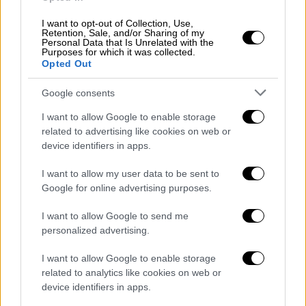
I want to opt-out of Collection, Use,
Retention, Sale, and/or Sharing of my
Personal Data that Is Unrelated with the
Purposes for which it was collected.
Opted Out
Google consents
Θωμαΐδης: Προς εξαπλασιασμό οδεύει
I want to allow Google to enable storage
το ιικό φορτίο
related to advertising like cookies on web or
device identifiers in apps.
Παράλληλα, συνεχίζεται η αύξηση του ιικού
I want to allow my user data to be sent to
φορτίου στα λύματα αλλά με σαφώς
Google for online advertising purposes.
μειωμένο ρυθμό σε σχέση με τις
προηγούμενες δύο με τρεις εβδομάδες,
I want to allow Google to send me
όπως τόνισε ο καθηγητής αναλυτικής
personalized advertising.
χημείας,
Νίκος Θωμαΐδης
μιλώντας στην ίδια
I want to allow Google to enable storage
εκπομπή. Όπως είπε από τις μετρήσεις της
related to analytics like cookies on web or
16ης Δεκεμβρίου το
ιικό
φορτίο έχει
device identifiers in apps.
πενταπλασιαστεί και οδεύει προς