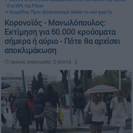
- Στο 90% της Pfizer
📌 Θωμαΐδης: Προς εξαπλασιασμό οδεύει το ιικό φορτίο
Κορονοϊός - Μανωλόπουλος:
Εκτίμηση για 60.000 κρούσματα
σήμερα ή αύριο - Πότε θα αρχίσει
αποκλιμάκωση
🕛 χρόνος ανάγνωσης: 2 λεπτά ┋