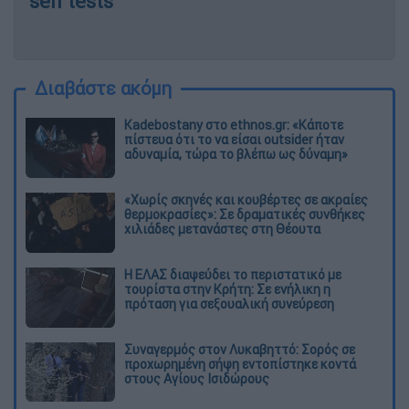
self tests
Διαβάστε ακόμη
Kadebostany στο ethnos.gr: «Κάποτε
πίστευα ότι το να είσαι outsider ήταν
αδυναμία, τώρα το βλέπω ως δύναμη»
«Χωρίς σκηνές και κουβέρτες σε ακραίες
θερμοκρασίες»: Σε δραματικές συνθήκες
χιλιάδες μετανάστες στη Θέουτα
Η ΕΛΑΣ διαψεύδει το περιστατικό με
τουρίστα στην Κρήτη: Σε ενήλικη η
πρόταση για σεξουαλική συνεύρεση
Συναγερμός στον Λυκαβηττό: Σορός σε
προχωρημένη σήψη εντοπίστηκε κοντά
στους Αγίους Ισιδώρους