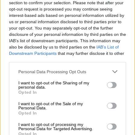
section to confirm your selection. Please note that after your
μας ενθουσιάζει λιγότερο γιατί η
opt-out request is processed you may continue seeing
αποτελεσματικότητά του είναι μεν θετική
interest-based ads based on personal information utilized by
αλλά μόνο γύρω στο
30%
».
us or personal information disclosed to third parties prior to
your opt-out. You may separately opt-out of the further
Πρόσθεσε όμως ότι είναι πραγματικά
disclosure of your personal information by third parties on the
εντυπωσιακή
η
αποτελεσματικότητα
του
IAB’s list of downstream participants. This information may
φαρμάκου της
Pfizer
που αναμένεται στη
also be disclosed by us to third parties on the
IAB’s List of
Downstream Participants
that may further disclose it to other
χώρα μας τον Μάρτιο καθώς φτάνει στο
third parties.
90%
. Υπενθυμίζεται ότι η λήψη του
Please note that this website/app uses one or more Google
φαρμάκου γίνεται από το στόμα με την
Personal Data Processing Opt Outs
services and may gather and store information including but
εκδήλωση συμπτωμάτων κορονοϊού. Ο
not limited to your visit or usage behaviour. You may click to
I want to opt-out of the Sharing of my
ασθενής παραμένει σπίτι του και περίπου 9
personal data.
grant or deny consent to Google and its third-party tags to
Opted In
στους 10 γλιτώνουν τη σοβαρή νόσηση.
use your data for below specified purposes in below Google
consent section.
I want to opt-out of the Sale of my
Personal Data.
Opted In
I want to opt-out of processing my
Personal Data for Targeted Advertising.
Opted In