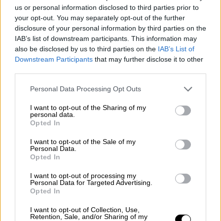
us or personal information disclosed to third parties prior to
Άγραφα
your opt-out. You may separately opt-out of the further
disclosure of your personal information by third parties on the
Στον Δήμο Αγράφων, η απόφαση για την
IAB’s list of downstream participants. This information may
λειτουργία των σχολείων θα ληφθεί το πρωί
also be disclosed by us to third parties on the
IAB’s List of
της Τετάρτης, αφού εκτιμηθεί η κατάσταση.
Downstream Participants
that may further disclose it to other
third parties.
Δήμος Νοτίου Πηλίου
Please note that this website/app uses one or more Google
Personal Data Processing Opt Outs
services and may gather and store information including but
Δεν θα πραγματοποιηθούν αύριο Τετάρτη τα
not limited to your visit or usage behaviour. You may click to
I want to opt-out of the Sharing of my
μαθήματα σε όλα τα σχολεία Πρωτοβάθμιας
personal data.
grant or deny consent to Google and its third-party tags to
Opted In
και Δευτεροβάθμιας Εκπαίδευσης στο Νότιο
use your data for below specified purposes in below Google
Πήλιο, μετά από σχετικά απόφαση του
consent section.
I want to opt-out of the Sale of my
Personal Data.
δημάρχου Μιχάλη Μιτζικού, λόγω των κακών
Opted In
καιρικών συνθηκών και συχνών διακοπών
I want to opt-out of processing my
ρεύματος.
Personal Data for Targeted Advertising.
Opted In
I want to opt-out of Collection, Use,
Retention, Sale, and/or Sharing of my