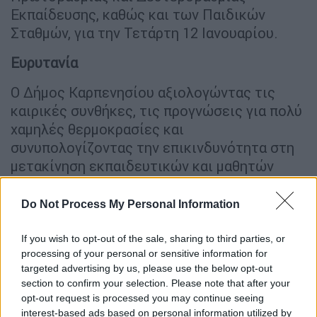
Εκπαίδευσης, καθώς και των Παιδικών
Σταθμών, για την Τετάρτη 12 Ιανουαρίου.
Ευρυτανία
Ο Δήμος Καρπενησίου αξιολογώντας τις
καιρικές συνθήκες, τις προγνώσεις για πολύ
χαμηλές θερμοκρασίες και
συνυπολογίζοντας την επικινδυνότητα στη
μετακίνηση εκπαιδευτικών και μαθητών
αποφασίζει το κλείσιμο των σχολείων για
την Τετάρτη 12/1/22.
Do Not Process My Personal Information
Η απόφαση αφορά όλα τα σχολεία
If you wish to opt-out of the sale, sharing to third parties, or
Πρωτοβάθμιας και Δευτεροβάθμιας
processing of your personal or sensitive information for
Εκπαίδευσης του Δήμου Καρπενησίου. Οι
targeted advertising by us, please use the below opt-out
section to confirm your selection. Please note that after your
Παιδικοί Σταθμοί, το ΚΔΑΠ και το ΚΔΑΠ
opt-out request is processed you may continue seeing
ΜΕΑ θα λειτουργήσουν κανονικά.
interest-based ads based on personal information utilized by