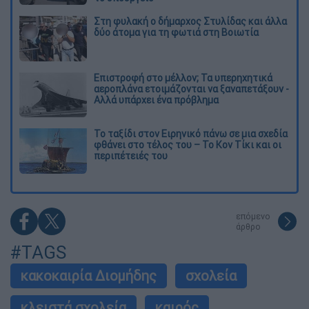
Στη φυλακή ο δήμαρχος Στυλίδας και άλλα
δύο άτομα για τη φωτιά στη Βοιωτία
Επιστροφή στο μέλλον; Τα υπερηχητικά
αεροπλάνα ετοιμάζονται να ξαναπετάξουν -
Αλλά υπάρχει ένα πρόβλημα
Το ταξίδι στον Ειρηνικό πάνω σε μια σχεδία
φθάνει στο τέλος του – Το Κον Τίκι και οι
περιπέτειές του
επόμενο
άρθρο
#TAGS
κακοκαιρία Διομήδης
σχολεία
κλειστά σχολεία
καιρός