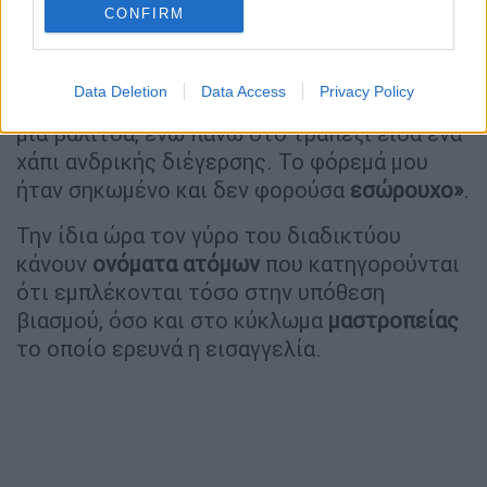
CONFIRM
όταν
ξύπνησε
κατάλαβε τι ακριβώς είχε
συμβεί
. «Ξύπνησα το πρωί λίγο πριν τις 11
και βρισκόμουν σε ένα δωμάτιο που δεν
Data Deletion
Data Access
Privacy Policy
γνώριζα. Είχε πεταμένα
ανδρικά
ρούχα
και
μία βαλίτσα, ενώ πάνω στο τραπέζι είδα ένα
χάπι ανδρικής διέγερσης. Το φόρεμά μου
ήταν σηκωμένο και δεν φορούσα
εσώρουχο»
.
Την ίδια ώρα τον γύρο του διαδικτύου
κάνουν
ονόματα
ατόμων
που κατηγορούνται
ότι εμπλέκονται τόσο στην υπόθεση
βιασμού, όσο και στο κύκλωμα
μαστροπείας
το οποίο ερευνά η εισαγγελία.