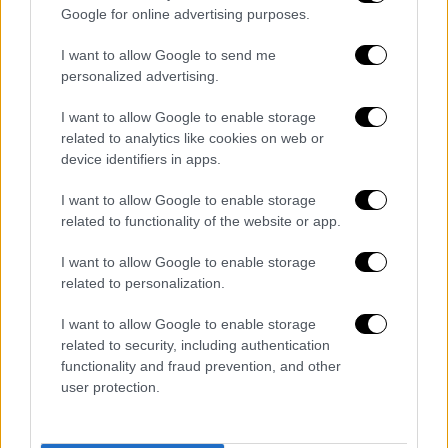
Google for online advertising purposes.
αδέρφια γόνους γνωστής επιχειρηματικής
οικογένειας
της Αθήνας και ακόμα έναν
I want to allow Google to send me
άνδρα
. Από εκεί και πέρα δεν θυμάται
personalized advertising.
τίποτα. Ο ένας από τους
τρεις
I want to allow Google to enable storage
κατηγορούμενους έχει παραδεχθεί πως
related to analytics like cookies on web or
συνευρέθηκε ερωτικά με την
κοπέλα
αλλά
device identifiers in apps.
ισχυρίζεται ότι αυτό έγινε με τη
συναίνεσή
της.
I want to allow Google to enable storage
related to functionality of the website or app.
Όπως δήλωσε στο OPEN ο δικηγόρος της
I want to allow Google to enable storage
κοπέλας το δωμάτιο στο οποίο
καταγγέλλει
related to personalization.
ότι βιάστηκε από 3 άνδρες η 24χρονη, ανήκει
στον 27χρονο που συνελήφθη. Ο ίδιος δεν
I want to allow Google to enable storage
προφυλακίστηκε καθώς η δικογραφία που
related to security, including authentication
functionality and fraud prevention, and other
σχηματίστηκε έκανε λόγο για
«συνεύρεση
user protection.
χωρίς συναίνεση»
και όχι για βιασμό.
Η κοπέλα στην κατάθεσή της ανέφερε ότι