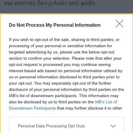
και εκείνες δεν μιλούν από φόβο.
Do Not Process My Personal Information
If you wish to opt-out of the sale, sharing to third parties, or
processing of your personal or sensitive information for
targeted advertising by us, please use the below opt-out
section to confirm your selection. Please note that after your
opt-out request is processed you may continue seeing
interest-based ads based on personal information utilized by
us or personal information disclosed to third parties prior to
your opt-out. You may separately opt-out of the further
Κατάθεση κοπέλας: Ξύπνησα σε
disclosure of your personal information by third parties on the
IAB’s list of downstream participants. This information may
δωμάτιο που δεν γνώριζα - Δεν
also be disclosed by us to third parties on the
IAB’s List of
φορούσα εσώρουχο και δίπλα μου
Downstream Participants
that may further disclose it to other
ήταν αντρικά ρούχα
third parties.
Please note that this website/app uses one or more Google
Personal Data Processing Opt Outs
Σύμφωνα με το ρεπορτάζ του OPEN, η
services and may gather and store information including but