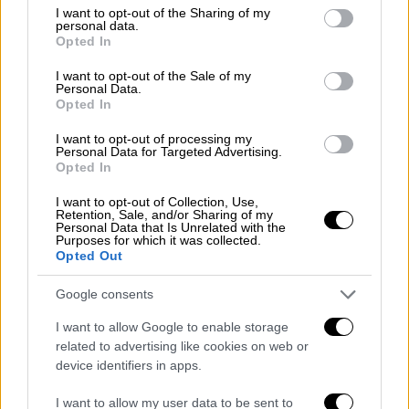
κοπέλα ενώ αρχικά έφυγε από το
ξενοδοχείο
not limited to your visit or usage behaviour. You may click to
I want to opt-out of the Sharing of my
personal data.
μετά το πάρτι, επέστρεψε διότι δεν ήταν σε
grant or deny consent to Google and its third-party tags to
Opted In
use your data for below specified purposes in below Google
θέση να φτασει στο σπίτι. Υπενθυμίζεται ότι
consent section.
η ίδια έχει υποστηρίξει ότι πιστεύει πως
I want to opt-out of the Sale of my
Personal Data.
της έριξαν στο ποτό
υπνωτικό
χάπι.
Opted In
Σύμφωνα με το Mega, η κοπέλα έχει δώσει 3
I want to opt-out of processing my
καταθέσεις συνολικά για την υπόθεση.
Personal Data for Targeted Advertising.
Opted In
«Λόγω μέθης δεν μπορούσα ούτε καν το
I want to opt-out of Collection, Use,
αυτοκίνητό μου να εντοπίσω. Έτσι
Retention, Sale, and/or Sharing of my
Personal Data that Is Unrelated with the
αποφάσισα να
κλείσω
ένα
δωμάτιο
και να
Purposes for which it was collected.
Opted Out
κοιμηθώ στο ξενοδοχείο. Ανεβαίνοντας στο
δωμάτιό
μου, συνάντησα στον διάδρομο
Google consents
τρεις
άνδρες
που ήταν στο πάρτι. Αυτοί
I want to allow Google to enable storage
επειδή ήμουν σε άσχημη κατάσταση με
related to advertising like cookies on web or
κάλεσαν στο δωμάτιό τους λέγοντάς μου ότι
device identifiers in apps.
είναι καλύτερο». Σύμφωνα με το Mega, η
κοπέλα κατέθεσε ότι πρόκειται για
δύο
I want to allow my user data to be sent to