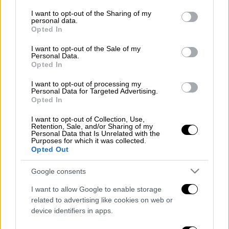
Η Τραπεζούντα, η βασιλίδα των πόλεων της
services and may gather and store information including but
Ανατολής όπως ορθώς χαρακτηρίστηκε,
not limited to your visit or usage behaviour. You may click to
I want to opt-out of the Sharing of my
personal data.
grant or deny consent to Google and its third-party tags to
ήταν κοσμημένη με πολλούς ναούς,
Opted In
use your data for below specified purposes in below Google
μοναστήρια και εκκλησίες. Πολλές
consent section.
I want to opt-out of the Sale of my
ιδρύθηκαν και λαμπρύνθηκαν κατά τα χρόνια
Personal Data.
Opted In
της βασιλείας των φιλόκαλων και ευσεβών
Κομνηνών και κάποιες προϋπήρχαν.
I want to opt-out of processing my
Personal Data for Targeted Advertising.
Opted In
Διαβάστε περισσότερα στο
pontosnews.gr
I want to opt-out of Collection, Use,
Διαβάστε ακόμη
Retention, Sale, and/or Sharing of my
Personal Data that Is Unrelated with the
Purposes for which it was collected.
Το φθινοπωρινό σχέδιο Ανδρουλάκη: Η
Opted Out
αντεπίθεση του ΠΑΣΟΚ από την κοινωνία
έως τη ΔΕΘ
Google consents
Η παγίδα του Ορμούζ για τον Τραμπ και το
I want to allow Google to enable storage
επικίνδυνο στοίχημα της Τεχεράνης - Ποιος
related to advertising like cookies on web or
θα λυγίσει πρώτος
device identifiers in apps.