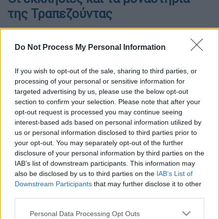
της Τραπεζούντας
Do Not Process My Personal Information
If you wish to opt-out of the sale, sharing to third parties, or
processing of your personal or sensitive information for
targeted advertising by us, please use the below opt-out
section to confirm your selection. Please note that after your
opt-out request is processed you may continue seeing
interest-based ads based on personal information utilized by
us or personal information disclosed to third parties prior to
your opt-out. You may separately opt-out of the further
(Η Τραπεζούντα, όπως φαίνεται από το Μίθριον Όρος.
disclosure of your personal information by third parties on the
Διακρίνεται η Μονή Θεοσκεπάστου / φωτ.: Θωμαΐς Κιζιρίδου)
IAB’s list of downstream participants. This information may
also be disclosed by us to third parties on the
IAB’s List of
Downstream Participants
that may further disclose it to other
Προσθέστε το ΕΘΝΟΣ στη Google
third parties.
Please note that this website/app uses one or more Google
Personal Data Processing Opt Outs