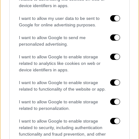
Κακοκαιρία Ελπίς: Αλυσίδες ίσως και
device identifiers in apps.
στο κέντρο της Αθήνας - Η εξέλιξη
των χιονοπτώσεων μέσα από χάρτες
I want to allow my user data to be sent to
Google for online advertising purposes.
Ελλάδα
|
23.01.2022 10:37
I want to allow Google to send me
Κακοκαιρία Ελπίς: Διακοπή
personalized advertising.
κυκλοφορίας σε δρόμους στην
I want to allow Google to enable storage
Αττική
related to analytics like cookies on web or
device identifiers in apps.
Υγεία
|
23.01.2022 10:12
I want to allow Google to enable storage
Κορονοϊός: Λιγότερο παθογόνος η
related to functionality of the website or app.
μετάλλαξη Όμικρον - Τι έδειξαν
επιστημονικές μελέτες
I want to allow Google to enable storage
related to personalization.
I want to allow Google to enable storage
related to security, including authentication
Να σημειωθεί ότι οι οδηγοί των οχημάτων
functionality and fraud prevention, and other