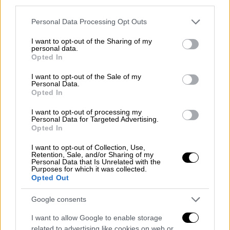
third parties.
Please note that this website/app uses one or more Google
Personal Data Processing Opt Outs
services and may gather and store information including but
not limited to your visit or usage behaviour. You may click to
I want to opt-out of the Sharing of my
personal data.
grant or deny consent to Google and its third-party tags to
Ωστόσο, σύμφωνα με το
syrostoday.gr
το
Opted In
use your data for below specified purposes in below Google
χιόνι κάλυψε πολλές περιοχές του νησιού,
consent section.
I want to opt-out of the Sale of my
φτάνοντας ακόμα και πάνω στο κύμα, με
Personal Data.
Opted In
χαρακτηριστικό παράδειγμα την παραλία του
Κινίου.
I want to opt-out of processing my
Personal Data for Targeted Advertising.
Opted In
ΔΙΑΒΑΣΤΕ ΕΠΙΣΗΣ
I want to opt-out of Collection, Use,
Retention, Sale, and/or Sharing of my
Απόψεις
|
23.01.2022 11:00
Personal Data that Is Unrelated with the
Purposes for which it was collected.
Τι θα γίνει στην Ουκρανία και πώς
Opted Out
μπορεί να μας επηρεάσει
Google consents
Ελλάδα
|
23.01.2022 10:49
I want to allow Google to enable storage
related to advertising like cookies on web or