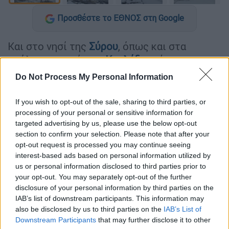
Προσθέστε το ΕΘΝΟΣ στη Google
Και στο νησί της
Σύρου
, όπως και στα
υπόλοιπα νησιά των
Κυκλάδων
, έφτασε η
κακοκαιρία Ελπίς
ντύνοντάς την στα λευκά.
Do Not Process My Personal Information
Οι πρώτες εικόνες ήρθαν νωρίς το πρωί από
If you wish to opt-out of the sale, sharing to third parties, or
την περιοχή Αληθινή, όπου το είχε στρώσει
processing of your personal or sensitive information for
για τα καλά με τη θερμοκρασία να αγγίζει
targeted advertising by us, please use the below opt-out
τους μηδέν βαθμούς Κελσίου.
section to confirm your selection. Please note that after your
opt-out request is processed you may continue seeing
interest-based ads based on personal information utilized by
us or personal information disclosed to third parties prior to
your opt-out. You may separately opt-out of the further
disclosure of your personal information by third parties on the
IAB’s list of downstream participants. This information may
also be disclosed by us to third parties on the
IAB’s List of
video
Downstream Participants
that may further disclose it to other