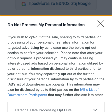
Προσθέστε το ΕΘΝΟΣ στη Google
Σχεδόν το 10% του πληθυσμού της
Αττικής
καπνίζει
κάνναβη
, που μάλιστα είναι
Do Not Process My Personal Information
χαμηλότερης ποιότητας σε σύγκριση με τα
προηγούμενα χρόνια, σύμφωνα με τα
If you wish to opt-out of the sale, sharing to third parties, or
στοιχεία από την ανάλυση των λυμάτων που
processing of your personal or sensitive information for
targeted advertising by us, please use the below opt-out
παρουσίασε ο
Νίκος Θωμαΐδης
.
section to confirm your selection. Please note that after your
opt-out request is processed you may continue seeing
Ο καθηγητής αναλυτικής χημείας του ΕΚΠΑ
interest-based ads based on personal information utilized by
σημείωσε μιλώντας στον
Alpha
και τους
us or personal information disclosed to third parties prior to
«Πρωταγωνιστές»
ότι η χρήση της κάνναβης
your opt-out. You may separately opt-out of the further
αυξάνεται τον χειμώνα
και
μειώνεται το
disclosure of your personal information by third parties on the
IAB’s list of downstream participants. This information may
καλοκαίρι
ενώ έχει παρατηρηθεί και αύξηση
also be disclosed by us to third parties on the
IAB’s List of
της χρήσης κοκαΐνης «που φτάνει στην
Downstream Participants
that may further disclose it to other
Αττική το 1% του πληθυσμού».
third parties.
Please note that this website/app uses one or more Google
Personal Data Processing Opt Outs