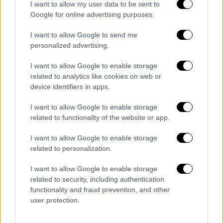
καθηγητής.
I want to allow my user data to be sent to
Google for online advertising purposes.
«Τα τελευταία στοιχεία δείχνουν ότι
είμαστε σε μία κατανάλωση του 10% του
I want to allow Google to send me
personalized advertising.
πληθυσμού της Αττικής» σημείωσε ενώ
αναφορικά με την ποιότητα της κάνναβης,
I want to allow Google to enable storage
είπε: «Τα στοιχεία μας δείχνουν ότι είναι
related to analytics like cookies on web or
αντίστοιχα με αυτά του ευρωπαϊκού κέντρου
device identifiers in apps.
παρακολούθησης των ναρκωτικών. Τα
I want to allow Google to enable storage
τελευταία χρόνια η κάνναβη που κυκλοφορεί
related to functionality of the website or app.
στην Ευρώπη είναι χαμηλότερης ποιότητας
από τα προηγούμενα χρόνια. Φαίνεται ότι η
I want to allow Google to enable storage
related to personalization.
καλλιέργεια και η διακίνηση της κάνναβης
έχει κάποια προβλήματα»
I want to allow Google to enable storage
related to security, including authentication
«Η κάνναβη είναι η ουσία που καταναλώνεται
functionality and fraud prevention, and other
περισσότερο από οποιαδήποτε άλλη,
user protection.
ωστόσο τα τελευταία χρόνια έχουμε δει μία