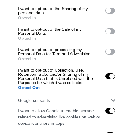
services and may gather and store information including but
not limited to your visit or usage behaviour. You may click to
I want to opt-out of the Sharing of my
personal data.
grant or deny consent to Google and its third-party tags to
Opted In
use your data for below specified purposes in below Google
consent section.
I want to opt-out of the Sale of my
Personal Data.
Opted In
I want to opt-out of processing my
Personal Data for Targeted Advertising.
Opted In
I want to opt-out of Collection, Use,
«Από τον Μάρτιο του 2020 σκεφτήκαμε να
Retention, Sale, and/or Sharing of my
αναλύουμε τα λύματα κάθε μήνα για να δούμε
Personal Data that Is Unrelated with the
Purposes for which it was collected.
αν σε συνθήκες πανδημίας έχουμε κάποια
Opted Out
μεταβολή στη χρήση ουσιών. Διαπιστώσαμε
Google consents
πως από τον Σεπτέμβριο έως και τον
Μάρτιο έχουμε μία αύξηση της κάνναβης,
I want to allow Google to enable storage
ενώ από τον Απρίλιο έως τον Αύγουστο
related to advertising like cookies on web or
device identifiers in apps.
έχουμε μία μείωση», είπε αρχικά ο