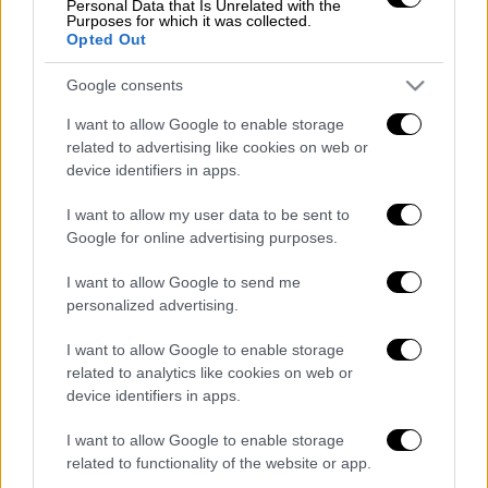
Personal Data that Is Unrelated with the
Κυριακή (Πιθανόν να μεταφερθεί)
Purposes for which it was collected.
Opted Out
Αγίου Πνεύματος 13 Ιουνίου 2022
Δευτέρα
Google consents
Κοίμηση της Θεοτόκου 15 Αυγούστου
I want to allow Google to enable storage
2022 Δευτέρα
related to advertising like cookies on web or
28η Οκτωβρίου
2022 Παρασκευή
device identifiers in apps.
Χριστούγεννα
25 Δεκεμβρίου 2022
I want to allow my user data to be sent to
Κυριακή
Google for online advertising purposes.
Σύναξη της Θεοτόκου 26 Δεκεμβρίου
2022 Δευτέρα
I want to allow Google to send me
personalized advertising.
Διαβάστε ακόμη
I want to allow Google to enable storage
Κυνήγι χρόνου στα λεωφορεία: Οι οδηγοί
related to analytics like cookies on web or
της ΟΣΥ καταγγέλλουν δρομολόγια που
device identifiers in apps.
«δεν βγαίνουν» και προειδοποιούν για
κινδύνους
I want to allow Google to enable storage
Πώς έγινε η τραγωδία στα Μάλια: Η 40χρονη
related to functionality of the website or app.
πνίγηκε για να σώσει τη φίλη της