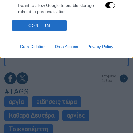
I want to allow Google to enable storage
related to personalization.
Marfin: Στην Αθήνα σήμερα η 46χρονη
κατηγορούμενη που αρνείται κάθε εμπλοκή
I want to allow Google to enable storage
CONFIRM
related to security, including authentication
functionality and fraud prevention, and other
Πώς οι χάκερ μπορούν να μολύνουν το νερό:
user protection.
Η εισβολή στα συστήματα ύδρευσης και τα
Data Deletion
Data Access
Privacy Policy
κενά ασφαλείας
επόμενο
άρθρο
#TAGS
αργία
ειδήσεις τώρα
Καθαρά Δευτέρα
αργίες
Τσικνοπέμπτη