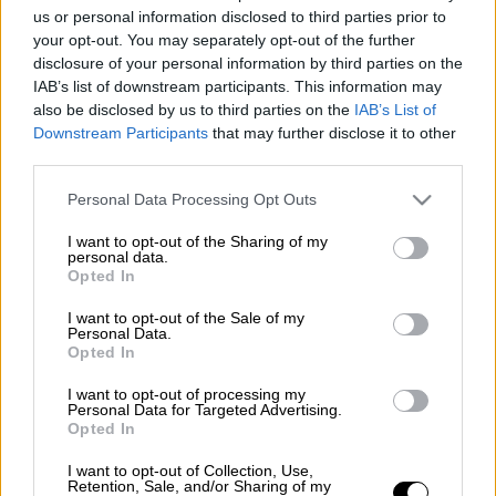
us or personal information disclosed to third parties prior to
Προσθέστε το ΕΘΝΟΣ στη Google
your opt-out. You may separately opt-out of the further
disclosure of your personal information by third parties on the
Στις 24 Φεβρουαρίου πέφτει η
IAB’s list of downstream participants. This information may
also be disclosed by us to third parties on the
IAB’s List of
Τσικνοπέμπτη
φέτος. Επίσης το
Τριώδιο
,
Downstream Participants
that may further disclose it to other
ένας θεσμός με ζωή σχεδόν δυο αιώνων,
third parties.
ανοίγει φέτος στις 13 Φεβρουαρίου.
Please note that this website/app uses one or more Google
Personal Data Processing Opt Outs
Οι αργίες του 2022
services and may gather and store information including but
not limited to your visit or usage behaviour. You may click to
I want to opt-out of the Sharing of my
Καθαρά Δευτέρα
7 Μαρτίου 2022
personal data.
grant or deny consent to Google and its third-party tags to
Opted In
Δευτέρα
use your data for below specified purposes in below Google
consent section.
Ευαγγελισμός της Θεοτόκου 25η
I want to opt-out of the Sale of my
Personal Data.
Μαρτίου 2022 Παρασκευή
Opted In
Μεγάλη Παρασκευή 22 Απριλίου 2022
I want to opt-out of processing my
Μεγάλο Σάββατο 23 Απριλίου 2022
Personal Data for Targeted Advertising.
Opted In
Κυριακή του Πάσχα 24 Απριλίου 2022
Δευτέρα του Πάσχα 25 Απριλίου 2022
I want to opt-out of Collection, Use,
Retention, Sale, and/or Sharing of my
Εργατική
Πρωτομαγιά
1 Μαΐου 2022