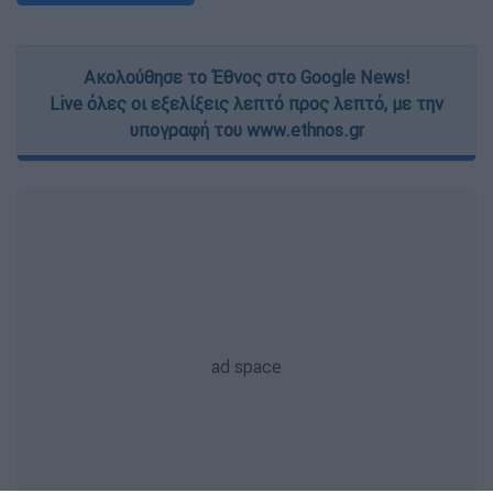
Ακολούθησε το Έθνος στο Google News!
Live όλες οι εξελίξεις λεπτό προς λεπτό, με την
υπογραφή του www.ethnos.gr