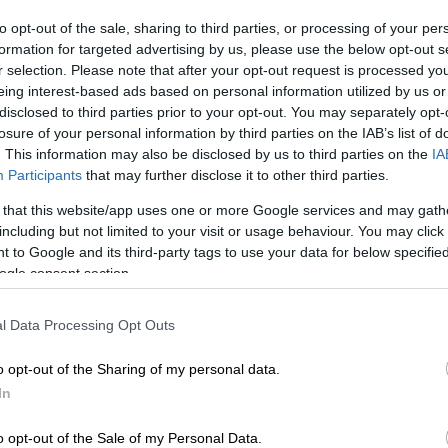
των στην εκτέλεση των ραντεβού
to opt-out of the sale, sharing to third parties, or processing of your per
formation for targeted advertising by us, please use the below opt-out s
r selection. Please note that after your opt-out request is processed y
λωσε ότι «λόγω του ότι στην κακοκαιρία
eing interest-based ads based on personal information utilized by us or
 που είχανε προγραμματίσει το ραντεβού
disclosed to third parties prior to your opt-out. You may separately opt-
losure of your personal information by third parties on the IAB’s list of
ν, δίνεται παράταση ως προς την ισχύ του
. This information may also be disclosed by us to third parties on the
IA
ίου έως και την 7η Φεβρουαρίου».
Participants
that may further disclose it to other third parties.
 that this website/app uses one or more Google services and may gath
including but not limited to your visit or usage behaviour. You may click 
 to Google and its third-party tags to use your data for below specifi
ogle consent section.
ολέμου ζητούν δικαίωση – Η αλήθεια
 στις ΗΠΑ
l Data Processing Opt Outs
o opt-out of the Sharing of my personal data.
In
έντρο Καλαβρύτων: Τρεις αγνοούμενοι
η διάσωσης
o opt-out of the Sale of my Personal Data.