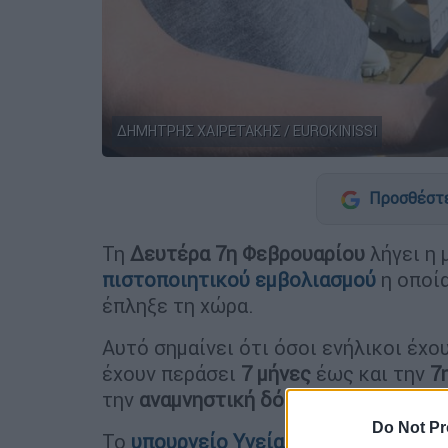
ΔΗΜΗΤΡΗΣ ΧΑΙΡΕΤΑΚΗΣ / EUROKINISSI
Προσθέστε
Τη
Δευτέρα 7η Φεβρουαρίου
λήγει η 
πιστοποιητικού εμβολιασμού
η οποία
έπληξε τη χώρα.
Αυτό σημαίνει ότι όσοι ενήλικοι έχ
έχουν περάσει
7 μήνες
έως και την
7η
την
αναμνηστική δόση (
τρίτη δόση
)
, 
Do Not Pr
Το
υπουργείο Υγείας
ανακοίνωσε μικ