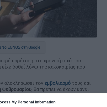
 το ΕΘΝΟΣ στη Google
μικρή παράταση στη χρονική ισχύ του
 είχε δοθεί λόγω της κακοκαιρίας που
ουν ολοκληρώσει τον
εμβολιασμό
τους και
 Φεβρουαρίου
, θα πρέπει να έχουν κάνει
αλλιώς θα λογίζονται ως
ανεμβολίαστοι
.
ocess My Personal Information
ρή παράταση μιας εβδομάδας στη λήξη του