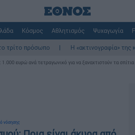
λάδα
Κόσμος
Αθλητισμός
Ψυχαγωγία
F
όσωπο
Η «ακτινογραφία» της καταστροφής 
1.000 ευρώ ανά τετραγωνικό για να ξαναχτιστούν τα σπίτια
κό νόσησης
μού: Ποια είναι άκυρα από