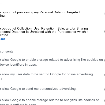
In
to opt-out of processing my Personal Data for Targeted
 ο 23χρονος - Πού στρέφονται οι
ing.
In
o opt-out of Collection, Use, Retention, Sale, and/or Sharing
ersonal Data that Is Unrelated with the Purposes for which it
lected.
Out
ς στον Νέο Βουτζά - Πώς βούλιαξαν τα
consents
o allow Google to enable storage related to advertising like cookies on
evice identifiers in apps.
ικό νόσησης
o allow my user data to be sent to Google for online advertising
s.
του πιστοποιητικού νόσησης. Οι
κό
rapid test
για να εκδίδουν πιστοποιητικό
to allow Google to send me personalized advertising.
ζονται θετικό μοριακό έλεγχο PCR για να
o allow Google to enable storage related to analytics like cookies on
evice identifiers in apps.