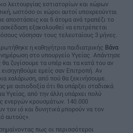
ιο λειτουργίας εστιατορίων και χώρων
σική, ωστόσο οι χώροι αυτοί υποχρεούνται
ε αποστάσεις και 6 άτομα ανά τραπέζι το
διασκέδαση εξακολουθεί να επιτρέπεται
όσους νόσησαν τους τελευταίους 3 μήνες.
ρωτήθηκε η καθηγήτρια παιδιατρικής
Βάνα
νημέρωση στο υπουργείο Υγείας. Απάντησε
 θα ζυγίσουμε τα υπέρ και τα κατά του αν
α εισηγηθούμε εμείς σαν Επιτροπή. Αν
οια χαλάρωση, από πού θα ξεκινήσουμε.
ας με αισιοδοξία ότι θα υπάρξει σταδιακά
α Υγείας, από την άλλη υπάρχει πολύ
ος ενεργών κρουσμάτων. 140.000
ν τον ιό και δυνητικά μπορούν να τον
ό αυτούς».
ισημαίνοντας πως οι περισσότεροι