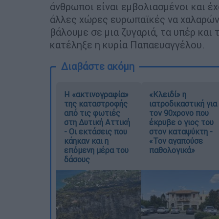
άνθρωποι είναι εμβολιασμένοι και έ
άλλες χώρες ευρωπαϊκές να χαλαρώνο
βάλουμε σε μια ζυγαριά, τα υπέρ και
κατέληξε η κυρία Παπαευαγγέλου.
Διαβάστε ακόμη
Η «ακτινογραφία»
«Κλειδί» η
της καταστροφής
ιατροδικαστική για
από τις φωτιές
τον 90χρονο που
στη Δυτική Αττική
έκρυβε ο γιος του
- Οι εκτάσεις που
στον καταψύκτη -
κάηκαν και η
«Τον αγαπούσε
επόμενη μέρα του
παθολογικά»
δάσους