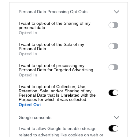
Ελλάδα
|
07.02.2022 10:29
Απολογείται ο 23χρονος για τη
Please note that this website/app uses one or more Google
Personal Data Processing Opt Outs
δολοφονία του Άλκη στη
services and may gather and store information including but
not limited to your visit or usage behaviour. You may click to
I want to opt-out of the Sharing of my
Θεσσαλονίκη - Άνοιξαν στόματα μετά
personal data.
grant or deny consent to Google and its third-party tags to
τις συλλήψεις
Opted In
use your data for below specified purposes in below Google
consent section.
I want to opt-out of the Sale of my
Personal Data.
Ελλάδα
|
07.02.2022 10:54
Opted In
Δολοφονία Άλκη: Γιατί μεταφέρονται
I want to opt-out of processing my
σε άλλο σημείο τα αφιερώματα για
Personal Data for Targeted Advertising.
τον 19χρονο
Opted In
I want to opt-out of Collection, Use,
Retention, Sale, and/or Sharing of my
Ελλάδα
|
07.02.2022 12:58
Personal Data that Is Unrelated with the
Purposes for which it was collected.
Βίντεο σοκ: Πώς λιμενεργάτης στον
Opted Out
Πειραιά γλίτωσε από πτώση
κοντέινερ
Google consents
I want to allow Google to enable storage
Ελλάδα
|
07.02.2022 12:25
related to advertising like cookies on web or