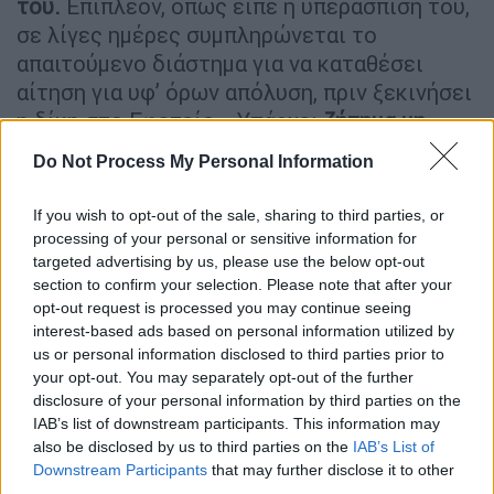
του.
Επιπλέον, όπως είπε η υπεράσπιση του,
σε λίγες ημέρες συμπληρώνεται το
απαιτούμενο διάστημα για να καταθέσει
αίτηση για υφ’ όρων απόλυση, πριν ξεκινήσει
η δίκη στο Εφετείο. «Υπάρχει
ζήτημα μη
δίκαιης δίκης και εύλογης διάρκειας δίκης
,
Do Not Process My Personal Information
ενώ θεμελιώνεται και δικαίωμα προς το
ευρωπαϊκό δικαστήριο» υποστήριξε ο
If you wish to opt-out of the sale, sharing to third parties, or
συνήγορος Δημήτρης Γκαβέλας.
processing of your personal or sensitive information for
targeted advertising by us, please use the below opt-out
section to confirm your selection. Please note that after your
ΔΙΑΒΑΣΤΕ ΕΠΙΣΗΣ
opt-out request is processed you may continue seeing
interest-based ads based on personal information utilized by
Ελλάδα
|
07.02.2022 07:00
us or personal information disclosed to third parties prior to
Ένοπλη ληστεία στα γραφεία της
your opt-out. You may separately opt-out of the further
disclosure of your personal information by third parties on the
ΑΝΕΚ στον Πειραιά - Ήταν ντυμένοι
IAB’s list of downstream participants. This information may
αστυνομικοί
also be disclosed by us to third parties on the
IAB’s List of
Downstream Participants
that may further disclose it to other
third parties.