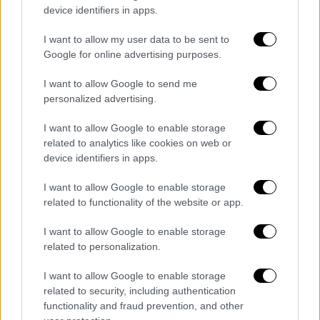
device identifiers in apps.
Συναγερμός στην Κρήτη:
Βαρυποινίτες οι κρατούμενοι που
I want to allow my user data to be sent to
δραπέτευσαν από τα Χανιά
Google for online advertising purposes.
I want to allow Google to send me
Ελλάδα
|
07.02.2022 12:47
personalized advertising.
Δολοφονία Άλκη στη Θεσσαλονίκη:
I want to allow Google to enable storage
Προπηλάκισαν τους συλληφθέντες
related to analytics like cookies on web or
στα δικαστήρια - Ποιον «δείχνουν» ως
device identifiers in apps.
δράστη
I want to allow Google to enable storage
related to functionality of the website or app.
I want to allow Google to enable storage
Το δικαστήριο έκρινε ότι «υπάρχει
στάδιο
related to personalization.
αντιμετώπισης της ασθένειας
του με
αγωγή», ενώ τα ζητήματα της οικογένειας
I want to allow Google to enable storage
related to security, including authentication
του ανήκουν «στις
συνήθεις περιπτώσεις
functionality and fraud prevention, and other
που αφορούν την πλειοψηφία των πολιτών
».