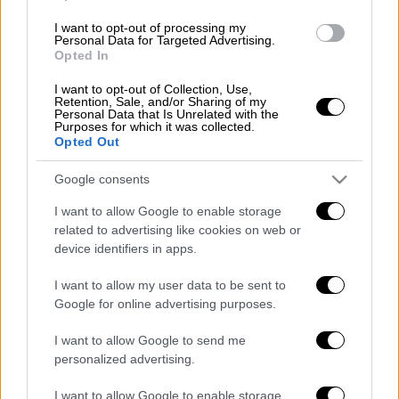
και τηλεόρασης που προσφέρεται στην
αγορά. Οι συνδρομητές απολαμβάνουν
I want to opt-out of processing my
Personal Data for Targeted Advertising.
απεριόριστη επικοινωνία προς όλους,
Opted In
απεριόριστα data, δωρεάν ταχύτητες Fiber
I want to opt-out of Collection, Use,
έως 100Mbps, αλλά και προνομιακή
Retention, Sale, and/or Sharing of my
Personal Data that Is Unrelated with the
εξυπηρέτηση, όπως τηλεφωνική
Purposes for which it was collected.
εξυπηρέτηση απευθείας από εκπρόσωπο,
Opted Out
δωρεάν επίσκεψη τεχνικού στο σπίτι και
Google consents
πολλά άλλα.
I want to allow Google to enable storage
Από αύριο 08/02 δύο Valentine’s add ons με
related to advertising like cookies on web or
Απεριόριστα Data ή Απεριόριστη Ομιλία
device identifiers in apps.
προσφέρονται από τη WIND, για να
I want to allow my user data to be sent to
μπορέσουν οι συνδρομητές της να
Google for online advertising purposes.
εκφράσουν συναισθήματα αγάπης και
αποδοχής σε όποιον επιθυμούν, χωρίς
I want to allow Google to send me
personalized advertising.
κανέναν περιορισμό. Κάθε add on κοστίζει
€7, έχει διάρκεια 14 ημέρες και οι
I want to allow Google to enable storage