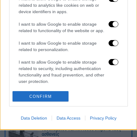
συνδρομητές της WIND μπορούν να
related to analytics like cookies on web or
ενεργοποιήσουν κάποιο από αυτά, ή ακόμα
device identifiers in apps.
και τα δύο, μέσα από την εφαρμογή myWIND.
I want to allow Google to enable storage
related to functionality of the website or app.
Οι ενδιαφερόμενοι μπορούν να αναζητήσουν
περισσότερες πληροφορίες στο
wind.gr
, σε
I want to allow Google to enable storage
ένα
κατάστημα WIND
ή στο 13800.
related to personalization.
Διαβάστε ακόμη
I want to allow Google to enable storage
related to security, including authentication
Εκτελέσεις, συλλήψεις και νέοι
functionality and fraud prevention, and other
περιορισμοί: Το Ιράν σκληραίνει τη γραμμή
user protection.
στο εσωτερικό εν μέσω πολέμου
CONFIRM
Η πρώτη δήλωση της οικογένειας της
38χρονης Βρετανίδας που δολοφονήθηκε
στην Κυψέλη
Data Deletion
Data Access
Privacy Policy
Ντύθηκε «Χάρος», ανέβηκε στην οροφή
νοσοκομείου και κοιτούσε επίμονα τους
ασθενείς