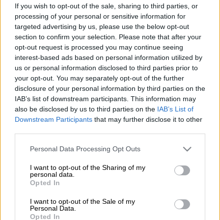
If you wish to opt-out of the sale, sharing to third parties, or
Απεριόριστη Ομιλία για 14 μέρες προσφέρει
processing of your personal or sensitive information for
η
WIND ενόψει του εορτασμού του
targeted advertising by us, please use the below opt-out
Αγίου
Βαλεντίνου
section to confirm your selection. Please note that after your
opt-out request is processed you may continue seeing
Σύμφωνα με ανακοίνωση της εταιρίας, από
interest-based ads based on personal information utilized by
σήμερα 07/02 στο
wind.gr
, στα
καταστήματα
us or personal information disclosed to third parties prior to
your opt-out. You may separately opt-out of the further
WIND
ή στο 13800 οι συνδρομητές έχουν τη
disclosure of your personal information by third parties on the
δυνατότητα να κάνουν χρήση της προσφοράς
IAB’s list of downstream participants. This information may
1+1 smartphones Samsung Galaxy A52s 5G
also be disclosed by us to third parties on the
IAB’s List of
128GB & A12 64GB, συνολικής αξίας €680. Η
Downstream Participants
that may further disclose it to other
third parties.
συγκεκριμένη προσφορά έχει διάρκεια μέχρι
18/02 και αφορά νέες αιτήσεις κινητής και
Please note that this website/app uses one or more Google
Personal Data Processing Opt Outs
σταθερής, στα προγράμματα WIND ONE 10GB
services and may gather and store information including but
not limited to your visit or usage behaviour. You may click to
I want to opt-out of the Sharing of my
στα €59 /μήνα και WIND ONE Unlimited στα
personal data.
grant or deny consent to Google and its third-party tags to
€64 /μήνα. Το WIND ONE αποτελεί τον πιο
Opted In
use your data for below specified purposes in below Google
εξελιγμένο και ολοκληρωμένο συνδυασμό
consent section.
I want to opt-out of the Sale of my
προγραμμάτων κινητής, σταθερής, internet
Personal Data.
Opted In