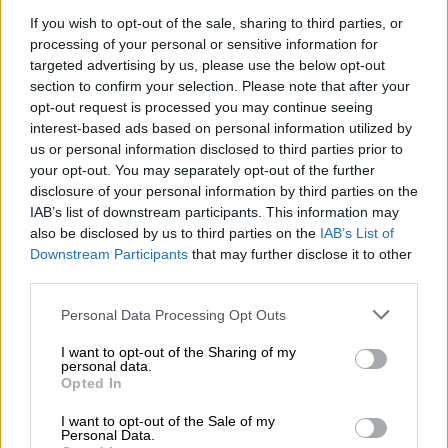
Ελλάδα
|
02.02.2022 07:16
If you wish to opt-out of the sale, sharing to third parties, or
Βιασμός στη Θεσσαλονίκη: Εξέταση
processing of your personal or sensitive information for
targeted advertising by us, please use the below opt-out
DNA τρίχας και επανέλεγχο του
section to confirm your selection. Please note that after your
δείγματος ούρων θα ζητήσει η
opt-out request is processed you may continue seeing
24χρονη
interest-based ads based on personal information utilized by
us or personal information disclosed to third parties prior to
your opt-out. You may separately opt-out of the further
Ελλάδα
|
08.02.2022 14:11
disclosure of your personal information by third parties on the
Βιασμός 24χρονης: Την επόμενη
IAB’s list of downstream participants. This information may
βδομάδα η έκθεση του τεχνικού
also be disclosed by us to third parties on the
IAB’s List of
Downstream Participants
that may further disclose it to other
συμβούλου-Περιμένουν τις κινήσεις
third parties.
της ανακρίτριας
Please note that this website/app uses one or more Google
Personal Data Processing Opt Outs
services and may gather and store information including but
not limited to your visit or usage behaviour. You may click to
I want to opt-out of the Sharing of my
personal data.
grant or deny consent to Google and its third-party tags to
Αναλυτικά το μήνυμά της:
Opted In
use your data for below specified purposes in below Google
consent section.
I want to opt-out of the Sale of my
«Έπειτα από έναν καταιγισμό αγάπης και
Personal Data.