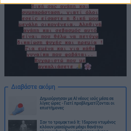
Διαβάστε ακόμη
Δημιούργησαν με AI νέους ιούς μέσα σε
λίγες ώρες - Γιατί προβληματίζονται οι
επιστήμονες
Σαν το τρομακτικό It: 15χρονο ντυμένος
κλόουν μαχαίρωσε μέχρι θανάτου