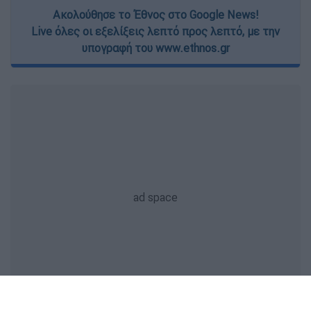
Ακολούθησε το Έθνος στο Google News!
Live όλες οι εξελίξεις λεπτό προς λεπτό, με την
υπογραφή του www.ethnos.gr