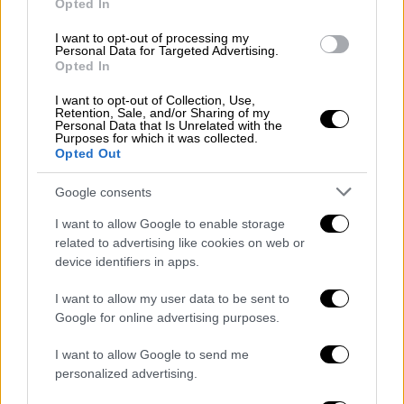
“αγκαλιάς” από όλους εσάς, έχω να πω μέσα
Opted In
από την καρδιά μου ευχαριστώ σε όλους
I want to opt-out of processing my
όσους με στήριξαν αυτές τις δύσκολες
Personal Data for Targeted Advertising.
Opted In
μέρες. Δεν είμαι μόνο η Γεωργία του
Λαγκαδά. Είμαι η γυναίκα Γεωργία η οποία
I want to opt-out of Collection, Use,
Retention, Sale, and/or Sharing of my
διεκδικεί το δίκιο και την αξιοπρέπεια της.
Personal Data that Is Unrelated with the
Purposes for which it was collected.
Ο δεύτερος βιασμός εκείνος της
Opted Out
αμφισβήτησης είναι εξίσου οδυνηρός. Θα
τον αντιμετωπίσω όμως όπως και τον
Google consents
πρώτο με μία διαφορά: Με τις αισθήσεις μου
I want to allow Google to enable storage
και τα μάτια μου ανοιχτά. Με την δική σας
related to advertising like cookies on web or
αγάπη και συμπαράσταση, γιατί όλοι εσείς
device identifiers in apps.
είσαστε η δική μου μεγάλη οικογένεια.
I want to allow my user data to be sent to
Αληθινή αγάπη και σεβασμός αυτό είναι που
Google for online advertising purposes.
θέλω να πετύχω δικαίωση ψυχής και ηρεμία!
Για εμένα και για κάθε γυναίκα που φοβάται…
I want to allow Google to send me
personalized advertising.
Ευχαριστώ που με αγκαλιάσατε».