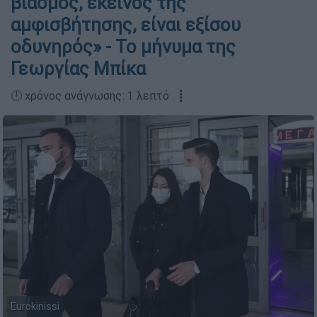
βιασμός, εκείνος της
αμφισβήτησης, είναι εξίσου
οδυνηρός» - To μήνυμα της
Γεωργίας Μπίκα
🕛 χρόνος ανάγνωσης: 1 λεπτό ┋
Eurokinissi