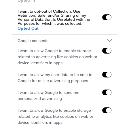
Opted In
ψέματα που έλεγαν στους συγγενείς. Με
βάζανε και έλεγα ότι τα αυγά, τα δώσανε, τα
I want to opt-out of Collection, Use,
Retention, Sale, and/or Sharing of my
κεράσανε και αυτοί τα έπαιρναν σπίτι τους.
Personal Data that Is Unrelated with the
Purposes for which it was collected.
Όλοι είστε χειρότεροι. Δεν θα γίνουμε
Opted Out
Πόντιοι Πιλάτοι. Ρεμάλια, θηρία. Με
βγάζατε και τρελή ε;».
Google consents
I want to allow Google to enable storage
ΔΙΑΒΑΣΤΕ ΕΠΙΣΗΣ
related to advertising like cookies on web or
device identifiers in apps.
Ελλάδα
|
13.02.2022 08:20
I want to allow my user data to be sent to
Γηροκομείο – κολαστήριο στα Χανιά:
Google for online advertising purposes.
Προφυλακιστέοι 4 από τους
κατηγορούμενους – «Όλα είναι
I want to allow Google to send me
προϊόν σκευωρίας, λέει η
personalized advertising.
ιδιοκτήτρια»
I want to allow Google to enable storage
related to analytics like cookies on web or
device identifiers in apps.
Ελλάδα
|
12.02.2022 22:52