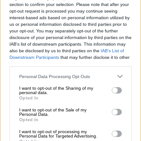
τελειώσει όλο αυτό
θα ανοίξει το στόμα
section to confirm your selection. Please note that after your
της,
ενώ καταφέρθηκε και εναντίον
opt-out request is processed you may continue seeing
συναδέλφων της.
interest-based ads based on personal information utilized by
us or personal information disclosed to third parties prior to
«Ντροπή και στους συναδέλφους. Μας
your opt-out. You may separately opt-out of the further
disclosure of your personal information by third parties on the
πάτησαν για 600 ευρώ.
Ιούδες, για τη
IAB’s list of downstream participants. This information may
δουλειά σας. Να μη μιλάω; Θα μιλάω… Το
also be disclosed by us to third parties on the
IAB’s List of
απόρρητο με έβαλαν και υπέγραψα. Γελάς;»
Downstream Participants
that may further disclose it to other
είπε και έκανε κίνηση να πάει προς το μέρος
third parties.
συναδέλφου της που της απάντησε, με τον
Please note that this website/app uses one or more Google
Personal Data Processing Opt Outs
αστυνομικό να τη συγκρατεί και να της λέει:
services and may gather and store information including but
«Κυρία μου, ηρεμήστε, σας παρακαλώ», την
not limited to your visit or usage behaviour. You may click to
I want to opt-out of the Sharing of my
personal data.
grant or deny consent to Google and its third-party tags to
ώρα που οι παρευρισκόμενοι της έλεγαν
Opted In
use your data for below specified purposes in below Google
«πες τα, πες τα».
consent section.
I want to opt-out of the Sale of my
Personal Data.
Η πρώην εργαζόμενη συνέχισε λέγοντας:
Opted In
«
Ρεμάλια, λερώθηκαν
τα χέρια μας…» και στη
I want to opt-out of processing my
συνέχεια ανέφερε: «Ένα θα σας πω… Τα
Personal Data for Targeted Advertising.