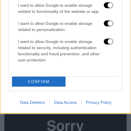
Γηροκομείο στα Χανιά: Οι απολογίες
I want to allow Google to enable storage
των 7 και νέες καταγγελίες-
related to functionality of the website or app.
Λειτουργούσε από το 2009 χωρίς
I want to allow Google to enable storage
άδεια
related to personalization.
Ελλάδα
|
12.02.2022 16:44
I want to allow Google to enable storage
related to security, including authentication
Γηροκομείο κολαστήριο στα Χανιά:
functionality and fraud prevention, and other
«Δίναμε τα κατασταλτικά σαν
user protection.
καραμέλες» - Συγκλονιστική
μαρτυρία πρώην εργαζόμενης
CONFIRM
Data Deletion
Data Access
Privacy Policy