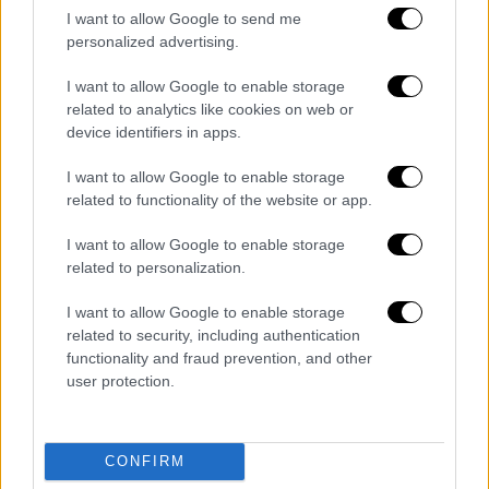
Δέκα από τους διασωθέντες στο
I want to allow Google to send me
personalized advertising.
Γενικό Νοσοκομείο Κέρκυρας
I want to allow Google to enable storage
Στους δέκα έφτασε ο αριθμός των
related to analytics like cookies on web or
διασωθέντων επιβατών του πλοίου
device identifiers in apps.
Euroferry Olympia
που μεταφέρθηκαν στο
I want to allow Google to enable storage
Γενικό Νοσοκομείο Κέρκυρας, σύμφωνα με
related to functionality of the website or app.
το ιατρικό ανακοινωθέν του
Νοσοκομείου
.
I want to allow Google to enable storage
Από αυτούς, σύμφωνα με τον Διευθυντή του
related to personalization.
Τμήματος Επειγόντων Περιστατικών του
I want to allow Google to enable storage
Γ.Ν.Κέρκυρας, Δρ. Κωνσταντίνο Νίκα, «οι έξι
related to security, including authentication
παρουσίαζαν ελαφρά αναπνευστική
functionality and fraud prevention, and other
δυσχέρεια λόγω εισπνοής μονοξειδίου. Η
user protection.
γενική κατάστασή τους ήταν καλή και
παραμένουν νοσηλευόμενοι στην
Πνευμονολογική και Παθολογική κλινική του
CONFIRM
Νοσοκομείου για προληπτικούς λόγους και