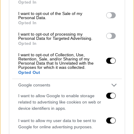
Opted In
use your data for below specified purposes in below Google
consent section.
Ελλάδα
|
18.02.2022 14:30
I want to opt-out of the Sale of my
Personal Data.
Φωτιά στο Euroferry Olympia:
Opted In
Πληροφορίες για 14 αγνοούμενους - 3
I want to opt-out of processing my
Έλληνες ανάμεσά τους – Δέκα
Personal Data for Targeted Advertising.
τραυματίες στο νοσοκομείο
Opted In
Κέρκυρας
I want to opt-out of Collection, Use,
Retention, Sale, and/or Sharing of my
Personal Data that Is Unrelated with the
Purposes for which it was collected.
Opted Out
Τους δύο άνδρες, έναν
τουρκικής
και έναν
Google consents
βουλγαρικής
καταγωγής, κατάφεραν να
καθοδηγήσουν στο
κατάστρωμα
του πλοίου
I want to allow Google to enable storage
related to advertising like cookies on web or
οι άνδρες της ΕΜΑΚ. Τους δύο
device identifiers in apps.
εγκλωβισμένους από το γκαράζ του πλοίου
παρέλαβε σώους ελικόπτερο και τους
I want to allow my user data to be sent to
μεταφέρει στην
Κέρκυρα
.
Google for online advertising purposes.