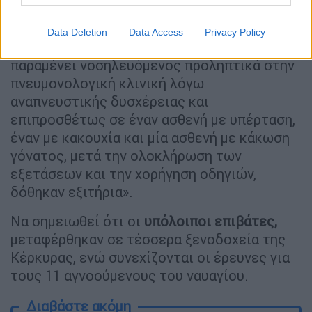
χορήγηση οξυγονοθεραπείας.
Data Deletion
Data Access
Privacy Policy
Ομοίως ένας
ασθενής με κάκωση μηνίσκου
παραμένει νοσηλευόμενος προληπτικά στην
πνευμονολογική κλινική λόγω
αναπνευστικής δυσχέρειας και
επιπροσθέτως σε έναν ασθενή με υπέρταση,
έναν με κακουχία και μία ασθενή με κάκωση
γόνατος, μετά την ολοκλήρωση των
εξετάσεων και την χορήγηση οδηγιών,
δόθηκαν εξιτήρια».
Να σημειωθεί ότι οι
υπόλοιποι επιβάτες,
μεταφέρθηκαν σε τέσσερα ξενοδοχεία της
Κέρκυρας, ενώ συνεχίζονται οι έρευνες για
τους 11 αγνοούμενους του ναυαγίου.
Διαβάστε ακόμη