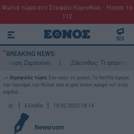
Φωτιά τώρα στο Στεφάνι Κορινθίας - Ήχησε το
112
BREAKING NEWS:
έλεση Ζαμπούνη
Ζάκυνθος: Τι απαντά η ΕΛ
δημοφιλές τώρα:
Σου καίει το μυαλό: Το Netflix έφερε
την ταινιάρα του Νόλαν που οι φαν έχουν κρυφό νο1 στην
καρδιά...
┋
Ελλάδα
┋
18.02.2022 18:14
Newsroom