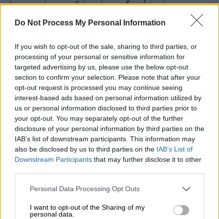
ένας από τους δύο είναι
οδηγός
, είχε
επικοινωνήσει με τις Αρχές και είχε κάνει
Do Not Process My Personal Information
έκκληση
για βοήθεια. Σκάφη έχουν σπεύσει
στο σημείο
ρίχνουν νερό
για να σβήσουν τη
If you wish to opt-out of the sale, sharing to third parties, or
φωτιά, ενώ βάσει των νεότερων στοιχείων
processing of your personal or sensitive information for
έχουν διασωθεί 278 άτομα.
targeted advertising by us, please use the below opt-out
section to confirm your selection. Please note that after your
opt-out request is processed you may continue seeing
ΔΙΑΒΑΣΤΕ ΕΠΙΣΗΣ
interest-based ads based on personal information utilized by
us or personal information disclosed to third parties prior to
Ελλάδα
|
18.02.2022 16:19
your opt-out. You may separately opt-out of the further
disclosure of your personal information by third parties on the
Εικόνες από διασωθέντες σε σωσίβια
IAB’s list of downstream participants. This information may
λέμβο του Euroferry Olympia
also be disclosed by us to third parties on the
IAB’s List of
Downstream Participants
that may further disclose it to other
third parties.
Ελλάδα
|
18.02.2022 15:24
Φωτιά στο Euroferry Olympia:
Please note that this website/app uses one or more Google
Personal Data Processing Opt Outs
Συγκλονίζουν οι μαρτυρίες Ελλήνων
services and may gather and store information including but
not limited to your visit or usage behaviour. You may click to
I want to opt-out of the Sharing of my
οδηγών
personal data.
grant or deny consent to Google and its third-party tags to