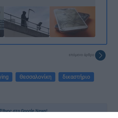
επόμενο άρθρο
ying
Θεσσαλονίκη
δικαστήριο
Έθνος στο Google News!
 λεπτό, με την υπογραφή του www.ethnos.gr