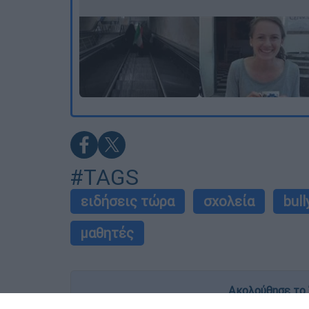
#TAGS
ειδήσεις τώρα
σχολεία
bull
μαθητές
Ακολούθησε το 
Live όλες οι εξελίξεις λεπτό προς