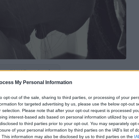
 το ΕΘΝΟΣ στη Google
ocess My Personal Information
ο
βίας
εμφανίζεται στα
σχολεία
είτε μεταξύ
ν αλλά ακόμη δεν έχουν παρθεί ουσιαστικά
to opt-out of the sale, sharing to third parties, or processing of your per
ο πρόβλημα ήρθε ξανά στην επικαιρότητα
formation for targeted advertising by us, please use the below opt-out s
r selection. Please note that after your opt-out request is processed y
ιβλήθηκε από δικαστήριο στη Θεσσαλονίκη
eing interest-based ads based on personal information utilized by us or
 συμμαθήτριά της, αφού είχε δημιουργήσει
disclosed to third parties prior to your opt-out. You may separately opt-
social media
όπου τα υπόλοιπα παιδιά
losure of your personal information by third parties on the IAB’s list of
ό έγινε πριν από δυόμιση χρόνια αλλά η δίκη
. This information may also be disclosed by us to third parties on the
IA