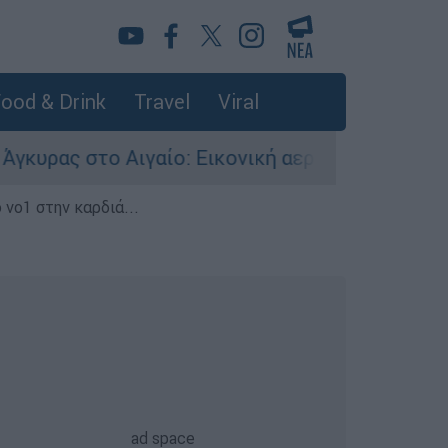
ood & Drink
Travel
Viral
 Αιγαίο: Εικονική αερομαχία ανάμεσα σε ελληνι
 νο1 στην καρδιά...