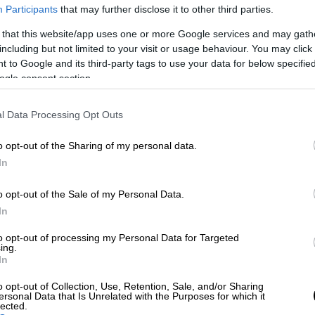
Participants
that may further disclose it to other third parties.
κης
έγινε χτες (3-3-2022).
 that this website/app uses one or more Google services and may gath
ι στο
αναμορφωτικό μέτρο της ανάθεσης
including but not limited to your visit or usage behaviour. You may click 
 Ανηλίκων
για τη μαθήτρια αντί άλλης
 to Google and its third-party tags to use your data for below specifi
για την πράξη της και ζήτηση συγνώμη από
ogle consent section.
ια της. Σύμφωνα με την κατηγορία η
l Data Processing Opt Outs
ύτικο προφίλ σε μέσα κοινωνικής
ιάς της και αναρτούσε άσεμνο υλικό, το
o opt-out of the Sharing of my personal data.
χόλια συμμαθητών - χρηστών του
In
o opt-out of the Sale of my Personal Data.
σύνης όταν ο διευθυντής του Γυμνασίου
In
 μητέρα του κοριτσιού στο σχολείο και
λεκτρονικού Εγκλήματος της ΕΛ.ΑΣ.
Το
to opt-out of processing my Personal Data for Targeted
ing.
ήτρια για εξύβριση μέσω διαδικτύου με
In
 η παθούσα κινείται στο φάσμα του
o opt-out of Collection, Use, Retention, Sale, and/or Sharing
ν από 2,5 χρόνια, όταν το θύμα φοιτούσε
ersonal Data that Is Unrelated with the Purposes for which it
lected.
ενη - συμμαθήτριά της, την είχε