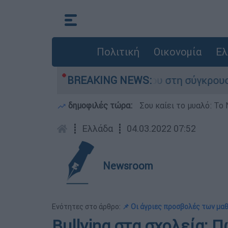
Πολιτική
Οικονομία
Ελ
γο που έχασε τη ζωή του στη σύγκρουση ελικοπτ
BREAKING NEWS:
δημοφιλές τώρα:
Σου καίει το μυαλό: Το 
┋
Ελλάδα
┋
04.03.2022 07:52
Newsroom
Ενότητες στο άρθρο:
📌 Οι άγριες προσβολές των μα
Βullying στα σχολεία: 