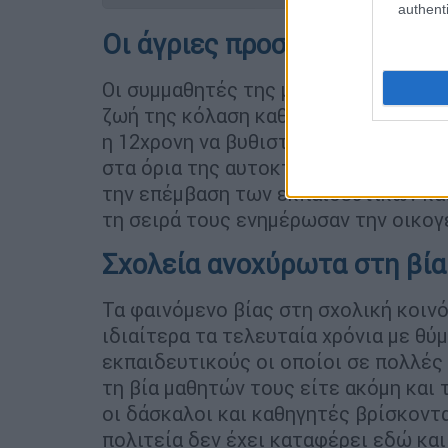
authenti
Οι άγριες προσβολές των 
Οι συμμαθητές της μικρής μαθήτριας 
ζωή της κόλαση καθώς τη διέσυραν 
η 12χρονη να βυθιστεί σε απελπισία,
στα όρια της αυτοκτονίας. Τελικά, τ
την επέμβαση των εκπαιδευτικών και
τη σειρά τους ενημέρωσαν την οικογ
Σχολεία ανοχύρωτα στη βία
Τα φαινόμενο βίας στη σχολική κοιν
ιδιαίτερα τα τελευταία χρόνια με θύ
εκπαιδευτικούς οι οποίοι σε πολλές
τη βία μαθητών τους είτε ακόμη και 
οι δάσκαλοι και καθηγητές βρίσκοντ
πολιτεία δεν έχει καταφέρει εδώ και