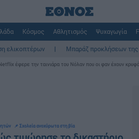
λάδα
Κόσμος
Αθλητισμός
Ψυχαγωγία
F
έρων
Μπαράζ προκλήσεων της Άγκυρας στο
Netflix έφερε την ταινιάρα του Νόλαν που οι φαν έχουν κρυφό
θητών
📌 Σχολεία ανοχύρωτα στη βία
Πώς τιμώρησε το δικαστήριο