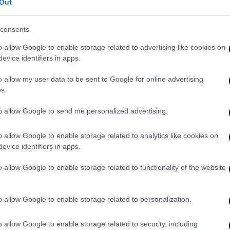
Out
 και ζήτησε να τη φωτογραφίσει. Η μικρή
 και δέχθηκε χωρίς να ξέρει τι θα
consents
σιμοποιήθηκε στη συνέχεια για τη
o allow Google to enable storage related to advertising like cookies on
η αιτία να την προσβάλλουν και να τη
evice identifiers in apps.
o allow my user data to be sent to Google for online advertising
s.
to allow Google to send me personalized advertising.
ια τη στήριξη του παιδιού που
o allow Google to enable storage related to analytics like cookies on
lying που δέχτηκε
evice identifiers in apps.
o allow Google to enable storage related to functionality of the website
υμε για το bullying με μια
o allow Google to enable storage related to personalization.
o allow Google to enable storage related to security, including