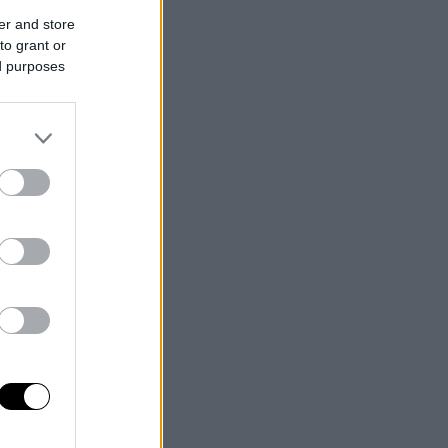
er and store
to grant or
ed purposes