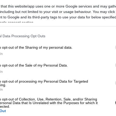
 that this website/app uses one or more Google services and may gath
including but not limited to your visit or usage behaviour. You may click 
 to Google and its third-party tags to use your data for below specifi
ogle consent section.
l Data Processing Opt Outs
 το ΕΘΝΟΣ στη Google
o opt-out of the Sharing of my personal data.
In
α παραμείνουν τα πλοία την ερχόμενη
ση της
Πανελλήνιας Ναυτικής Ομοσπονδίας
o opt-out of the Sale of my Personal Data.
 της, αποφάσισε τη συμμετοχή της στην
In
για τη συγκεκριμένη ημέρα. Η
απεργία
ι είναι πανελλαδική.
to opt-out of processing my Personal Data for Targeted
ing.
In
ξάρτητα από ειδικότητες και διαχωρισμούς,
απασχόληση με αξιοπρεπείς όρους εργασίας
o opt-out of Collection, Use, Retention, Sale, and/or Sharing
ersonal Data that Is Unrelated with the Purposes for which it
 και υγιεινό περιβάλλον. Αυτοί, εξάλλου,
lected.
Out
ίους εγκρίθηκε από το πρόσφατο Γενικό μας