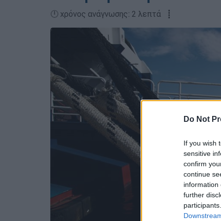
🕛 χρόνος ανάγνωσης: 2 λεπτά ┋
Do Not Pr
If you wish 
sensitive in
confirm you
continue se
information 
further disc
participants
Downstream 