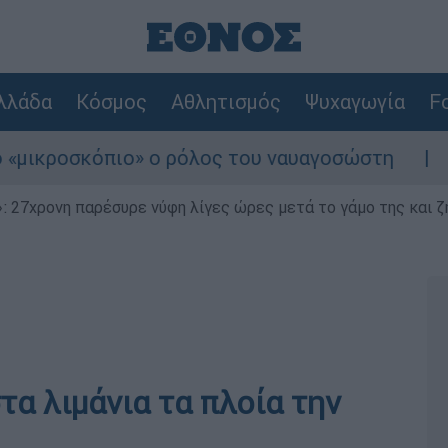
λλάδα
Κόσμος
Αθλητισμός
Ψυχαγωγία
Fo
ροσκόπιο» ο ρόλος του ναυαγοσώστη
Συναγ
 27χρονη παρέσυρε νύφη λίγες ώρες μετά το γάμο της και ζη
α λιμάνια τα πλοία την