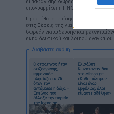
εξασφάλισης δωρεάν περίθαλψης στου
υπογραμμίζει η ΠΝΟ.
Προστίθεται επίσης ότι η συνδικαλι
στις θέσεις της για διατήρηση, αναβ
δωρεάν εκπαίδευσης και μετεκπαίδε
εκπαιδευτικού και λοιπού αναγκαίου
Διαβάστε ακόμη
O στρατηγός ήταν
Ελισάβετ
σχιζοφρενής,
Κωνσταντινίδου
εμμονικός,
στο ethnos.gr:
πλησίαζε τα 75
«Κάθε πόλεμος
όταν τον
είναι ένας
αντάμωσε η δόξα –
εμφύλιος, όλοι
Εκείνος που
είμαστε αδέλφια»
άλλαξε την πορεία
της Ιστορίας!