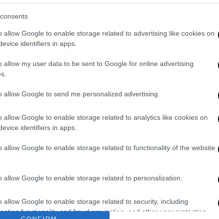
άσης μας για το 2022.» αναφέρεται στην
consents
o allow Google to enable storage related to advertising like cookies on
τικών ζητεί την κατάργηση του νόμου για
evice identifiers in apps.
ηγών πλοίων και να επανακαθοριστεί ο
με τις πραγματικές ανάγκες των πλοίων
o allow my user data to be sent to Google for online advertising
s.
αι η ασφάλεια των δρομολογίων, των
to allow Google to send me personalized advertising.
θέσεων των ταχυπλόων, με ρητή πρόβλεψη
o allow Google to enable storage related to analytics like cookies on
ν, ώστε να τηρούνται πιστά τα όρια και οι
evice identifiers in apps.
όσο και σε εβδομαδιαία βάση, είναι κύρια
o allow Google to enable storage related to functionality of the website
ίων μέτρων για την άμεση αντιμετώπιση και
o allow Google to enable storage related to personalization.
ιστης εργασίας με ταυτόχρονη καθιέρωση
σχυσης και προστασίας των ανέργων
o allow Google to enable storage related to security, including
λεπόμενου επιδόματος ανεργίας και
cation functionality and fraud prevention, and other user protection.