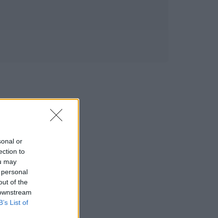
sonal or
ection to
ou may
 personal
out of the
 downstream
B’s List of