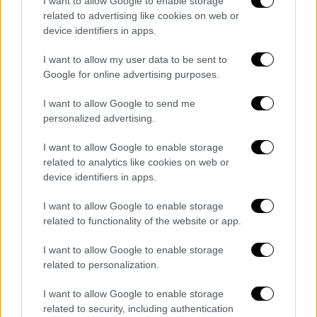
I want to allow Google to enable storage
δίχτυα.
related to advertising like cookies on web or
device identifiers in apps.
Ετσι και αυτοί, όπως κάνουν άλλωστε οι
ψαράδες όλων των εποχών και καθ' όλη τη
I want to allow my user data to be sent to
διάρκεια του χρόνου, έλεγαν
ψέματα
σχετικά
Google for online advertising purposes.
με τα πόσα ψάρια είχαν πιάσει. Αυτή η
I want to allow Google to send me
συνήθεια έγινε, με το πέρασμα του χρόνου,
personalized advertising.
έθιμο. Η δεύτερη εκδοχή, που θεωρείται και
πιο βάσιμη ιστορικά, θέλει γενέτειρα του
I want to allow Google to enable storage
εθίμου τη Γαλλία του 16ου αιώνα. Μέχρι το
related to analytics like cookies on web or
device identifiers in apps.
1564 η Πρωτοχρονιά των Γάλλων ήταν η 1η
Απριλίου. Τη χρονιά αυτή όμως, και επί
I want to allow Google to enable storage
βασιλείας Καρόλου του 9ου, αυτό άλλαξε
related to functionality of the website or app.
και Πρωτοχρονιά θεωρούνταν πλέον η 1η
I want to allow Google to enable storage
Ιανουαρίου.
related to personalization.
Στην αρχή αυτό δεν το δέχτηκαν όλοι οι
I want to allow Google to enable storage
πολίτες. Οι αντιδραστικοί συνέχιζαν να
related to security, including authentication