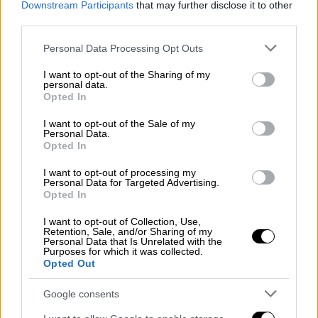
απέχθεια. Τι σημαίνει νομικά
Downstream Participants
that may further disclose it to other
παιδοκτονία
third parties.
Please note that this website/app uses one or more Google
Personal Data Processing Opt Outs
services and may gather and store information including but
not limited to your visit or usage behaviour. You may click to
I want to opt-out of the Sharing of my
personal data.
Δύο οι επικρατέστερες εκδοχές
grant or deny consent to Google and its third-party tags to
Opted In
use your data for below specified purposes in below Google
Καλοπροαίρετα ψέματα και μόνο είθισται να
consent section.
I want to opt-out of the Sale of my
Personal Data.
λέμε την πρώτη μέρα του Απρίλη, γνωστή κι
Opted In
ως
Πρωταπριλιά
, με το έθιμο να μας έρχεται
από τη Δυτική Ευρώπη, με τις
I want to opt-out of processing my
Personal Data for Targeted Advertising.
επικρατέστερες εκδοχές να είναι οι εξής
Opted In
δύο. Σύμφωνα με την πρώτη εκδοχή,
I want to opt-out of Collection, Use,
το
έθιμο
ξεκίνησε από τους Κέλτες, τον λαό
Retention, Sale, and/or Sharing of my
Personal Data that Is Unrelated with the
της βορειοδυτικής Ευρώπης. Οι Κέλτες ήταν
Purposes for which it was collected.
Opted Out
δεινοί ψαράδες. Η εποχή του ψαρέματος
ξεκινούσε την 1η Απριλίου, όμως εκείνο το
Google consents
διάστημα, τα ψάρια δεν πέφτουν εύκολα στα