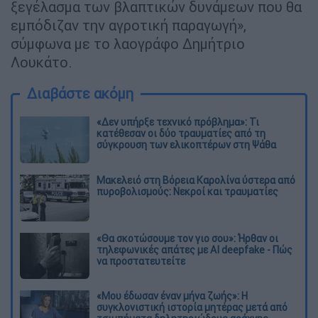
ξεγέλασμα των βλαπτικών δυνάμεων που θα
εμπόδιζαν την αγροτική παραγωγή»,
σύμφωνα με το λαογράφο Δημήτριο
Λουκάτο.
Διαβάστε ακόμη
«Δεν υπήρξε τεχνικό πρόβλημα»: Τι
κατέθεσαν οι δύο τραυματίες από τη
σύγκρουση των ελικοπτέρων στη Ψάθα
Μακελειό στη Βόρεια Καρολίνα ύστερα από
πυροβολισμούς: Νεκροί και τραυματίες
«Θα σκοτώσουμε τον γιο σου»: Ήρθαν οι
τηλεφωνικές απάτες με AI deepfake - Πώς
να προστατευτείτε
«Μου έδωσαν έναν μήνα ζωής»: Η
συγκλονιστική ιστορία μητέρας μετά από