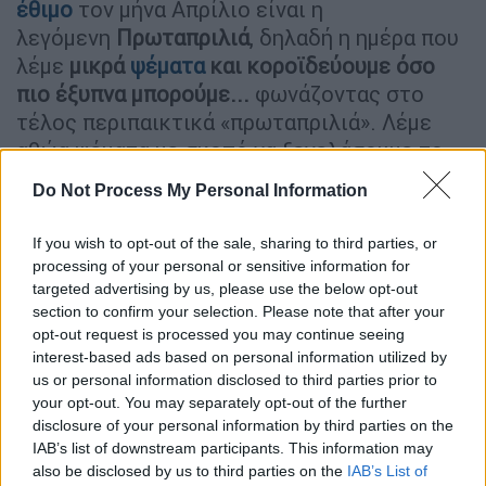
έθιμο
τον μήνα Απρίλιο είναι η
λεγόμενη
Πρωταπριλιά
, δηλαδή η ημέρα που
λέμε
μικρά
ψέματα
και κοροϊδεύουμε όσο
πιο έξυπνα μπορούμε...
φωνάζοντας στο
τέλος περιπαικτικά «πρωταπριλιά». Λέμε
αθώα ψέματα με σκοπό να ξεγελάσουμε το
«θύμα» μας. Σε κάποιες περιοχές, θεωρούν
Do Not Process My Personal Information
ότι όποιος καταφέρει να ξεγελάσει τον
άλλο, θα έχει την τύχη με το μέρος του όλη
If you wish to opt-out of the sale, sharing to third parties, or
την υπόλοιπη χρονιά.
processing of your personal or sensitive information for
targeted advertising by us, please use the below opt-out
section to confirm your selection. Please note that after your
ΔΙΑΒΑΣΤΕ ΕΠΙΣΗΣ
opt-out request is processed you may continue seeing
interest-based ads based on personal information utilized by
Ελλάδα
|
01.04.2022 07:55
us or personal information disclosed to third parties prior to
Μήδειες: Φόνος παιδιού από μάνα δεν
your opt-out. You may separately opt-out of the further
disclosure of your personal information by third parties on the
είναι πρωτοφανής στην Ελλάδα – Οι
IAB’s list of downstream participants. This information may
δολοφονίες που προκάλεσαν
also be disclosed by us to third parties on the
IAB’s List of