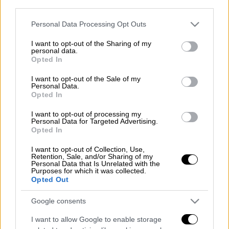
third parties.
Τον Μάιο θα καθορισθεί, σύμφωνα με
Please note that this website/app uses one or more Google
Personal Data Processing Opt Outs
ενημέρωση από το υπουργείο Εσωτερικών ο
services and may gather and store information including but
not limited to your visit or usage behaviour. You may click to
I want to opt-out of the Sharing of my
αριθμός των
μόνιμων διορισμών
στην
personal data.
grant or deny consent to Google and its third-party tags to
εκπαίδευση
.
Opted In
use your data for below specified purposes in below Google
Παράλληλα στη χθεσινή συνάντηση του
consent section.
I want to opt-out of the Sale of my
Διοικητικού Συμβουλίου της ΔΟΕ με την
Personal Data.
Opted In
πολιτική ηγεσία του Υπουργείου Παιδείας
και Θρησκευμάτων έγινε γνωστό ότι στόχος
I want to opt-out of processing my
Personal Data for Targeted Advertising.
είναι λίγο μετά το Πάσχα να βγει η
Opted In
προκήρυξη της ειδικής αγωγής και μέσα
I want to opt-out of Collection, Use,
στον Αύγουστο θα είναι έτοιμοι οι πίνακες
Retention, Sale, and/or Sharing of my
Personal Data that Is Unrelated with the
για να γίνουν οι προσλήψεις αναπληρωτών.
Purposes for which it was collected.
Opted Out
Διαβάστε περισσότερα
εδώ
.
Google consents
Διαβάστε ακόμη
I want to allow Google to enable storage