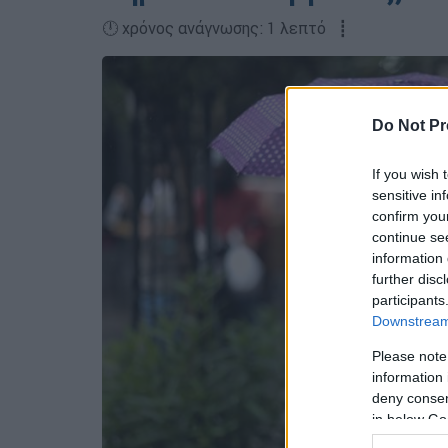
🕛 χρόνος ανάγνωσης: 1 λεπτό ┋
Do Not Pr
If you wish 
sensitive in
confirm you
continue se
information 
further disc
participants
Downstream 
Please note
information 
deny consent
in below Go