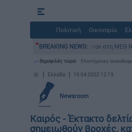
Πολιτική
Οικονομία
Ελ
ρέφος 8 ημερών - Νοσηλευόταν στη ΜΕΘ Νεογν
BREAKING NEWS:
δημοφιλές τώρα:
Επιστήμονες ανακάλυψα
┋
Ελλάδα
┋
10.04.2022 12:19
Newsroom
Καιρός - Έκτακτο δελτί
σημειωθούν βροχές, κατ