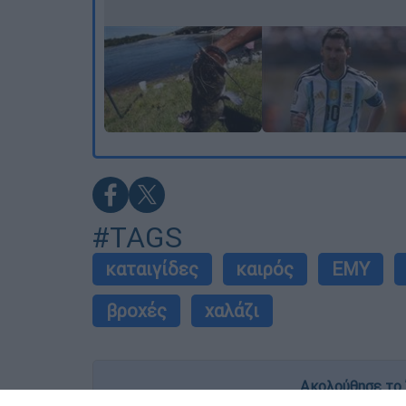
#TAGS
καταιγίδες
καιρός
ΕΜΥ
βροχές
χαλάζι
Ακολούθησε το 