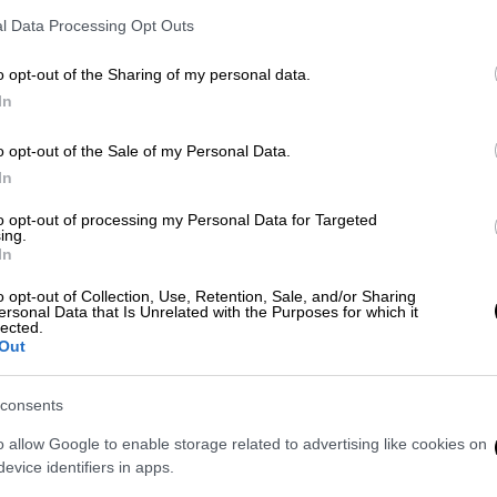
l Data Processing Opt Outs
o opt-out of the Sharing of my personal data.
In
o opt-out of the Sale of my Personal Data.
 το ΕΘΝΟΣ στη Google
In
to opt-out of processing my Personal Data for Targeted
ι τις επόμενες ώρες, ενώ η
ΕΜΥ
εξέδωσε
ing.
In
ριμένα κάνει λόγο για πρόσκαιρη μεταβολή
ή και τη βόρεια χώρα. Προβλέπεται να
o opt-out of Collection, Use, Retention, Sale, and/or Sharing
ersonal Data that Is Unrelated with the Purposes for which it
ιγίδες
, που σε
τοπικό
επίπεδο
θα
lected.
ς
. Τα φαινόμενα θα είναι πρόσκαιρα.
Out
consents
α συνοδεύονται και από
χαλαζοπτώσεις
θα
o allow Google to enable storage related to advertising like cookies on
evice identifiers in apps.