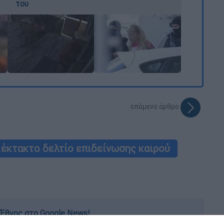
του
επόμενο άρθρο
έκτακτο δελτίο επιδείνωσης καιρού
Έθνος στο Google News!