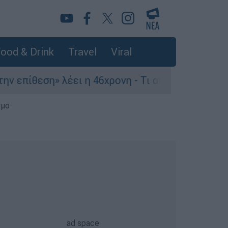
ood & Drink
Travel
Viral
πίθεση» λέει η 46χρονη - Τι αποκάλυψε στους ασ
σμο