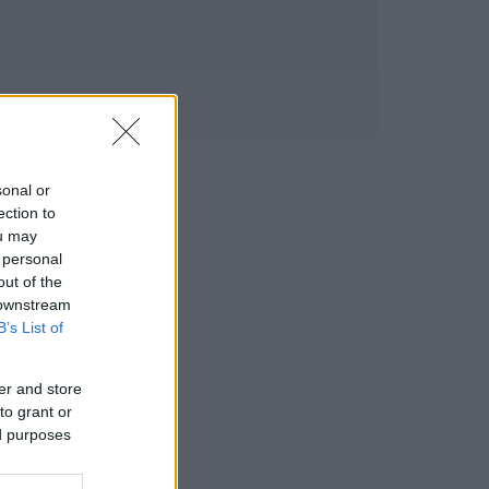
sonal or
ection to
ou may
 personal
out of the
 downstream
B’s List of
er and store
to grant or
ed purposes