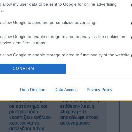
o allow my user data to be sent to Google for online advertising
δονία
έως νωρίς σήμερα το απόγευμα
s.
Μακεδονία
από τις μεσημβρινές έως τις
to allow Google to send me personalized advertising.
γίδες
θα εκδηλωθούν κατά τόπους
o allow Google to enable storage related to analytics like cookies on
evice identifiers in apps.
οδυτική Πελοπόννησο μέχρι και τις
o allow Google to enable storage related to functionality of the website
ς ώρες μέχρι τη νύχτα.
CONFIRM
o allow Google to enable storage related to personalization.
o allow Google to enable storage related to security, including
Data Deletion
Data Access
Privacy Policy
cation functionality and fraud prevention, and other user protection.
Φρίκη στην Κρήτη:
Marfin: «Δεν έχω
Τουρίστας μπήκε
καμία σχέση με την
σε κατάστημα και
επίθεση» λέει η
ρώτησε πόσο
46χρονη - Τι
«κοστίζει» ανήλικο
αποκάλυψε στους
κορίτσι για να
αστυνομικούς
ασελγήσει πάνω