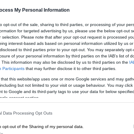
ocess My Personal Information
to opt-out of the sale, sharing to third parties, or processing of your per
formation for targeted advertising by us, please use the below opt-out s
r selection. Please note that after your opt-out request is processed y
eing interest-based ads based on personal information utilized by us or
disclosed to third parties prior to your opt-out. You may separately opt-
losure of your personal information by third parties on the IAB’s list of
. This information may also be disclosed by us to third parties on the
IA
Participants
that may further disclose it to other third parties.
 το ΕΘΝΟΣ στη Google
 that this website/app uses one or more Google services and may gath
αιρού
, καθώς το
βαρομετρικό χαμηλό
που
including but not limited to your visit or usage behaviour. You may click 
 to Google and its third-party tags to use your data for below specifi
διάρκεια του Σαββατοκύριακου, μετέφερε
ogle consent section.
 παράλληλα είχε ως αποτέλεσμα την άνοδο
δήλωση
βροχοπτώσεων
το πρωί της
l Data Processing Opt Outs
o opt-out of the Sharing of my personal data.
υ μετεωρολογικού δορυφόρου Meteosat-11,
In