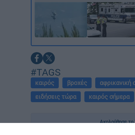
#TAGS
καιρός
βροχές
αφρικανική 
ειδήσεις τώρα
καιρός σήμερα
Ακολούθησε το 
Live όλες οι εξελίξεις λεπτό προς