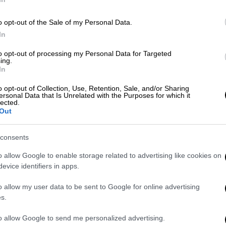
στεροσκοπείου Αθηνών
, το χαμηλό
ς στη Δυτική Κρήτη
ξεκινώντας από τη
o opt-out of the Sale of my Personal Data.
ην
«Θάλασσα 'Αμμου του Μουρζούκ».
In
to opt-out of processing my Personal Data for Targeted
ing.
In
o opt-out of Collection, Use, Retention, Sale, and/or Sharing
 από τους ισχυρούς νοτιάδες
ersonal Data that Is Unrelated with the Purposes for which it
lected.
Out
consents
o allow Google to enable storage related to advertising like cookies on
evice identifiers in apps.
μεγαλύτερο μέρος της χώρας εκτός από τα
 Τοπικές
καταιγίδες
αναμένεται να
o allow my user data to be sent to Google for online advertising
μήματα του Ιονίου και τη Δυτική
s.
συνοδεύονται από χαλαζοπτώσεις μικρού
to allow Google to send me personalized advertising.