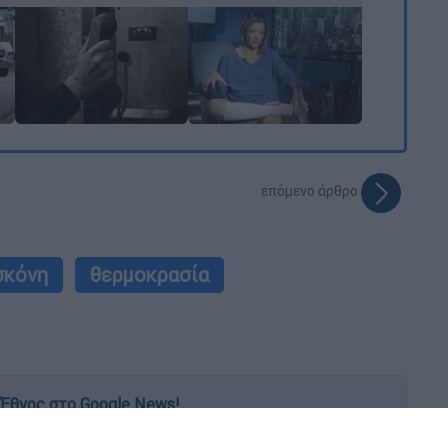
επόμενο άρθρο
σκόνη
θερμοκρασία
Έθνος στο Google News!
 λεπτό, με την υπογραφή του www.ethnos.gr