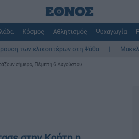
λάδα
Κόσμος
Αθλητισμός
Ψυχαγωγία
F
των ελικοπτέρων στη Ψάθα
Μακελειό στη Β
ρτάζουν σήμερα, Πέμπτη 6 Αυγούστου
τασε στην Κρήτη η