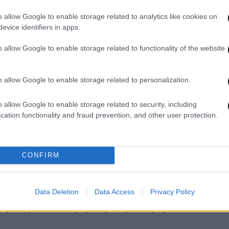
o allow Google to enable storage related to analytics like cookies on
εινά της ηπειρωτικής χώρας (πάνω από τα
evice identifiers in apps.
 από τα 1.000-1.200 μέτρα στα κεντρικά και
εια), ενώ οι χιονοπτώσεις στη Δυτική
o allow Google to enable storage related to functionality of the website
νται και σε περιοχές πάνω από τα 600
ικανικής σκόνης αναμένονται στα νότια-
o allow Google to enable storage related to personalization.
o allow Google to enable storage related to security, including
σύμφωνα με το meteo, θα κυμανθεί στη
cation functionality and fraud prevention, and other user protection.
ούς, στην υπόλοιπη Βόρεια Ελλάδα από -2
αθμούς, στη Θεσσαλία από -2 έως 10, στα
αθμούς, στα νησιά του Ιονίου από 9 έως 15
CONFIRM
ου και στην Κρήτη από 5 έως 22 βαθμούς
Data Deletion
Data Access
Privacy Policy
ιάφορες διευθύνσεις έως 6 Μποφόρ και στο
εις έως 6-7 Μποφόρ κυρίως στα βόρεια