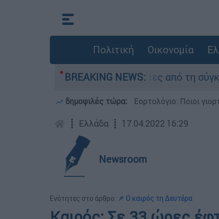
Πολιτική
Οικονομία
Ελ
ατέθεσαν οι δύο τραυματίες από τη σύγκρουση 
BREAKING NEWS:
δημοφιλές τώρα:
Εορτολόγιο: Ποιοι γιο
┋
Ελλάδα
┋
17.04.2022 16:29
Newsroom
Ενότητες στο άρθρο:
📌 Ο καιρός τη Δευτέρα
Καιρός: Σε 33 ώρες έφ