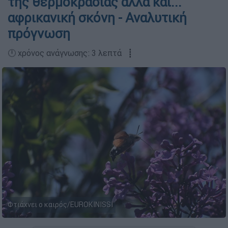
της θερμοκρασίας αλλά και...
αφρικανική σκόνη - Αναλυτική
πρόγνωση
🕛 χρόνος ανάγνωσης: 3 λεπτά ┋
Φτιάχνει ο καιρός/EUROKINISSI