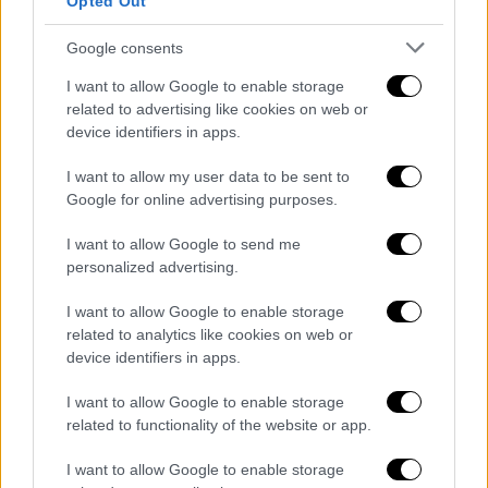
Opted Out
Θερμοκρασία: Από 09 έως 26 βαθμούς
Κελσίου. Στη δυτική Μακεδονία 2 με 3
Google consents
βαθμούς χαμηλότερη.
I want to allow Google to enable storage
related to advertising like cookies on web or
ΝΗΣΙΑ ΙΟΝΙΟΥ, ΗΠΕΙΡΟΣ, ΔΥΤΙΚΗ ΣΤΕΡΕΑ,
device identifiers in apps.
ΔΥΤΙΚΗ ΠΕΛΟΠΟΝΝΗΣΟΣ
Καιρός: Γενικά αίθριος, με παροδικές αραιές
I want to allow my user data to be sent to
νεφώσεις.
Google for online advertising purposes.
Ανεμοι: Μεταβλητοί 3 με 4 και βαθμιαία από
I want to allow Google to send me
δυτικές διευθύνσεις τοπικά 5 μποφόρ.
personalized advertising.
Θερμοκρασία: Από 10 έως 26 βαθμούς
Κελσίου. Στο εσωτερικό της Ηπείρου 2 με 3
I want to allow Google to enable storage
related to analytics like cookies on web or
βαθμούς χαμηλότερη.
device identifiers in apps.
ΘΕΣΣΑΛΙΑ, ΑΝΑΤΟΛΙΚΗ ΣΤΕΡΕΑ,
I want to allow Google to enable storage
ΑΝΑΤΟΛΙΚΗ ΠΕΛΟΠΟΝΝΗΣΟΣ
related to functionality of the website or app.
Καιρός: Γενικά αίθριος, με παροδικές αραιές
I want to allow Google to enable storage
νεφώσεις.