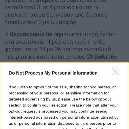
μεταβλητοί 3 με 4 μποφόρ και στην
υπόλοιπη χώρα θα πνέουν από δυτικές
διευθύνσεις 3 με 5 μποφόρ.
Η
θερμοκρασία
θα σημειώσει μικρή άνοδο
στα ανατολικά. Η μέγιστη τιμή της θα
φτάσει τους 24 με 26 και στα ανατολικά
ηπειρωτικά κατά τόπους τους 28 βαθμούς
Κελσίου.
Do Not Process My Personal Information
Αναλυτικότερα η πρόγνωση
από την ΕΜΥ:
ΑΤΤΙΚΗ
If you wish to opt-out of the sale, sharing to third parties, or
processing of your personal or sensitive information for
Καιρός: Γενικά αίθριος, με παροδικές αραιές
targeted advertising by us, please use the below opt-out
νεφώσεις.
section to confirm your selection. Please note that after your
Ανεμοι: Από δυτικές διευθύνσεις 3 με 4
opt-out request is processed you may continue seeing
μποφόρ και πρόσκαιρα το απόγευμα νότιοι
interest-based ads based on personal information utilized by
us or personal information disclosed to third parties prior to
με την ίδια ένταση.