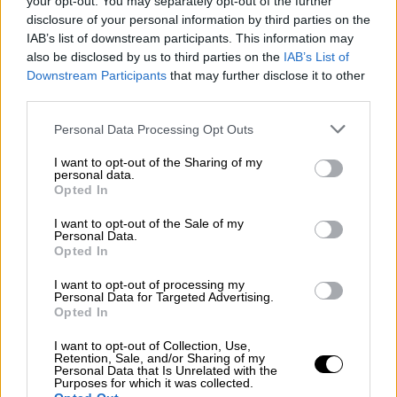
your opt-out. You may separately opt-out of the further
Θερμοκρασία: Από 11 έως 27 βαθμούς
disclosure of your personal information by third parties on the
Κελσίου.
IAB’s list of downstream participants. This information may
also be disclosed by us to third parties on the
IAB’s List of
ΘΕΣΣΑΛΟΝΙΚΗ
Downstream Participants
that may further disclose it to other
Καιρός: Γενικά αίθριος, με λίγες πρόσκαιρες
third parties.
νεφώσεις.
Please note that this website/app uses one or more Google
Personal Data Processing Opt Outs
Ανεμοι: Μεταβλητοί 2 με 4 μποφόρ.
services and may gather and store information including but
Θερμοκρασία: Από 10 έως 25 βαθμούς
not limited to your visit or usage behaviour. You may click to
I want to opt-out of the Sharing of my
personal data.
grant or deny consent to Google and its third-party tags to
Κελσίου.
Opted In
use your data for below specified purposes in below Google
consent section.
ΜΑΚΕΔΟΝΙΑ, ΘΡΑΚΗ
I want to opt-out of the Sale of my
Personal Data.
Καιρός: Γενικά αίθριος, με πρόσκαιρες
Opted In
τοπικές νεφώσεις και πιθανότητα τοπικών
I want to opt-out of processing my
όμβρων στα ορεινά τις μεσημβρινές και
Personal Data for Targeted Advertising.
Opted In
απογευματινές ώρες.
Ανεμοι: Μεταβλητοί 3 με 4 μποφόρ, τις
I want to opt-out of Collection, Use,
Retention, Sale, and/or Sharing of my
μεσημβρινές και απογευματινές ώρες νότιοι
Personal Data that Is Unrelated with the
νοτιοδυτικοί με την ίδια ένταση.
Purposes for which it was collected.