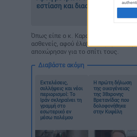
authenti
εστίαση και διασκέδαση
Όπως είπε ο κ. Καραμέτος,
δεν ήταν 
ασθενείς, αφού έλαβαν τις πρώτες βο
αποχώρησαν για το σπίτι τους.
Διαβάστε ακόμη
Εκτελέσεις,
Η πρώτη δήλωση
συλλήψεις και νέοι
της οικογένειας
περιορισμοί: Το
της 38χρονης
Ιράν σκληραίνει τη
Βρετανίδας που
γραμμή στο
δολοφονήθηκε
εσωτερικό εν
στην Κυψέλη
μέσω πολέμου