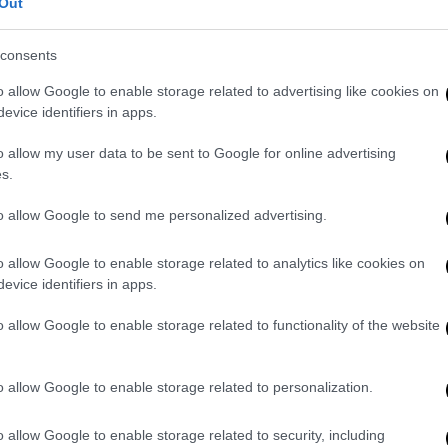
Out
ως ανήμερα του Πάσχα, είχε αυξημένη
τικά.
consents
nesianews.gr
, αποδόθηκαν στο φαγητό, με
o allow Google to enable storage related to advertising like cookies on
ζητούν βοήθεια.
evice identifiers in apps.
ερίτιδες, αλλά και
γαστρορραγίες
-σε λίγες
o allow my user data to be sent to Google for online advertising
ριστατικά που απασχόλησαν τους γιατρούς
s.
υαν τις γιορτινές ημέρες.
to allow Google to send me personalized advertising.
o allow Google to enable storage related to analytics like cookies on
evice identifiers in apps.
σα κρούσματα αναμένονται στην Ελλάδα
o allow Google to enable storage related to functionality of the website
o allow Google to enable storage related to personalization.
o allow Google to enable storage related to security, including
 μέρες για εμπορικά καταστήματα,