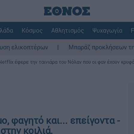
λάδα
Κόσμος
Αθλητισμός
Ψυχαγωγία
F
λικοπτέρων
Μπαράζ προκλήσεων της Άγκυρα
Netflix έφερε την ταινιάρα του Νόλαν που οι φαν έχουν κρυφό
, φαγητό και... επείγοντα -
στην κοιλιά,