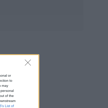
sonal or
ection to
ou may
 personal
out of the
 downstream
B’s List of