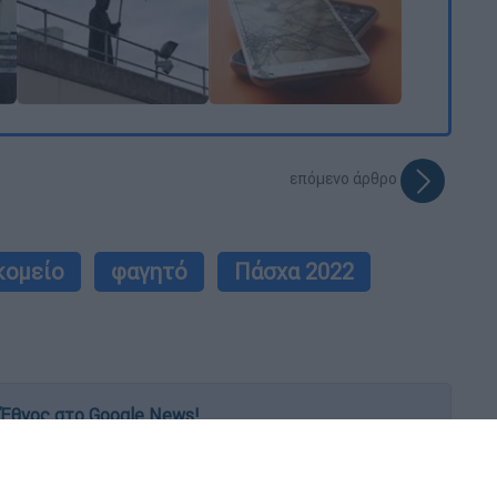
επόμενο άρθρο
κομείο
φαγητό
Πάσχα 2022
Έθνος στο Google News!
 λεπτό, με την υπογραφή του www.ethnos.gr