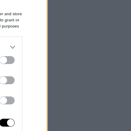
er and store
to grant or
ed purposes