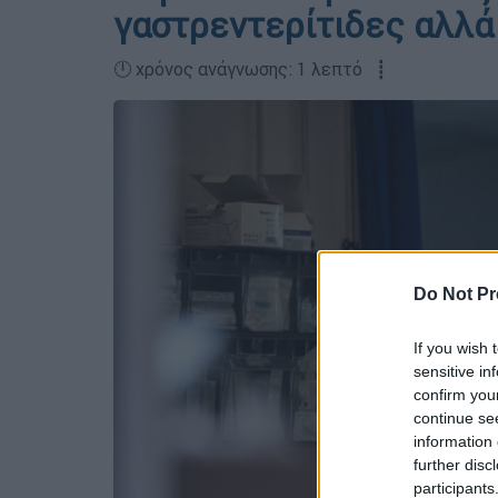
γαστρεντερίτιδες αλλά
🕛 χρόνος ανάγνωσης: 1 λεπτό ┋
Do Not Pr
If you wish 
sensitive in
confirm you
continue se
information 
further disc
participants