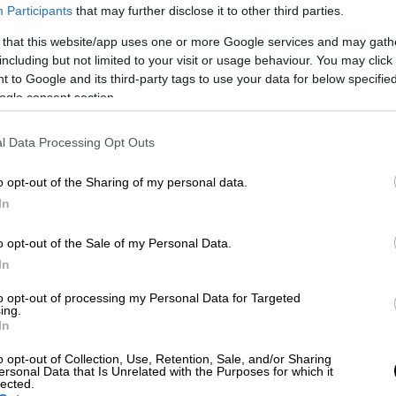
Participants
that may further disclose it to other third parties.
 that this website/app uses one or more Google services and may gath
including but not limited to your visit or usage behaviour. You may click 
 to Google and its third-party tags to use your data for below specifi
ogle consent section.
Η ΤΑΤΙΑΝΑ)
l Data Processing Opt Outs
 το ΕΘΝΟΣ στη Google
o opt-out of the Sharing of my personal data.
In
περιοριστικών μέτρων, φέτος το
Πάσχα
 στον
Βόλο
, σε κάθε γειτονιά οικογένειες και
o opt-out of the Sale of my Personal Data.
ία, ενώ πολλοί ήταν εκείνοι που
In
ιφέρεια του νομού.
to opt-out of processing my Personal Data for Targeted
ing.
σαν, έφαγαν, γλέντησαν και κατέληξαν
In
o opt-out of Collection, Use, Retention, Sale, and/or Sharing
ersonal Data that Is Unrelated with the Purposes for which it
ατος Επειγόντων
Περιστατικών, Ηλία
lected.