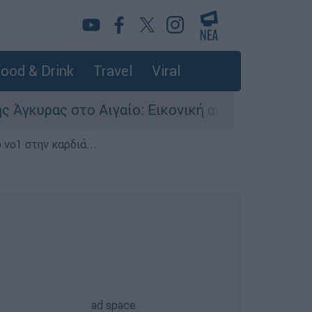
ood & Drink
Travel
Viral
ς στο Αιγαίο: Εικονική αερομαχία ανάμεσα σε ε
 νο1 στην καρδιά...