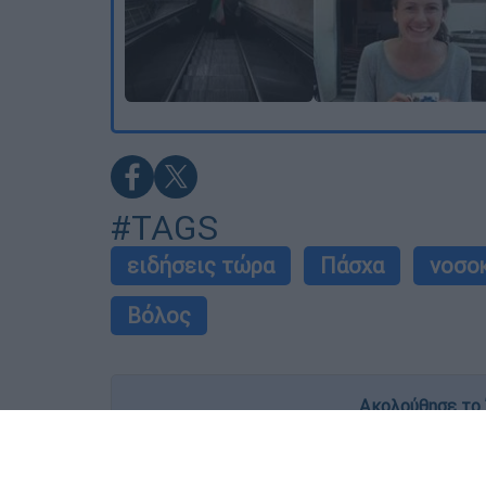
#TAGS
ειδήσεις τώρα
Πάσχα
νοσο
Βόλος
Ακολούθησε το 
Live όλες οι εξελίξεις λεπτό προς