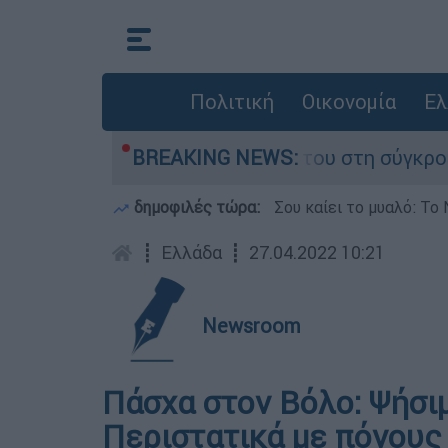
Πολιτική
Οικονομία
Ελ
 Δαμίγο που έχασε τη ζωή του στη σύγκρουση ε
BREAKING NEWS:
δημοφιλές τώρα:
Σου καίει το μυαλό: Το 
┋
Ελλάδα
┋
27.04.2022 10:21
Newsroom
Πάσχα στον Βόλο: Ψήσιμο
Περιστατικά με πόνους 