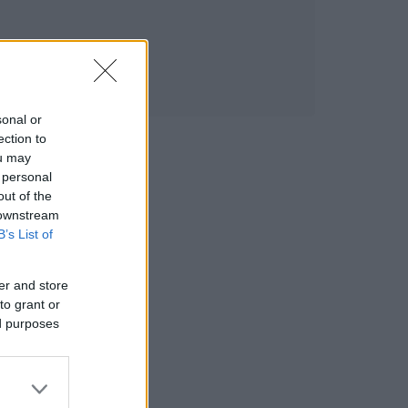
sonal or
ection to
ou may
 personal
out of the
 downstream
B’s List of
er and store
to grant or
ed purposes