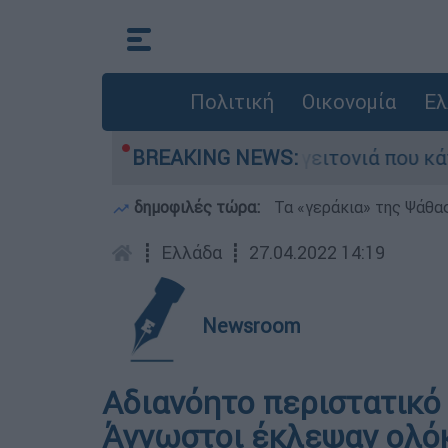
Πολιτική
Οικονομία
Ελ
αν από τη μεγάλη φωτιά τη γειτονιά που κάποτε
BREAKING NEWS:
δημοφιλές τώρα:
Τα «γεράκια» της Ψάθα
┋
Ελλάδα
┋
27.04.2022 14:19
Newsroom
Αδιανόητο περιστατικό
Άγνωστοι έκλεψαν ολόκ