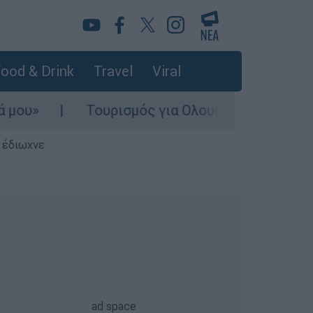
ood & Drink
Travel
Viral
»
Τουρισμός για Ολους 2026-2027: Τα SOS
ς έδιωχνε