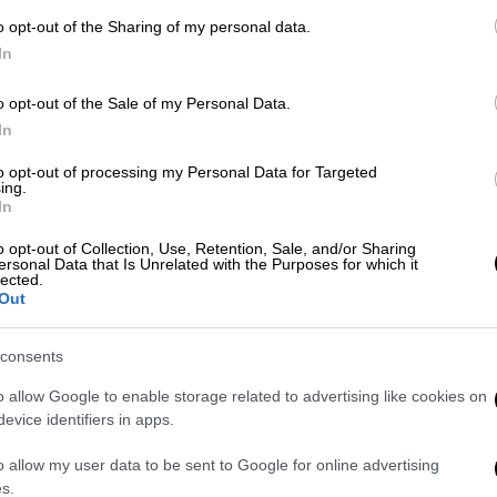
o opt-out of the Sharing of my personal data.
In
o opt-out of the Sale of my Personal Data.
In
ου Παιδιού στη Θεσσαλονίκη
to opt-out of processing my Personal Data for Targeted
ing.
In
 το ΕΘΝΟΣ στη Google
o opt-out of Collection, Use, Retention, Sale, and/or Sharing
ersonal Data that Is Unrelated with the Purposes for which it
η
Θεσσαλονίκη
και μάλιστα σε κεντρικό
lected.
ν ολόκληρο το περίπτερο που
Out
ιδιού
για να συγκεντρώσει χρήματα τις
ιλανθρωπικής
του δράσης.
consents
o allow Google to enable storage related to advertising like cookies on
ανισμού είχε στηθεί στον πεζόδρομο της
evice identifiers in apps.
ό Ερμού
. Όταν όμως οι υπεύθυνοι έφτασαν
ίστωσαν
ότι ολόκληρη η κατασκευή
o allow my user data to be sent to Google for online advertising
ί και μάλιστα χωρίς να υπάρχει
s.