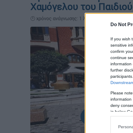
Χαμόγελου του Παιδιού
🕛 χρόνος ανάγνωσης: 1 λεπτό ┋
Do Not Pr
If you wish 
sensitive in
confirm you
continue se
information 
further disc
participants
Downstream 
Please note
information 
deny consent
in below Go
Persona