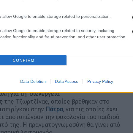
 η Πισπιρίγκου ζητάει νέο γονιδιακό
o allow Google to enable storage related to personalization.
o allow Google to enable storage related to security, including
cation functionality and fraud prevention, and other user protection.
 μείωνε τη δράση της κεταμίνης και ο
ιρίγκου
CONFIRM
γματογνωμοσύνη
Data Deletion
Data Access
Privacy Policy
ολή για τη διενέργεια
ς
της Τζωρτζίνας, οποίες βρέθηκαν στο
ισπιρίγκου στην
Πάτρα
, για τις οποίες έχει
ότι αποτυπώνουν την ψυχολογία του παιδιού
ατό της. Η πραγματογνωμοσύνη θα γίνει από
καστική λειτουργός.