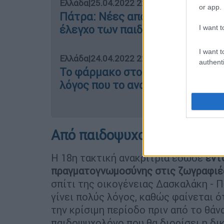
Ελλάδα
|
25.04.2022 22:58
or app.
Πάτρα: Νέες αποκαλύψεις - Γιατί
έλεγχο των παιδιών
I want t
I want t
Ελλάδα
|
24.04.2022 22:45
authenti
Το φάρμακο στο νοσοκομείο που
λόγος που το αναζητούσε η Πισπ
Από παιδοψυχολόγο η πρα
Η 18η τακτική ανακρίτρια έδωσε
εντ
πραγματογνωμοσύνης στις ζωγραφιέ
σπίτι της οικογένειας Δασκαλάκη - Π
γίνει πολύς λόγος, καθώς φαίνεται 
την κρίσιμη περίοδο πριν από το θάν
παιδοψυχολόγο που θα διορίσει η δι