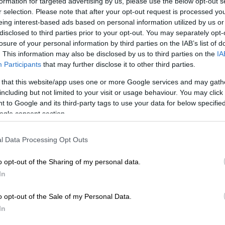
formation for targeted advertising by us, please use the below opt-out s
r selection. Please note that after your opt-out request is processed y
eing interest-based ads based on personal information utilized by us or
disclosed to third parties prior to your opt-out. You may separately opt-
losure of your personal information by third parties on the IAB’s list of
. This information may also be disclosed by us to third parties on the
IA
Participants
that may further disclose it to other third parties.
 that this website/app uses one or more Google services and may gath
including but not limited to your visit or usage behaviour. You may click 
 to Google and its third-party tags to use your data for below specifi
 το ΕΘΝΟΣ στη Google
ogle consent section.
ρευνα για τον
θάνατο
της
9χρονης
l Data Processing Opt Outs
ύ της
Ρούλας Πισπιρίγκου
και του
Μάνου
o opt-out of the Sharing of my personal data.
αυτήν την ώρα την μητέρα της για τον
In
o opt-out of the Sale of my Personal Data.
In