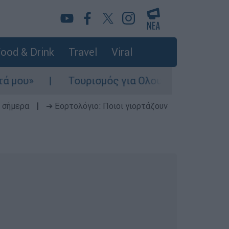
ood & Drink
Travel
Viral
Τουρισμός για Ολους 2026-2027: Τα SOS γ
 σήμερα
|
➔ Εορτολόγιο: Ποιοι γιορτάζουν