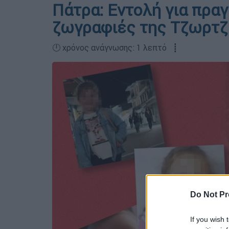
Πάτρα: Εντολή για πρα
ζωγραφιές της Τζωρτζ
🕛 χρόνος ανάγνωσης: 1 λεπτό ┋
Do Not Pr
If you wish 