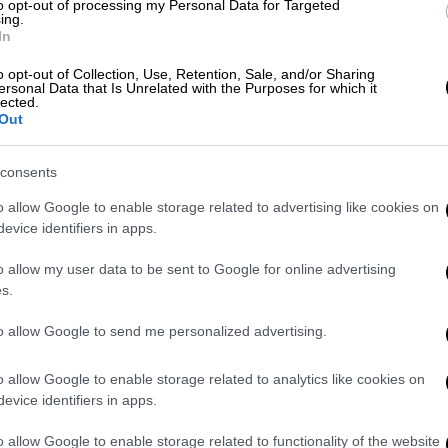
to opt-out of processing my Personal Data for Targeted
ing.
»: Η εκτίμηση – σοκ για τη Ρούλα
In
o opt-out of Collection, Use, Retention, Sale, and/or Sharing
ersonal Data that Is Unrelated with the Purposes for which it
lected.
Out
ποφυλάκισης της Ρούλας Πισπιρίγκου –
 της Τζωρτζίνας
consents
o allow Google to enable storage related to advertising like cookies on
evice identifiers in apps.
 της Τζωρτζίνας – Ποιο άλλο φάρμακο
o allow my user data to be sent to Google for online advertising
 διαδίκτυο
s.
to allow Google to send me personalized advertising.
ακό έλεγχο και επιμένει στην αθωότητά
o allow Google to enable storage related to analytics like cookies on
αν κάνει τεστ πατρότητας»
evice identifiers in apps.
o allow Google to enable storage related to functionality of the website