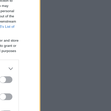
ection to
ou may
 personal
out of the
 downstream
B’s List of
er and store
to grant or
ed purposes