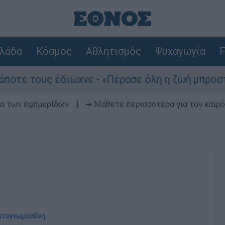
λάδα
Κόσμος
Αθλητισμός
Ψυχαγωγία
F
ους έδιωχνε - «Πέρασε όλη η ζωή μπροστά μου»
δα των εφημερίδων
|
➔ Μάθετε περισσότερα για τον καιρό
ματογνωμοσύνη