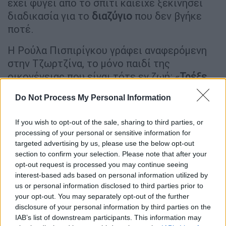
έχει φύγει από το σπίτι καιείχε ξεκινήσει
διαδικασία για το
διαζύγιο
που δεν βγήκε
ποτέ.
Η Ρούλα Πισπιρίγκου γράφει αναφερόμενη
στην Τζωρτζίνα, το μόνο παιδί της
οικογένειας που είναι τότε εν ζωή: «
Τρέξε
εσύ που το έχεις ανάγκη και ήμασταν
Do Not Process My Personal Information
εμπόδια. Εγώ της έχω πει όλη την αλήθεια,
να της πεις και εσύ όμως ότι με είχε κάνει
If you wish to opt-out of the sale, sharing to third parties, or
''τάρανδο'' και τι έκανα εγώ και τι εσύ τώρα
processing of your personal or sensitive information for
που έχασα δύο παιδιά
».
targeted advertising by us, please use the below opt-out
section to confirm your selection. Please note that after your
Ο Μάνος Δασκαλάκης απαντά: «Τρέξε πάλι
opt-out request is processed you may continue seeing
στον Γιαννάκη, αυτή είσαι». Στη συνέχεια ο
interest-based ads based on personal information utilized by
us or personal information disclosed to third parties prior to
Μάνος Δασκαλάκης έγραψε: «Κοίτα μην
your opt-out. You may separately opt-out of the further
αυτοκτονήσεις με κάνα καλώδιο, γελοία…».
disclosure of your personal information by third parties on the
IAB’s list of downstream participants. This information may
Το μήνυμα αυτοκτονίας - Κάθε φορά