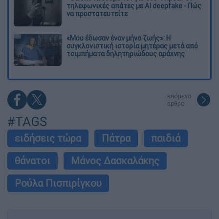
τηλεφωνικές απάτες με AI deepfake - Πώς
να προστατευτείτε
«Μου έδωσαν έναν μήνα ζωής»: Η
συγκλονιστική ιστορία μητέρας μετά από
τσιμπήματα δηλητηριώδους αράχνης
επόμενο
άρθρο
#TAGS
ειδήσεις τώρα
Πάτρα
παιδιά
θάνατοι
Μάνος Δασκαλάκης
Ρούλα Πισπιρίγκου