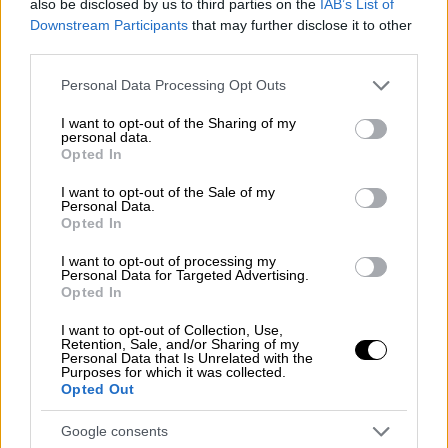
also be disclosed by us to third parties on the
IAB’s List of
που θα χωρίζουμε θα έχουμε μία
Downstream Participants
that may further disclose it to other
third parties.
απώλεια; Γύρνα στο παιδί
Please note that this website/app uses one or more Google
Personal Data Processing Opt Outs
Στις 6 Απριλίου 2021 η Ρούλα Πισπιρίγκου η
services and may gather and store information including but
Ρούλα Πισπιρίγκου έχει στείλει μήνυμα στον
not limited to your visit or usage behaviour. You may click to
I want to opt-out of the Sharing of my
personal data.
Μάνο Δασκαλάκη και του λέει ότι θα βάλει
grant or deny consent to Google and its third-party tags to
Opted In
use your data for below specified purposes in below Google
τέλος στη ζωή της.
consent section.
I want to opt-out of the Sale of my
Personal Data.
Πισπιρίγκου: Να μου προσέχεις το παιδί και
Opted In
να θυμάσαι ότι σε αγαπάω πολύ.
I want to opt-out of processing my
Personal Data for Targeted Advertising.
Δασκαλάκης: Το παιδί που είναι; Αν κάνεις
Opted In
καμία μαλ… θα γίνει της… Τους παίρνω όλους
I want to opt-out of Collection, Use,
τηλέφωνο. Και την Αστυνομία τώρα! … Το
Retention, Sale, and/or Sharing of my
βράδυ θα πάω να πάρω το παιδί από το
Personal Data that Is Unrelated with the
Purposes for which it was collected.
χωριό και μην τολμήσεις να μας
Opted Out
ξαναενοχλήσεις».
Google consents