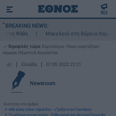
BREAKING NEWS:
η Ψάθα
Μακελειό στη Βόρεια Καρολίνα ύσ
δημοφιλές τώρα:
Εορτολόγιο: Ποιοι γιορτάζουν
σήμερα, Πέμπτη 6 Αυγούστου
┋
Ελλάδα
┋
07.05.2022 22:21
Newsroom
Ενότητες στο άρθρο:
📌 «Με είχες κάνει τάρανδο» - «Τρέξε στον Γιαννάκη»
📌 Το μήνυμα αυτοκτονίας - Κάθε φορά που θα χωρίζουμε θα