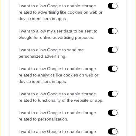
Σε άλλο μήνυμα, ο Μάνος Δασκαλάκης της
I want to allow Google to enable storage
γράφει: «Γύρνα στο παιδί. Χρειάζεται την
related to advertising like cookies on web or
μάνα του. Κάθε φορά που χωρίζουμε θα
device identifiers in apps.
έχουμε μία απώλεια δηλαδή; Σύνελθε».
I want to allow my user data to be sent to
Google for online advertising purposes.
ΔΙΑΒΑΣΤΕ ΕΠΙΣΗΣ
I want to allow Google to send me
personalized advertising.
Ελλάδα
|
06.05.2022 19:15
Λέων για Πάτρα: Να δούμε όλους
I want to allow Google to enable storage
τους τρόπους που βασανίστηκε η
related to analytics like cookies on web or
Τζωρτζίνα
device identifiers in apps.
I want to allow Google to enable storage
Ελλάδα
|
06.05.2022 16:10
related to functionality of the website or app.
Πάτρα: Η... μυστηριώδης κλήση της
I want to allow Google to enable storage
Ρούλας Πισπιρίγκου μία μέρα πριν το
related to personalization.
θάνατο της Ίριδας - Τι υποστηρίζει
I want to allow Google to enable storage