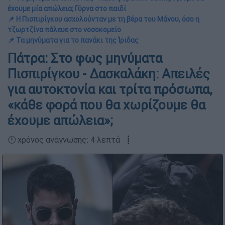
έχουμε μία απώλεια; Γύρνα στο παιδί
📌 Η Πισπιρίγκου ασχολούνταν με τη βέρα του Μάνου, όσο η
τζωρτζίνα πάλευε στο νοσοκομείο
📌 Τα μηνύματα για το πανάκι της Ίριδας
Πάτρα: Στο φως μηνύματα
Πισπιρίγκου - Δασκαλάκη: Απειλές
για αυτοκτονία και τρίτα πρόσωπα,
«κάθε φορά που θα χωρίζουμε θα
έχουμε απώλεια»;
🕛 χρόνος ανάγνωσης: 4 λεπτά ┋