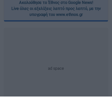
Ακολούθησε το Έθνος στο Google News!
Live όλες οι εξελίξεις λεπτό προς λεπτό, με την
υπογραφή του www.ethnos.gr