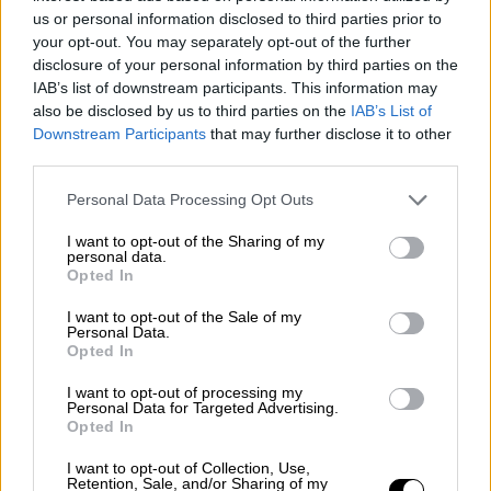
Το χρονικό της τραγωδίας
us or personal information disclosed to third parties prior to
your opt-out. You may separately opt-out of the further
disclosure of your personal information by third parties on the
Ο καθ' ομολογίαν δράστης έμεινε για
επτά
IAB’s list of downstream participants. This information may
ώρες δίπλα στη νεκρή σύζυγό του
και όλες
also be disclosed by us to third parties on the
IAB’s List of
οι
κινήσεις
του καταγράφηκαν από
κάμερα
Downstream Participants
that may further disclose it to other
ασφαλείας
.
third parties.
Please note that this website/app uses one or more Google
Ειδικότερα, επί επτά ολόκληρες ώρες ο
Personal Data Processing Opt Outs
services and may gather and store information including but
δολοφόνος της Αΐντας ήταν κλεισμένος στο
not limited to your visit or usage behaviour. You may click to
I want to opt-out of the Sharing of my
φαρμακείο δίπλα στο άψυχο σώμα της. Δεν
personal data.
grant or deny consent to Google and its third-party tags to
Opted In
έκανε
καμία προσπάθεια
να ειδοποιήσει
use your data for below specified purposes in below Google
consent section.
εξαρχής τις Αρχές, αντίθετα προσπαθούσε
I want to opt-out of the Sale of my
Personal Data.
να παραπλανήσει με μηνύματα που έστελνε
Opted In
από το κινητό της. Όλες οι κινήσεις έχουν
I want to opt-out of processing my
καταγραφεί από την κάμερα ασφαλείας του
Personal Data for Targeted Advertising.
Opted In
φαρμακείου.
I want to opt-out of Collection, Use,
Η κάμερα ασφαλείας καταγράφει το ζευγάρι
Retention, Sale, and/or Sharing of my