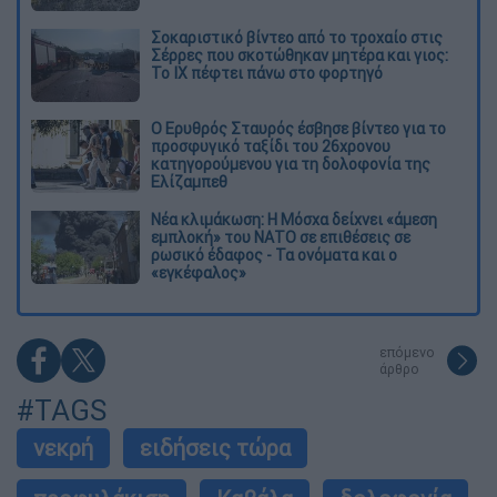
Σοκαριστικό βίντεο από το τροχαίο στις
Σέρρες που σκοτώθηκαν μητέρα και γιος:
Το ΙΧ πέφτει πάνω στο φορτηγό
Ο Ερυθρός Σταυρός έσβησε βίντεο για το
προσφυγικό ταξίδι του 26χρονου
κατηγορούμενου για τη δολοφονία της
Ελίζαμπεθ
Νέα κλιμάκωση: Η Μόσχα δείχνει «άμεση
εμπλοκή» του ΝΑΤΟ σε επιθέσεις σε
ρωσικό έδαφος - Τα ονόματα και ο
«εγκέφαλος»
επόμενο
άρθρο
#TAGS
νεκρή
ειδήσεις τώρα