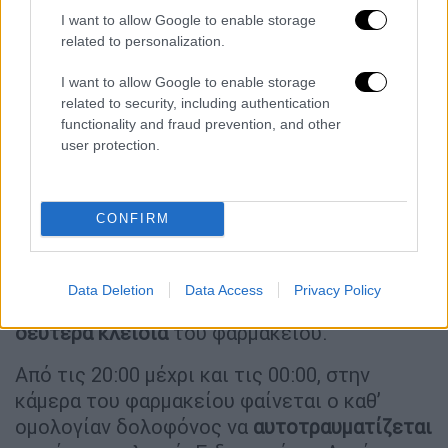
καλά, σύμφωνα με το Star.
I want to allow Google to enable storage
related to personalization.
I want to allow Google to enable storage
related to security, including authentication
functionality and fraud prevention, and other
user protection.
CONFIRM
Data Deletion
Data Access
Privacy Policy
Στις 18:00 ζητά από την υπάλληλο τα
δεύτερα κλειδιά
του φαρμακείου.
Από τις 20:00 μέχρι και τις 00:00, στην
κάμερα του φαρμακείου φαίνεται ο καθ’
ομολογίαν δολοφόνος να
αυτοτραυματίζεται