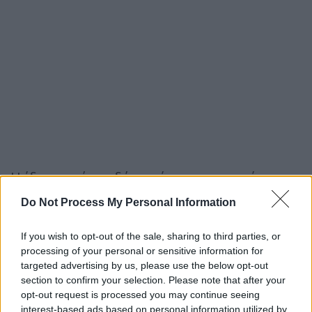
Η ίδια, μετά τις δύο απόπειρες εναντίον της,
δεν τον κατήγγειλε
στην αστυνομία και
Do Not Process My Personal Information
αποφάσισε να απομακρυνθεί.
If you wish to opt-out of the sale, sharing to third parties, or
Το πιο συγκλονιστικό είναι ότι φαίνεται
processing of your personal or sensitive information for
να
επικοινώνησε με την 43χρονη
όταν έμαθε
targeted advertising by us, please use the below opt-out
ότι παντρεύτηκαν με τον 55χρονο και
την
section to confirm your selection. Please note that after your
opt-out request is processed you may continue seeing
προειδοποίησε
για το βίαιο παρελθόν του.
interest-based ads based on personal information utilized by