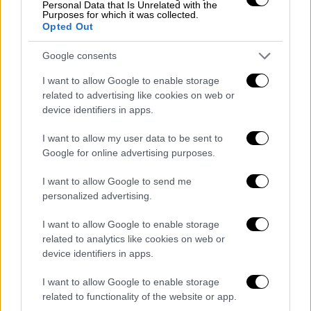
Personal Data that Is Unrelated with the
να μπαίνει στον χώρο στις 16:00 της
Purposes for which it was collected.
περασμένης Πέμπτης. Λίγη ώρα μετά το
Opted Out
ζευγάρι
καυγαδίζει
και η κοπέλα φαίνεται να
Google consents
πηγαίνει στο κουζινάκι του φαρμακείου.
I want to allow Google to enable storage
Η επόμενη σκηνή που καταγράφεται στις
related to advertising like cookies on web or
17:00 είναι ο δράστης να
μεταφέρει νεκρή τη
device identifiers in apps.
γυναίκα
του στο δωματιάκι και να τη βάζει
I want to allow my user data to be sent to
πάνω σε ένα ράντσο. Από τις 17:00 μέχρι και
Google for online advertising purposes.
τις 20:00 ο δράστης δεν κάνει
καμία κίνηση
να ειδοποιήσει τις Αρχές. Επί τρεις ώρες
I want to allow Google to send me
personalized advertising.
κοιτά τη νεκρή γυναίκα
του και δεν δείχνει
σημάδια πανικού.
I want to allow Google to enable storage
related to analytics like cookies on web or
Στις 17:30 το φαρμακείο έπρεπε να ανοίξει
device identifiers in apps.
αλλά τα ρολά παραμένουν κλειστά. Στέλνει
μήνυμα στην υπάλληλο
από το κινητό της
I want to allow Google to enable storage
related to functionality of the website or app.
συζύγου του για να παραπλανήσει ότι είναι