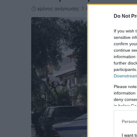
🕛 χρόνος ανάγνωσης: 1 λεπτό ┋
Do Not Pr
If you wish 
sensitive in
confirm you
continue se
information 
further disc
participants
Downstream 
Please note
information 
deny consent
in below Go
Persona
I want t