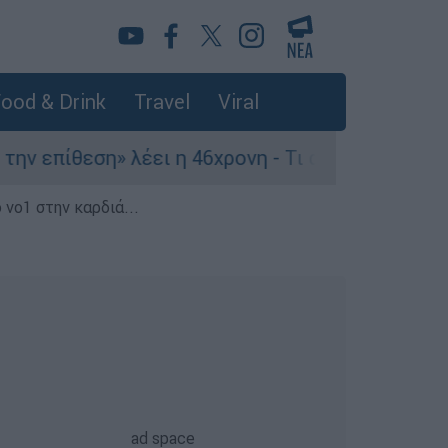
ood & Drink
Travel
Viral
ν επίθεση» λέει η 46χρονη - Τι αποκάλυψε στους
 νο1 στην καρδιά...