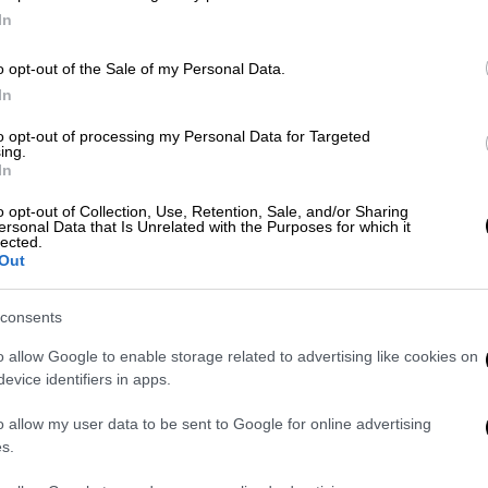
In
o opt-out of the Sale of my Personal Data.
In
to opt-out of processing my Personal Data for Targeted
ing.
 το ΕΘΝΟΣ στη Google
In
o opt-out of Collection, Use, Retention, Sale, and/or Sharing
ersonal Data that Is Unrelated with the Purposes for which it
ο
τα ξημερώματα του Σαββάτου και πιο
lected.
θύμα 40χρονο πατέρα δύο παιδιών. Όπως
Out
ύτης, γνωρίζονταν
προσωπικά
, αφού και οι
ωριό.
consents
o allow Google to enable storage related to advertising like cookies on
στις 03:30 τα ξημερώματα του
Σαββάτου
, ο
evice identifiers in apps.
χρονο
στο
στήθος
με μαχα
ί
ρι με
ηροφορίες να αναφέρουν ότι αφορμή για το
o allow my user data to be sent to Google for online advertising
πό την
πλευρά
του
δράστη
θεωρώντας
ότι
s.