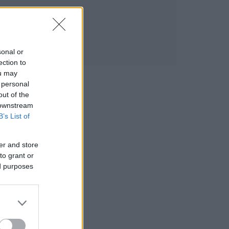
sonal or
ection to
ou may
 personal
out of the
 downstream
B’s List of
er and store
to grant or
ed purposes