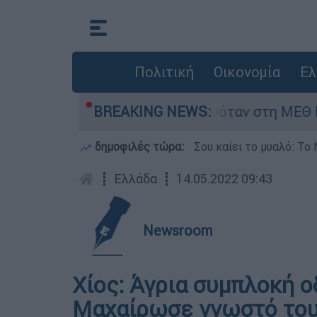
Πολιτική
Οικονομία
Ελ
ε βρέφος 8 ημερών - Νοσηλευόταν στη ΜΕΘ Νεο
BREAKING NEWS:
δημοφιλές τώρα:
Σου καίει το μυαλό: Το 
┋
Ελλάδα
┋
14.05.2022 09:43
Newsroom
Χίος: Άγρια συμπλοκή ο
Μαχαίρωσε γνωστό του