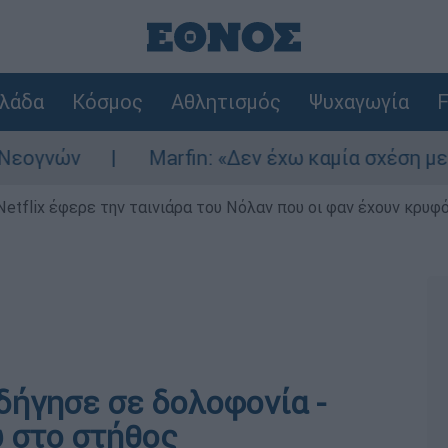
λάδα
Κόσμος
Αθλητισμός
Ψυχαγωγία
F
γνών
Marfin: «Δεν έχω καμία σχέση με τη
Netflix έφερε την ταινιάρα του Νόλαν που οι φαν έχουν κρυφό
δήγησε σε δολοφονία -
 στο στήθος