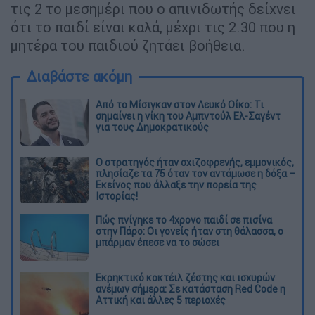
τις 2 το μεσημέρι που ο απινιδωτής δείχνει
ότι το παιδί είναι καλά, μέχρι τις 2.30 που η
μητέρα του παιδιού ζητάει βοήθεια.
Διαβάστε ακόμη
Από το Μίσιγκαν στον Λευκό Οίκο: Τι
σημαίνει η νίκη του Αμπντούλ Ελ-Σαγέντ
για τους Δημοκρατικούς
O στρατηγός ήταν σχιζοφρενής, εμμονικός,
πλησίαζε τα 75 όταν τον αντάμωσε η δόξα –
Εκείνος που άλλαξε την πορεία της
Ιστορίας!
Πώς πνίγηκε το 4χρονο παιδί σε πισίνα
στην Πάρο: Οι γονείς ήταν στη θάλασσα, ο
μπάρμαν έπεσε να το σώσει
Εκρηκτικό κοκτέιλ ζέστης και ισχυρών
ανέμων σήμερα: Σε κατάσταση Red Code η
Αττική και άλλες 5 περιοχές