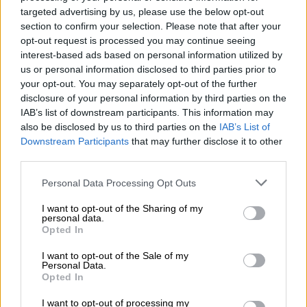
των εμπλεκομένων στην υπόθεση - Οι
targeted advertising by us, please use the below opt-out
section to confirm your selection. Please note that after your
αντιφάσεις της Ρούλας Πισπιρίγκου,
opt-out request is processed you may continue seeing
της οικογένειας και του Μάνου
interest-based ads based on personal information utilized by
Δασκαλάκη
us or personal information disclosed to third parties prior to
your opt-out. You may separately opt-out of the further
disclosure of your personal information by third parties on the
Ελλάδα
|
11.05.2022 20:51
IAB’s list of downstream participants. This information may
Γιατρός είχε προειδοποιήσει τον
also be disclosed by us to third parties on the
IAB’s List of
Μάνο Δασκαλάκη για την Ρούλα
Downstream Participants
that may further disclose it to other
third parties.
Πισπιρίγκου – «Χρειάζεται βοήθεια»
Please note that this website/app uses one or more Google
Personal Data Processing Opt Outs
services and may gather and store information including but
Ελλάδα
|
11.05.2022 13:43
not limited to your visit or usage behaviour. You may click to
I want to opt-out of the Sharing of my
Πάτρα: Πληροφορίες για πέντε
personal data.
grant or deny consent to Google and its third-party tags to
Opted In
βίντεο με τη μικρή Τζωρτζίνα «να
use your data for below specified purposes in below Google
consent section.
υποφέρει» - Γιατροί μιλούν για
I want to opt-out of the Sale of my
Personal Data.
«χαρακτηριστική αδιαφορία» της
Opted In
Ρούλας Πισπιρίγκου
I want to opt-out of processing my