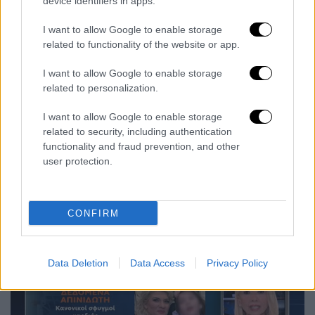
device identifiers in apps.
φωτογραφία- της
καρδιάς της Τζωρτζίνας
και του τρόπου που λειτουργούσε. Με βάση
I want to allow Google to enable storage
related to functionality of the website or app.
τον απινιδωτή
, τα αποτελέσματα
που
έστειλε η κατηγορούμενη μητέρα, εκείνη την
I want to allow Google to enable storage
ώρα,
δείχνουν ότι η Τζωρτζίνα είναι καλά
,
related to personalization.
δεν υπάρχει κανένα απολύτως πρόβλημα ενώ
I want to allow Google to enable storage
η καρδιά του λειτουργεί με
κανονικούς
related to security, including authentication
σφυγμούς.
Αμέσως μετά, και συγκεκριμένα
functionality and fraud prevention, and other
στις
2.30 το μεσημέρι, η Πισπιρίγκου βγαίνει
user protection.
από το δωμάτιο
του παιδιού και
ζητά
βοήθεια
από το νοσηλευτικό προσωπικό
γιατί το παιδί παθαίνει την κρίση που τελικά
CONFIRM
καταλήγει και στον θάνατο.
Data Deletion
Data Access
Privacy Policy