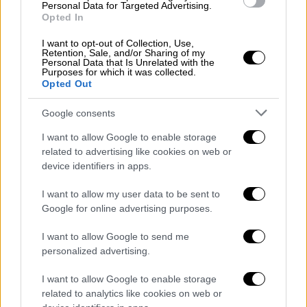
Personal Data for Targeted Advertising.
Opted In
Ελλάδα
|
10.05.2022 15:52
Εξώδικο από Πισπιρίγκου σε
I want to opt-out of Collection, Use,
Retention, Sale, and/or Sharing of my
Δασκαλάκη: Τον κατηγορεί ότι
Personal Data that Is Unrelated with the
Purposes for which it was collected.
αμελεί τα μνήματα και δίνει
Opted Out
συνομιλίες σε δημοσιογράφους
Google consents
I want to allow Google to enable storage
related to advertising like cookies on web or
Δύο σημαντικές καταγραφές στα
device identifiers in apps.
χέρια των αρχών
I want to allow my user data to be sent to
Google for online advertising purposes.
Η
πρώτη καταγραφή
σημειώνεται τη μοιραία
μέρα, όταν
το παιδί έφυγε από τη ζωή,
και
I want to allow Google to send me
συγκεκριμένα στις 2 η ώρα το μεσημέρι όπου
personalized advertising.
η
Ρούλα Πισπιρίγκου
στέλνει στην
τεχνική
I want to allow Google to enable storage
εταιρεία
η οποία ήταν υπεύθυνη για τον
related to analytics like cookies on web or
βηματοδότη τα
δεδομένα
-την τεχνική