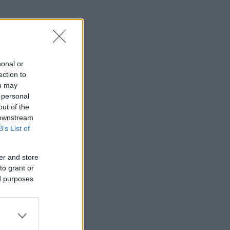
sonal or
ection to
ou may
 personal
out of the
 downstream
B’s List of
er and store
to grant or
ed purposes