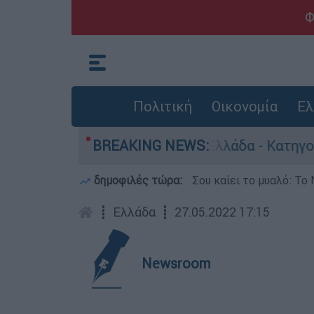
Φ
Πολιτική
Οικονομία
Ελ
 ανθρωποκτονίες στην Ελλάδα - Κατηγορείται κ
BREAKING NEWS:
δημοφιλές τώρα:
Σου καίει το μυαλό: Το 
┋
Ελλάδα
┋
27.05.2022 17:15
Newsroom