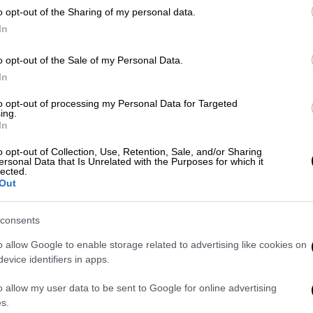
οδηγώντας σε εφησυχασμό άλλες ομάδες
o opt-out of the Sharing of my personal data.
κίνδυνος για τη
διασπορά λοιμωδών
In
 μπορεί να προσβάλει οποιοδήποτε άτομο
συγκεκριμένες ομάδες πληθυσμού, τονίζει ο
o opt-out of the Sale of my Personal Data.
In
to opt-out of processing my Personal Data for Targeted
ing.
In
o opt-out of Collection, Use, Retention, Sale, and/or Sharing
ιαγωνστικό τεστ - Τι αποκάλυψε
ersonal Data that Is Unrelated with the Purposes for which it
lected.
Out
consents
με περισσότερα κρούσματα, λέει ο
o allow Google to enable storage related to advertising like cookies on
evice identifiers in apps.
o allow my user data to be sent to Google for online advertising
s.