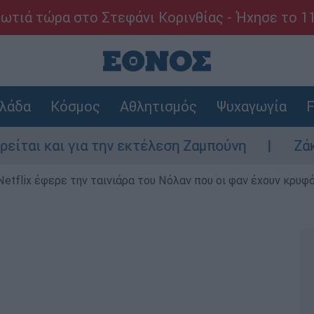
ωτιά τώρα στο Στεφάνι Κορινθίας - Ήχησε το 1
λάδα
Κόσμος
Αθλητισμός
Ψυχαγωγία
F
αι για την εκτέλεση Ζαμπούνη
Ζάκυνθος: 
Netflix έφερε την ταινιάρα του Νόλαν που οι φαν έχουν κρυφό