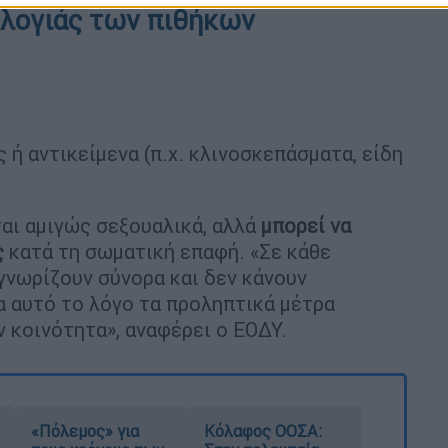
υλογιάς των πιθήκων
ή αντικείμενα (π.χ. κλινοσκεπάσματα, είδη
αι αμιγώς σεξουαλικά, αλλά
μπορεί να
ς
κατά τη σωματική επαφή. «Σε κάθε
γνωρίζουν σύνορα και δεν κάνουν
α αυτό το λόγο τα προληπτικά μέτρα
ν κοινότητα», αναφέρει ο ΕΟΔΥ.
«Πόλεμος» για
Κόλαφος ΟΟΣΑ: