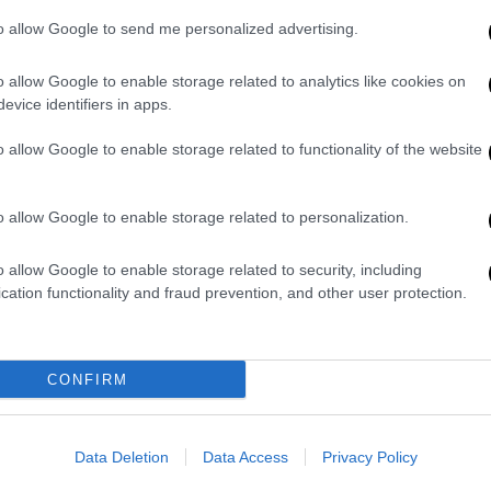
κων: Υπάρχουν εμβόλια και φάρμακα,
to allow Google to send me personalized advertising.
o allow Google to enable storage related to analytics like cookies on
evice identifiers in apps.
ει κρούσμα στην Ελλάδα» είπε ο
o allow Google to enable storage related to functionality of the website
ικού εμβολιασμού
o allow Google to enable storage related to personalization.
την ευλογιά των πιθήκων: Μέτρα και
o allow Google to enable storage related to security, including
πει να εμβολιαστούν
cation functionality and fraud prevention, and other user protection.
ρέπει να κάνουν το εμβόλιο - Τι
CONFIRM
σμών
Data Deletion
Data Access
Privacy Policy