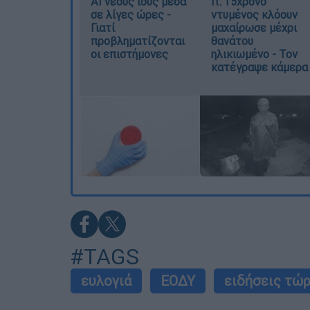
AI νέους ιούς μέσα
It: 15χρονο
σε λίγες ώρες -
ντυμένος κλόουν
Γιατί
μαχαίρωσε μέχρι
προβληματίζονται
θανάτου
οι επιστήμονες
ηλικιωμένο - Τον
κατέγραψε κάμερα
#TAGS
ευλογιά
ΕΟΔΥ
ειδήσεις τώ