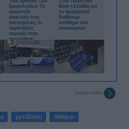
τους χρόνους των
Στην τελευταία
δρομολογίων: Τα
θέση η Ελλάδα για
σωματεία
το πραγματικό
απαντούν στις
διαθέσιμο
καταγγελίες, οι
εισόδημα των
παρατάξεις
νοικοκυριών
περνούν στην
αντεπίθεση
επόμενο άρθρο
ρα
μετάδοση
πίθηκοι