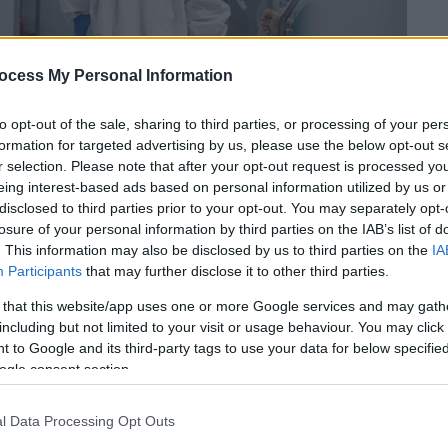
ocess My Personal Information
to opt-out of the sale, sharing to third parties, or processing of your per
formation for targeted advertising by us, please use the below opt-out s
r selection. Please note that after your opt-out request is processed y
eing interest-based ads based on personal information utilized by us or
disclosed to third parties prior to your opt-out. You may separately opt-
losure of your personal information by third parties on the IAB’s list of
ιθήκων/EUROKINISSI/ΓΙΩΡΓΟΣ ΚΟΝΤΑΡΙΝΗΣ
. This information may also be disclosed by us to third parties on the
IA
Participants
that may further disclose it to other third parties.
 that this website/app uses one or more Google services and may gath
 το ΕΘΝΟΣ στη Google
including but not limited to your visit or usage behaviour. You may click 
 to Google and its third-party tags to use your data for below specifi
 εξελίσσεται γύρω από την
ευλογιά
των
ogle consent section.
πισημάνει, ότι ο στιγματισμός
πολιτών ή
α υγεία,
αλλά αντίθετα στιγματίζει
l Data Processing Opt Outs