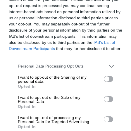
αποκαταστήσουμε τη νομιμότητα.
opt-out request is processed you may continue seeing
Διερωτώμεθα ποια ενημέρωση θα διδόταν
interest-based ads based on personal information utilized by
στους ενόρκους που θα κληρώνονταν ως
us or personal information disclosed to third parties prior to
μέλη της σύνθεσης, για την απουσία τη δική
your opt-out. You may separately opt-out of the further
disclosure of your personal information by third parties on the
μας και της οικογένειας του Αλέξανδρου.
IAB’s list of downstream participants. This information may
Δεν εμφανισθήκαμε γιατί δεν
also be disclosed by us to third parties on the
IAB’s List of
ενδιαφερόμαστε; Δεν εμφανισθήκαμε γιατί
Downstream Participants
that may further disclose it to other
δεν δικαιούμαστε; Τι συνθήκη θα
third parties.
διαμορφωνόταν στην αίθουσα του
Please note that this website/app uses one or more Google
Personal Data Processing Opt Outs
Δικαστηρίου, με την παρουσία μόνον του
services and may gather and store information including but
κατηγορουμένου και χωρίς την παρουσία
not limited to your visit or usage behaviour. You may click to
I want to opt-out of the Sharing of my
personal data.
grant or deny consent to Google and its third-party tags to
μαρτύρων αλλά και των συγγενών, μητέρας
Opted In
use your data for below specified purposes in below Google
και αδελφής του δολοφονημένου
consent section.
I want to opt-out of the Sale of my
Αλέξανδρου;» και τονίζει πως «προφανώς
Personal Data.
Opted In
ανάλογη συνθήκη με εκείνη που
διαμορφώθηκε προ ετών με την ερήμην μας
I want to opt-out of processing my
Personal Data for Targeted Advertising.
και ερήμην της οικογένειας του Αλέξανδρου,
Opted In