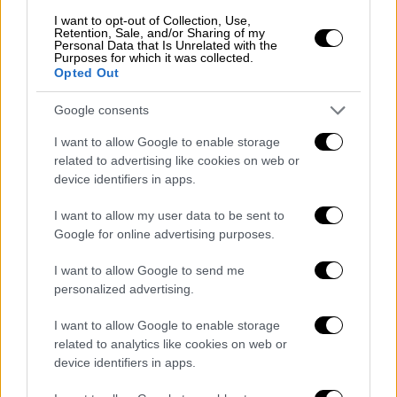
εν κρυπτώ, συνεδρίαση με την οποία
I want to opt-out of Collection, Use,
αποφυλακίσθηκε ο ενεχόμενος στην
Retention, Sale, and/or Sharing of my
δολοφονία και αθωωθείς με την αναιρεθείσα
Personal Data that Is Unrelated with the
Purposes for which it was collected.
απόφαση Βασίλειος Σαραλιώτης».
Opted Out
Ολόκληρη η ανακοίνωσή της:
Google consents
I want to allow Google to enable storage
related to advertising like cookies on web or
device identifiers in apps.
I want to allow my user data to be sent to
Google for online advertising purposes.
I want to allow Google to send me
personalized advertising.
I want to allow Google to enable storage
related to analytics like cookies on web or
device identifiers in apps.