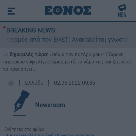
BREAKING NEWS:
μός από τον ΕΦΕΤ: Ανακαλείται γνωστή μαρμελά
δημοφιλές τώρα:
«Θέλω τον πατέρα μου»: 27χρονη
παρέσυρε νύφη λίγες ώρες μετά το γάμο της και ζητούσε
να πάει σπίτι...
┋
Ελλάδα
┋
02.06.2022 09:35
Newsroom
Ενότητες στο άρθρο:
📌 Η καταγγελία της Ζωής Κωνσταντοπούλου