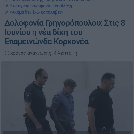
📌 Η στυγερή δολοφονία του Αλέξη
📌 «Ακόμα δεν έχω καταλάβει»
Δολοφονία Γρηγορόπουλου: Στις 8
Ιουνίου η νέα δίκη του
Επαμεινώνδα Κορκονέα
🕛 χρόνος ανάγνωσης: 4 λεπτά ┋