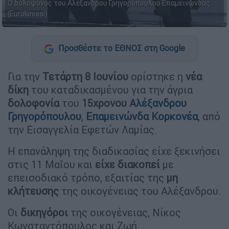
Ο δολοφόνος του Αλέξανδρου Γρηγορόπουλου Επαμεινώνδας
(Eurokinissi)
Προσθέστε το ΕΘΝΟΣ στη Google
Για την
Τετάρτη 8 Ιουνίου
ορίστηκε η
νέα
δίκη
του καταδικασμένου για την άγρια
δολοφονία
του
15χρονου
Αλέξανδρου
Γρηγορόπουλου
,
Επαμεινώνδα Κορκονέα
, από
την Εισαγγελία Εφετών Λαμίας.
Η επανάληψη της διαδικασίας είχε ξεκινήσει
στις 11 Μαΐου και
είχε διακοπεί
με
επεισοδιακό τρόπο, εξαιτίας της
μη
κλήτευσης
της οικογένειας του Αλέξανδρου.
Οι
δικηγόροι
της οικογένειας, Νίκος
Κωνσταντόπουλος και Ζωή