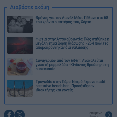
Διαβάστε ακόμη
Θρήνος για τον Λιονέλ Μέσι: Πέθανε στα 68
του χρόνια ο πατέρας του, Χόρχε
Φωτιά στην Αττικοβοιωτία: Πώς στήθηκε η
μεγάλη επιχείρηση διάσωσης - 254 πολίτες
απομακρύνθηκαν διά θαλάσσης
Συναγερμός από τον ΕΦΕΤ: Ανακαλείται
γνωστή μαρμελάδα - Κίνδυνος θραύσης στη
συσκευασία
Τραγωδία στην Πάρο: Νεκρό 4χρονο παιδί
σε πισίνα beach bar - Προσήχθησαν
ιδιοκτήτης και γονείς
επόμενο
άρθρο