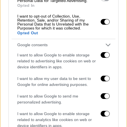
Personal Data for Targeted Advertising.
Opted In
I want to opt-out of Collection, Use,
Retention, Sale, and/or Sharing of my
Personal Data that Is Unrelated with the
Purposes for which it was collected.
Opted Out
Google consents
I want to allow Google to enable storage
related to advertising like cookies on web or
device identifiers in apps.
I want to allow my user data to be sent to
Το δυστύχημα οφείλεται
σε απώλεια
Google for online advertising purposes.
ελέγχου του οχήματος από τον οδηγό
. Ήταν
η άτυχη στιγμή,
ούτε κόντρες, ούτε αλκοόλ,
I want to allow Google to send me
ούτε ναρκωτικά.
Ήταν η
κακιά
στιγμή
, για
personalized advertising.
κάποιον λόγο του έφυγε το όχημα.
I want to allow Google to enable storage
Προσπάθησε να κάνει ανάποδο τιμόνι,
related to analytics like cookies on web or
πάτησε ενστικτωδώς το φρένο, με
device identifiers in apps.