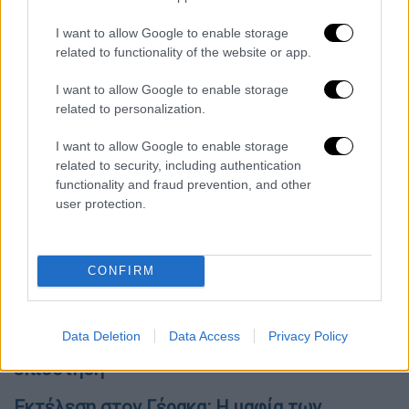
αποτέλεσμα να κάνει μια στροφή 180 μοιρών
I want to allow Google to enable storage
και να καρφωθεί στην κολώνα. Δεν ισχύει
related to functionality of the website or app.
ότι έκανε κόντρες, ήταν ξεκάθαρος ο
πραγματογνώμονας» ανέφερε
I want to allow Google to enable storage
δημοσιογράφος της εκπομπής.
related to personalization.
Όλες οι ειδήσεις
I want to allow Google to enable storage
related to security, including authentication
Το τραβάει στα άκρα ο Ερντογάν - Φέρνει
functionality and fraud prevention, and other
user protection.
στη Σύνοδο του ΝΑΤΟ την
«αποστρατικοποίηση των ελληνικών
νησιών»
CONFIRM
Ακρίβεια: «Κλείδωσαν» τα μέτρα της
κυβέρνησης για Fuel Pass στα καύσιμα -
Data Deletion
Data Access
Privacy Policy
Περισσότεροι δικαιούχοι και μεγαλύτερη
επιδότηση
Εκτέλεση στον Γέρακα: Η μαφία των