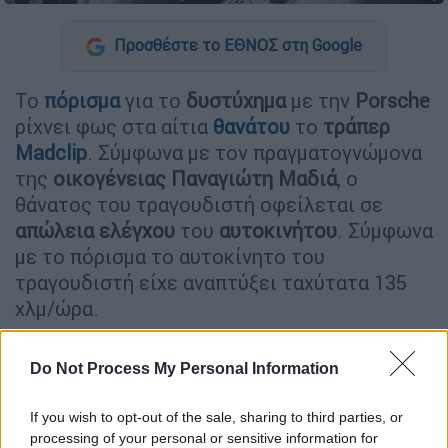
Προσθέστε το ΕΘΝΟΣ στη Google
Το
πόρισμα
για το
δυστύχημα
με την
Porsche
ρίχνει φως στα αίτια
θανάτου
το
τράπερ
Madclip
. Σύμφωνα με τον πραγματογνώμονα
της
οικογένειας
Παναγιώτη
Μαδιά
, ο
θάνατος του τραγουδιστή οφείλεται σε
απώλεια
ελέγχου
του
αυτοκινήτου
. Σύμφωνα
με το πόρισμα το αυτοκίνητο του
τραγουδιστή είχε αναπτύξει ταχύτατα 135
χλμ/ώρα.
«Είναι πολλές οι εικασίες και οι υποθέσεις
Do Not Process My Personal Information
που υπάρχουν. Για
1.000 λόγους
μπορεί να
φύγει
ένα
αυτοκίνητο
στην
ευθεία
».
If you wish to opt-out of the sale, sharing to third parties, or
Σύμφωνα με τον κ.
Μαδιά
, αυτό που έκανε
processing of your personal or sensitive information for