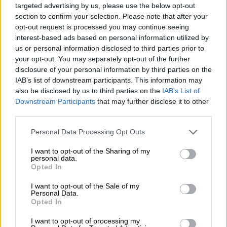
εντύπωση από την αρχή της υπόθεσης ήταν
targeted advertising by us, please use the below opt-out
το γεγονός ότι το σπορ αυτοκίνητο πήρε
section to confirm your selection. Please note that after your
opt-out request is processed you may continue seeing
κανονικά την στροφή και έχασε τον έλεγχο
interest-based ads based on personal information utilized by
στη συνέχεια ενώ είχε μπει στην ευθεία.
us or personal information disclosed to third parties prior to
Έτσι κατέληξε στο δέντρο.
your opt-out. You may separately opt-out of the further
disclosure of your personal information by third parties on the
«Το αυτοκίνητο διέγραψε όλο το
IAB’s list of downstream participants. This information may
καμπυλόγραμμο
τόξο της δεξιάς στροφής
also be disclosed by us to third parties on the
IAB’s List of
Downstream Participants
that may further disclose it to other
και έφυγε στην ευθεία. Αυτό μας
third parties.
προβλημάτισε από την αρχή, μήπως κάποιο
όχημα είχε μπει μπροστά του, κάποιο ζώο,
Please note that this website/app uses one or more Google
Personal Data Processing Opt Outs
services and may gather and store information including but
κάποιος άνθρωπος». Όπως επισήμανε ο κ.
not limited to your visit or usage behaviour. You may click to
I want to opt-out of the Sharing of my
Μαδιάς, ο δρόμος
δεν ήταν ολισθηρός
personal data.
grant or deny consent to Google and its third-party tags to
Opted In
καθώς
δεν υπήρχαν νερά πουθενά
στο
use your data for below specified purposes in below Google
σημείο, ενώ και τα λάστιχα του αυτοκινήτου,
consent section.
I want to opt-out of the Sale of my
Personal Data.
παρότι αγωνιστικά,
ήταν σε καλή κατάσταση
Opted In
και ασφαλή για οδήγηση και σε κοινούς
δρόμους.
I want to opt-out of processing my