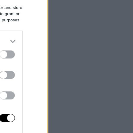
er and store
to grant or
ed purposes