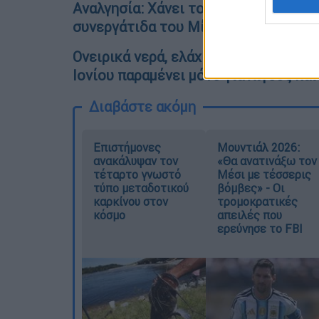
Αναλγησία: Χάνει το σπίτι της για χ
συνεργάτιδα του Μίκη Θεοδωράκη
Ονειρικά νερά, ελάχιστος κόσμος: Το
Ιονίου παραμένει μόνο για λίγους κα
Διαβάστε ακόμη
Επιστήμονες
Μουντιάλ 2026:
ανακάλυψαν τον
«Θα ανατινάξω τον
τέταρτο γνωστό
Μέσι με τέσσερις
τύπο μεταδοτικού
βόμβες» - Οι
καρκίνου στον
τρομοκρατικές
κόσμο
απειλές που
ερεύνησε το FBI