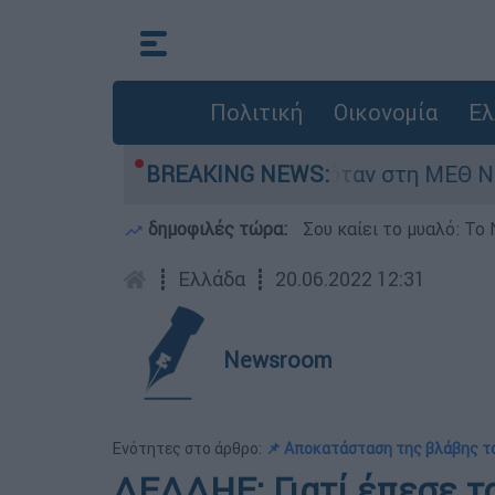
Πολιτική
Οικονομία
Ελ
ρέφος 8 ημερών - Νοσηλευόταν στη ΜΕΘ Νεογνώ
BREAKING NEWS:
δημοφιλές τώρα:
Σου καίει το μυαλό: Το 
┋
Ελλάδα
┋
20.06.2022 12:31
Newsroom
Ενότητες στο άρθρο:
📌 Αποκατάσταση της βλάβης τ
ΔΕΔΔΗΕ: Γιατί έπεσε τ