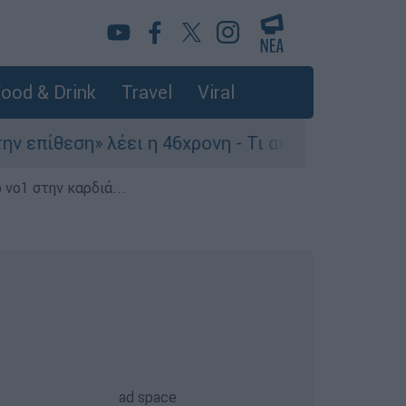
ood & Drink
Travel
Viral
ίθεση» λέει η 46χρονη - Τι αποκάλυψε στους ασ
 νο1 στην καρδιά...