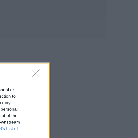
sonal or
ection to
ou may
 personal
out of the
 downstream
B’s List of