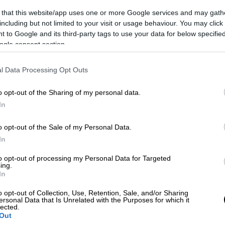
 that this website/app uses one or more Google services and may gath
including but not limited to your visit or usage behaviour. You may click 
 to Google and its third-party tags to use your data for below specifi
ogle consent section.
l Data Processing Opt Outs
o opt-out of the Sharing of my personal data.
 το ΕΘΝΟΣ στη Google
In
πηρέασε πολλές περιοχές των
Νοτίων
o opt-out of the Sale of my Personal Data.
0 Ιουνίου. Η βλάβη ξεκίνησε από τη
Νέα
In
ι το
ρεύμα
σε όλες τις περιοχές που
to opt-out of processing my Personal Data for Targeted
 το Φάληρο.
ing.
In
ΗΕ ανέφεραν ότι
η βλάβη προκλήθηκε από
o opt-out of Collection, Use, Retention, Sale, and/or Sharing
Αλίμου, οι οποίες και δεν ήταν στην ευθύνη
ersonal Data that Is Unrelated with the Purposes for which it
lected.
σμα πολλές γραμμές στη μέση τάση να
Out