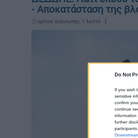
- Αποκατάσταση της βλ
🕛 χρόνος ανάγνωσης: 1 λεπτό ┋
Do Not Pr
If you wish 
sensitive in
confirm you
continue se
information 
further disc
participants
Downstream 