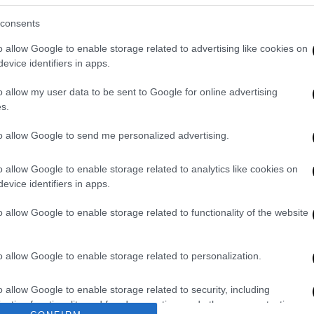
consents
το μεσημέρι της Δευτέρας
o allow Google to enable storage related to advertising like cookies on
διακή αποκατάσταση της βλάβης σε κάποιες
evice identifiers in apps.
λθε και στα τελευταία σημεία που είχαν
o allow my user data to be sent to Google for online advertising
την Ηλιούπολη, τον Άγιο Δημήτριο, τη
s.
ς, γύρω στις 12.
to allow Google to send me personalized advertising.
o allow Google to enable storage related to analytics like cookies on
 710 ευρώ θα λάβουν οι δικαιούχοι -
evice identifiers in apps.
o allow Google to enable storage related to functionality of the website
ύλιο - Επιταγή ακρίβειας σε ευάλωτους και
o allow Google to enable storage related to personalization.
έστης προ των πυλών - Θα ξεπεράσει τους
o allow Google to enable storage related to security, including
cation functionality and fraud prevention, and other user protection.