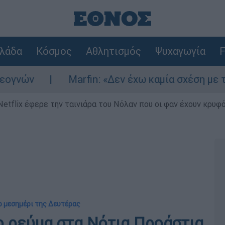
λάδα
Κόσμος
Αθλητισμός
Ψυχαγωγία
F
ν
Marfin: «Δεν έχω καμία σχέση με την επ
Netflix έφερε την ταινιάρα του Νόλαν που οι φαν έχουν κρυφό
ο μεσημέρι της Δευτέρας
ο ρεύμα στα Νότια Προάστια