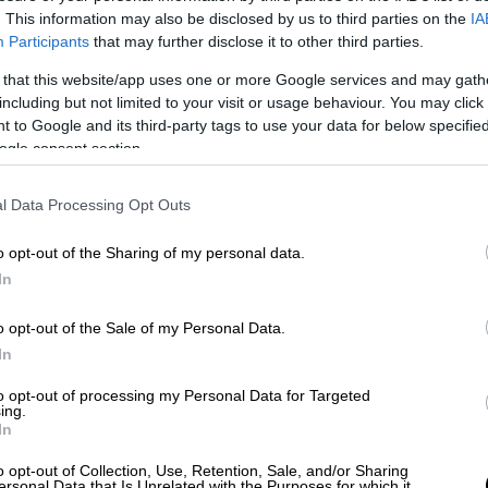
 διάσταση και ο
53χρονος δράστης
είχε
. This information may also be disclosed by us to third parties on the
IA
Participants
that may further disclose it to other third parties.
 that this website/app uses one or more Google services and may gath
ο
δράστης
είχε επιστρέψει στο
διαμέρισμα
including but not limited to your visit or usage behaviour. You may click 
 ήθελε να τα ξαναβρούν και το ζευγάρι να
 to Google and its third-party tags to use your data for below specifi
αιρία
στον
γάμο
τους.
ogle consent section.
τόνος γύρισε στο σπίτι μετά από έξοδό
l Data Processing Opt Outs
ευγάρι. Ο δράστης άρπαξε ένα
έρα
του
παιδιού
του με
πολλαπλές
o opt-out of the Sharing of my personal data.
In
o opt-out of the Sale of my Personal Data.
In
to opt-out of processing my Personal Data for Targeted
ing.
In
o opt-out of Collection, Use, Retention, Sale, and/or Sharing
ersonal Data that Is Unrelated with the Purposes for which it