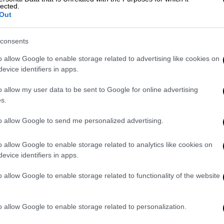
lected.
Out
video
consents
o allow Google to enable storage related to advertising like cookies on
evice identifiers in apps.
o allow my user data to be sent to Google for online advertising
s.
to allow Google to send me personalized advertising.
παιδί τους που έλειπε από το σπίτι για να
o allow Google to enable storage related to analytics like cookies on
και να τερματίσει την κλήση. Ο 24χρονος
evice identifiers in apps.
το σπίτι για να βρει το 43χρονο θύμα μέσα
o allow Google to enable storage related to functionality of the website
 με ένα ριχτάρι. Άμεσα ειδοποίησε τις
ο σπίτι διαπιστώθηκε ότι η γυναίκα ήταν
ει στην Ασφάλεια.
o allow Google to enable storage related to personalization.