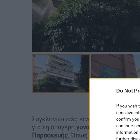
Do Not Pr
Προσθέστε
If you wish 
sensitive in
Συγκλονιστικές είναι οι
πληροφορίε
confirm you
για τη στυγερή
γυναικοκτονία
που έλ
continue se
information 
Παρασκευής
. Όπως μετέδωσε στο
O
further disc