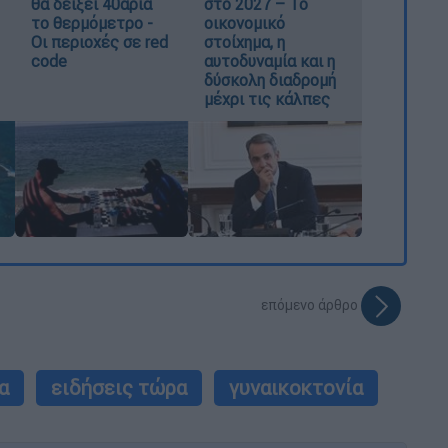
θα δείξει 40αρια
στο 2027 – Το
το θερμόμετρο -
οικονομικό
Οι περιοχές σε red
στοίχημα, η
code
αυτοδυναμία και η
δύσκολη διαδρομή
μέχρι τις κάλπες
επόμενο άρθρο
α
ειδήσεις τώρα
γυναικοκτονία