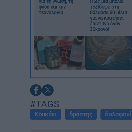
για τη γνώση, τη
Πώς μια μπάλα
φύση και την
ταξίδεψε στη
τεχνολογία
θάλασσα 80 μίλια
για να κρατήσει
ζωντανό έναν
30χρονο!
#TAGS
Κουκάκι
δράστης
δολοφονί