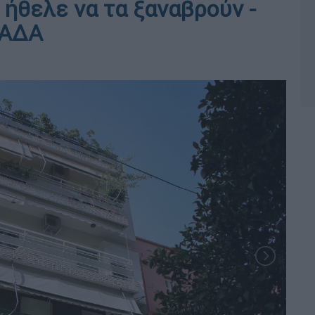
 ήθελε να τα ξαναβρούν -
ΓΑΔΑ