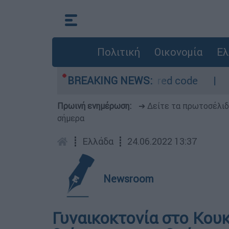
Πολιτική
Οικονομία
Ελ
ρο - Οι περιοχές σε red code
BREAKING NEWS:
Πέθανε σε η
Πρωινή ενημέρωση:
➔ Δείτε τα πρωτοσέλι
σήμερα
┋
Ελλάδα
┋
24.06.2022 13:37
Newsroom
Γυναικοκτονία στο Κουκ