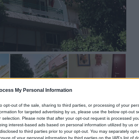
ocess My Personal Information
 το ΕΘΝΟΣ στη Google
to opt-out of the sale, sharing to third parties, or processing of your per
formation for targeted advertising by us, please use the below opt-out s
ς
που έρχονται στο φως της δημοσιότητας
r selection. Please note that after your opt-out request is processed y
αβε χώρα στο
Κουκάκι
τα ξημερώματα της
eing interest-based ads based on personal information utilized by us or
disclosed to third parties prior to your opt-out. You may separately opt-
PEN
ο
Γιώργος
Κρατημένος
, το
ζευγάρι
το
losure of your personal information by third parties on the IAB’s list of