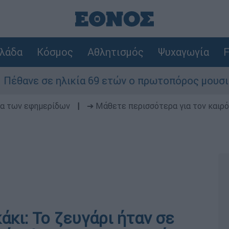
λάδα
Κόσμος
Αθλητισμός
Ψυχαγωγία
F
λικία 69 ετών ο πρωτοπόρος μουσικός παραγωγός
δα των εφημερίδων
|
➔ Μάθετε περισσότερα για τον καιρό
άκι: Το ζευγάρι ήταν σε