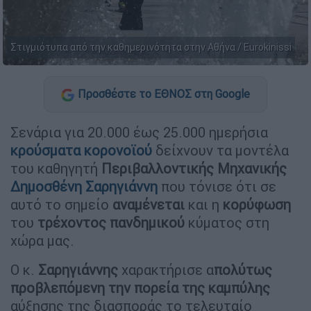
Στιγμιότυπα από την καθημερινότητα στην Αθήνα / Eurokinissi
Προσθέστε το ΕΘΝΟΣ στη Google
Σενάρια για 20.000 έως 25.000 ημερήσια
κρούσματα
κορoνοϊού
δείχνουν τα μοντέλα
του καθηγητή
Περιβαλλοντικής
Μηχανικής
Δημοσθένη Σαρηγιάννη
που τόνισε ότι σε
αυτό το σημείο
αναμένεται
και η
κορύφωση
του
τρέχοντος
πανδημικού
κύματος στη
χώρα μας.
Ο κ.
Σαρηγιάννης
χαρακτήρισε α
πολύτως
προβλεπόμενη την πορεία της καμπύλης
αύξησης της διασποράς το τελευταίο