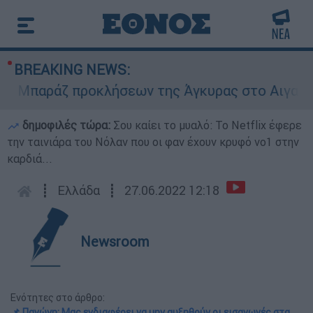
BREAKING NEWS:
Μπαράζ προκλήσεων της Άγκυρας στο Αιγαίο: Εικ
δημοφιλές τώρα:
Σου καίει το μυαλό: Το Netflix έφερε
την ταινιάρα του Νόλαν που οι φαν έχουν κρυφό νο1 στην
καρδιά...
┋
Ελλάδα
┋
27.06.2022 12:18
Newsroom
Ενότητες στο άρθρο:
📌 Παγώνη: Μας ενδιαφέρει να μην αυξηθούν οι εισαγωγές στα