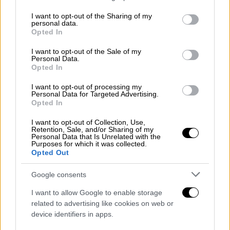
services and may gather and store information including but
not limited to your visit or usage behaviour. You may click to
I want to opt-out of the Sharing of my
personal data.
grant or deny consent to Google and its third-party tags to
Opted In
use your data for below specified purposes in below Google
Παγώνη: Μας ενδιαφέρει να μην
consent section.
I want to opt-out of the Sale of my
αυξηθούν οι εισαγωγές στα
Personal Data.
Opted In
νοσοκομεία
I want to opt-out of processing my
Personal Data for Targeted Advertising.
«Εξάρσεις και υφέσεις του κορονοϊού θα
Opted In
υπάρξουν, τις περιμέναμε. Αυτό που δεν
I want to opt-out of Collection, Use,
θέλουμε είναι η αύξηση των εισαγωγών στα
Retention, Sale, and/or Sharing of my
Personal Data that Is Unrelated with the
νοσοκομεία, όπου προς το παρόν υπάρχει
Purposes for which it was collected.
Opted Out
μεν αύξηση, αλλά δεν υπάρχει πίεση»,
ανέφερε στον ΣΚΑΪ, η πρόεδρος της Ένωσης
Google consents
Ιατρών Νοσοκομείων Αθήνας και Πειραιά
I want to allow Google to enable storage
(ΕΙΝΑΠ),
Ματίνα Παγώνη
.
related to advertising like cookies on web or
device identifiers in apps.
Η κ. Παγώνη πρόσθεσε ότι αυτό που μας