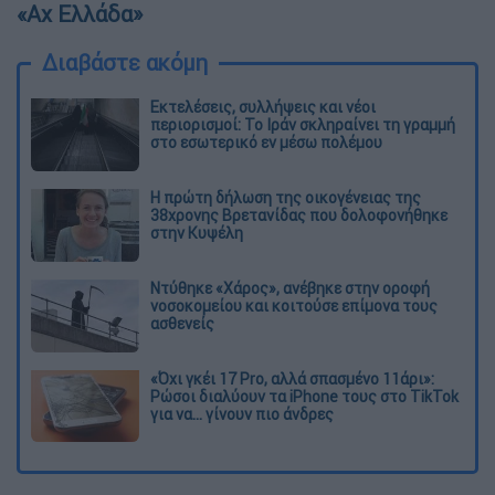
«Αχ Ελλάδα»
Διαβάστε ακόμη
Εκτελέσεις, συλλήψεις και νέοι
περιορισμοί: Το Ιράν σκληραίνει τη γραμμή
στο εσωτερικό εν μέσω πολέμου
Η πρώτη δήλωση της οικογένειας της
38χρονης Βρετανίδας που δολοφονήθηκε
στην Κυψέλη
Ντύθηκε «Χάρος», ανέβηκε στην οροφή
νοσοκομείου και κοιτούσε επίμονα τους
ασθενείς
«Όχι γκέι 17 Pro, αλλά σπασμένο 11άρι»:
Ρώσοι διαλύουν τα iPhone τους στο TikTok
για να... γίνουν πιο άνδρες