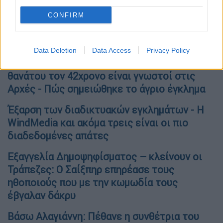
αναμνηστική και για αυτούς δεν συντρέχει
CONFIRM
λόγος να την κάνουν.
Όλες οι ειδήσεις
Data Deletion
Data Access
Privacy Policy
Ραφήνα: Οι πέντε που ξυλοκόπησαν μέχρι
θανάτου τον 42χρονο είναι γνωστοί στις
Αρχές - Πώς σημειώθηκε το άγριο έγκλημα
Έξαρση των διαδικτυακών εγκλημάτων - Η
WindMedia και ακόμα τρεις είναι οι πιο
διαδεδομένες απάτες
Εξαγγελία Δημοψηφίσματος – κλείνουν οι
Τράπεζες: Ο Σαίξπηρ επηρέασε τους
ηθοποιούς που με την κωμωδία τους
έβγαλαν δάκρυ
Βάσω Αλαγιάννη: Πέθανε η συνθέτρια του