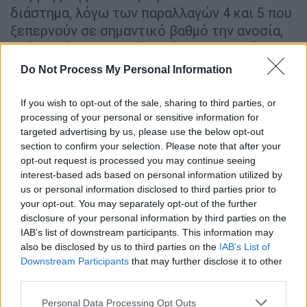
διάστημα, λόγω των παραλλαγών 4 και 5 που
ξεπερνούν σε σημαντικό βαθμό την ανοσία,
ενώ παράλληλα τα μέτρα έχουν χαλαρώσει
και υπάρχουν τουριστικές ροές προς τη
Do Not Process My Personal Information
χώρα μας.
If you wish to opt-out of the sale, sharing to third parties, or
Επίσης, μιλώντας στον
ΣΚΑΪ
συνέστησε
processing of your personal or sensitive information for
χρήση μάσκας και πρότεινε να
υπάρξει
ένα
targeted advertising by us, please use the below opt-out
επίπεδο
υποχρεωτικότητας
σε χώρους με
section to confirm your selection. Please note that after your
opt-out request is processed you may continue seeing
μεγάλη επαφή με το κοινό.
interest-based ads based on personal information utilized by
us or personal information disclosed to third parties prior to
your opt-out. You may separately opt-out of the further
disclosure of your personal information by third parties on the
IAB’s list of downstream participants. This information may
also be disclosed by us to third parties on the
IAB’s List of
Downstream Participants
that may further disclose it to other
third parties.
Please note that this website/app uses one or more Google
Personal Data Processing Opt Outs