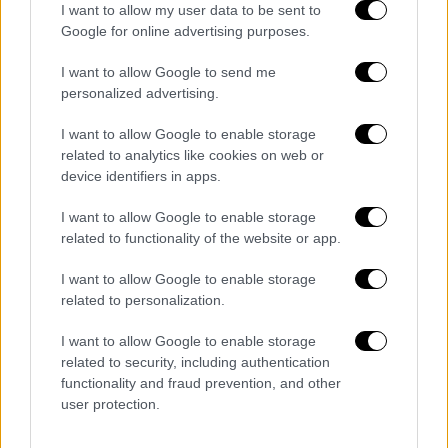
σώζει αυτή τη στιγμή είναι ότι υπάρχει ένα
I want to allow my user data to be sent to
μεγάλο ποσοστό εμβολιασμένων καθώς
Google for online advertising purposes.
επίσης η ύπαρξη των αντιικών και των
I want to allow Google to send me
πρωτοκόλλων που έχουμε στη διάθεσή μας.
personalized advertising.
Σχετικά με τα εμβόλια, προέτρεψε τους άνω
I want to allow Google to enable storage
των 60 ετών να κάνουν τη 2η αναμνηστική
related to analytics like cookies on web or
δόση, επισημαίνοντας ότι - μέχρι στιγμής-
device identifiers in apps.
μόνο το 17% εξ αυτών, έχουν σπεύσει να την
I want to allow Google to enable storage
κάνουν.
related to functionality of the website or app.
Για τους 30- 59 ετών, που δεν έχουν
I want to allow Google to enable storage
προβλήματα υγείας, ανέφερε ότι δεν
related to personalization.
υπάρχουν επιστημονικά τεκμηριωμένα
στοιχεία για να πάνε να εμβολιαστούν.
I want to allow Google to enable storage
related to security, including authentication
Διευκρίνισε ότι όσοι έχουν κάνει την τρίτη
functionality and fraud prevention, and other
user protection.
δόση και έχουν νοσήσει είναι σαν να έχουν
κάνει την τέταρτη, δηλαδή τη δεύτερη