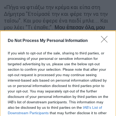
«Πήγα να φτιάξω την κρέμα και είπα στη
Δήμητρα "Eτοίμασέ την και φέρε την να την
ταΐσω". Και μου έφερε ένα παιδί μπλε... Και
μου λέει "Tι έπαθε;".
Μου έπεσαν όλα, μου
κόπηκαν τα πόδια και ήταν εκεί και με
κοίταγε. Τα ματάκια της μισάνοιχτα και
Do Not Process My Personal Information
έκανε έναν ήχο με το στόμα της, σαν να
If you wish to opt-out of the sale, sharing to third parties, or
ξεφυσούσε
», φέρεται να είπε η
Ρούλα
processing of your personal or sensitive information for
Πισπιρίγκου
.
targeted advertising by us, please use the below opt-out
section to confirm your selection. Please note that after your
Υπενθυμίζεται ότι η Δήμητρα Πισπιρίγκου
opt-out request is processed you may continue seeing
στην κατάθεσή της ισχυρίστηκε ότι το παιδί
interest-based ads based on personal information utilized by
δεν ανάσαινε όταν το βρήκε στην κούνια τη
us or personal information disclosed to third parties prior to
μοιραία ημέρα. Ωστόσο, η προφυλακισμένη
your opt-out. You may separately opt-out of the further
disclosure of your personal information by third parties on the
μητέρα έδωσε μία άλλη εικόνα, συζητώντας
IAB’s list of downstream participants. This information may
με την κλινική ψυχολόγο.
also be disclosed by us to third parties on the
IAB’s List of
Downstream Participants
that may further disclose it to other