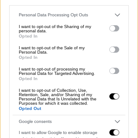
Οι δύο εισαγγελείς περιμένουν τώρα τις
third parties.
γραπτές της εξηγήσεις για τις δολοφονίες
Please note that this website/app uses one or more Google
Personal Data Processing Opt Outs
και των δύο κοριτσιών. Αυτές ετοιμάζει
services and may gather and store information including but
μέσα στη φυλακή η
Ρούλα Πισπιρίγκου
με
not limited to your visit or usage behaviour. You may click to
I want to opt-out of the Sharing of my
personal data.
την ιδιότητα της μοναδικής ύποπτης για την
grant or deny consent to Google and its third-party tags to
Opted In
υπόθεση.
use your data for below specified purposes in below Google
consent section.
I want to opt-out of the Sale of my
Ρούλα Πισπιρίγκου: «Σκεφτόμουν ότι
Personal Data.
Opted In
ο Μάνος είναι αναίσθητος»
I want to opt-out of processing my
Personal Data for Targeted Advertising.
Για τον θάνατο της Μαλένας, η
Ρουλα
Opted In
Πισπιρίγκου
ισχυρίστηκε στην κλινική
I want to opt-out of Collection, Use,
ψυχολόγο ότι πέθανε από την
Retention, Sale, and/or Sharing of my
χημειοθεραπεία ή κάποιο φάρμακο που της
Personal Data that Is Unrelated with the
Purposes for which it was collected.
είχαν δώσει στο νοσοκομείο και ότι είχαν
Opted Out
κάνει μήνυση για τον θάνατο τής.
Google consents
Επίσης, φέρεται να σχολίασε τη στάση του
I want to allow Google to enable storage
Μάνου Δασκαλάκη
, όταν πέθανε το παιδί.