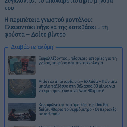
Συγκλονίζει το αποχαιρετιστήριο μήνυμά
του
Η περιπέτεια γνωστού μοντέλου:
Ελεφαντάκι πήγε να της κατεβάσει… τη
φούστα – Δείτε βίντεο
Διαβάστε ακόμη
Ξεφυλλίζοντας... τέσσερις ιστορίες για τη
γνώση, τη φύση και την τεχνολογία
Απίστευτη ιστορία στην Ελλάδα – Πώς μια
μπάλα ταξίδεψε στη θάλασσα 80 μίλια για
να κρατήσει ζωντανό έναν 30χρονο!
Κορυφώνεται το κύμα ζέστης: Πού θα
δείξει 40αρια το θερμόμετρο - Οι περιοχές
σε red code