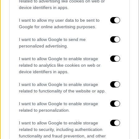
related to advertising like cookies on web or
Όπως είπε, ο σύζυγός της στεναχωρέθηκε
device identifiers in apps.
την ημέρα της κηδείας και μετά ήταν σαν να
I want to allow my user data to be sent to
μην είχε συμβεί τίποτα:
Google for online advertising purposes.
«Δε στεναχωριόταν, δεν έκλαιγε, δεν την
I want to allow Google to send me
ανέφερε, δεν ήταν θλιμμένος... Σκεφτόμουν
personalized advertising.
ότι ήταν αναίσθητος, με θύμωνε και του το
I want to allow Google to enable storage
έλεγα άπειρες φορές αυτό και εκείνος μου
related to analytics like cookies on web or
απαντούσε ότι το διαχειρίζεται ο καθένας
device identifiers in apps.
με τον δικό του τρόπο. Κοιτούσα να το
σεβαστώ αυτό. Ο Μάνος θεωρούσε ότι
I want to allow Google to enable storage
related to functionality of the website or app.
επειδή είχε μείνει η Τζωρτζίνα πίσω έπρεπε
να μείνει δυνατός για εκείνη...», φέρεται να
I want to allow Google to enable storage
είπε στην
ψυχολόγο
.
related to personalization.
Η κλινική ψυχολόγος μετά τις συνεδρίες
I want to allow Google to enable storage
που είχε με τη
Ρουλα Πισπιρίγκου
στη
related to security, including authentication
functionality and fraud prevention, and other
φυλακή στο πλαίσιο της έρευνας για τη