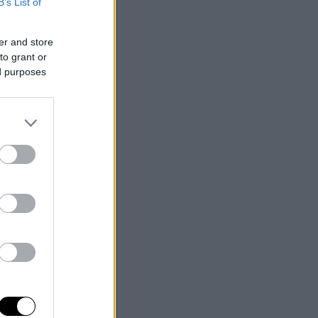
B’s List of
er and store
to grant or
ed purposes