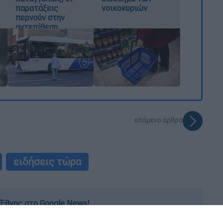
παρατάξεις
νοικοκυριών
περνούν στην
αντεπίθεση
επόμενο άρθρο
ειδήσεις τώρα
Έθνος στο Google News!
 λεπτό, με την υπογραφή του www.ethnos.gr