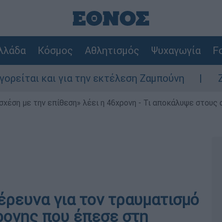
λλάδα
Κόσμος
Αθλητισμός
Ψυχαγωγία
Fo
ι και για την εκτέλεση Ζαμπούνη
Ζάκυνθο
 σχέση με την επίθεση» λέει η 46χρονη - Τι αποκάλυψε στους
έρευνα για τον τραυματισμό
χρονης που έπεσε στη