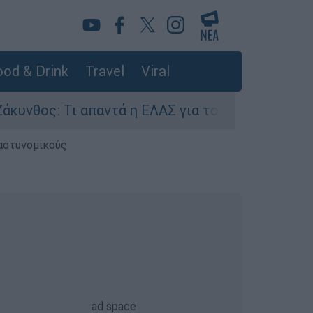
od & Drink
Travel
Viral
ς: Τι απαντά η ΕΛΑΣ για τους 8 βιασμούς τουρι
 αστυνομικούς