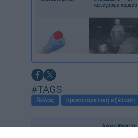
κατέγραψε κάμερα
#TAGS
Βόλος
προκαταρκτική εξέταση
Ακολούθησε το 
Live όλες οι εξελίξεις λεπτό προς