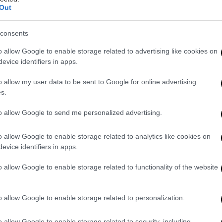
Out
ησε σοβαρά στο κεφάλι με τους
συγγενείς
τη ηλεκτροπληξία
.
consents
η στιγμή για ηλεκτροπληξία ενώ οι
γιατροί
o allow Google to enable storage related to advertising like cookies on
Ιανουαρίου του 2022 όταν το κορίτσι έπεσε
evice identifiers in apps.
 αισθήσεις της, ενώ οι συγγενείς δεν
αιδί στο Νοσοκομείο οι ίδιοι.
o allow my user data to be sent to Google for online advertising
s.
 γιατρούς ότι το παιδί έπαθε
to allow Google to send me personalized advertising.
 που ήταν αναμμένος την ώρα που έκανε
ι χτύπησε στο κεφάλι. Η 14χρονη σύμφωνα με
o allow Google to enable storage related to analytics like cookies on
ωπο και στον λαιμό, οι οποίες είναι ακόμα
evice identifiers in apps.
o allow Google to enable storage related to functionality of the website
ιατί η κυβέρνηση ανεβάζει τους τόνους και
o allow Google to enable storage related to personalization.
o allow Google to enable storage related to security, including