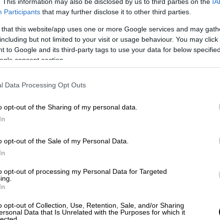
. This information may also be disclosed by us to third parties on the
IA
Participants
that may further disclose it to other third parties.
 that this website/app uses one or more Google services and may gath
including but not limited to your visit or usage behaviour. You may click 
 to Google and its third-party tags to use your data for below specifi
ogle consent section.
l Data Processing Opt Outs
 το ΕΘΝΟΣ στη Google
o opt-out of the Sharing of my personal data.
In
α που έμεινε σε
κώμα έξι μήνες
, μετά τον
ιού της τον περασμένο Ιανουάριο στο
o opt-out of the Sale of my Personal Data.
In
ισαγγελία του Βόλου διέταξε
to opt-out of processing my Personal Data for Targeted
υματισμού της 14χρονης και θα κληθούν να
ing.
In
ης και οι γιατροί.
o opt-out of Collection, Use, Retention, Sale, and/or Sharing
ersonal Data that Is Unrelated with the Purposes for which it
 τραυματίστηκε στο μπάνιο του σπιτιού της
lected.