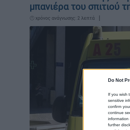
μπανιέρα του σπιτιού τ
🕛 χρόνος ανάγνωσης: 2 λεπτά ┋
Do Not Pr
If you wish 
sensitive in
confirm you
continue se
information 
further disc