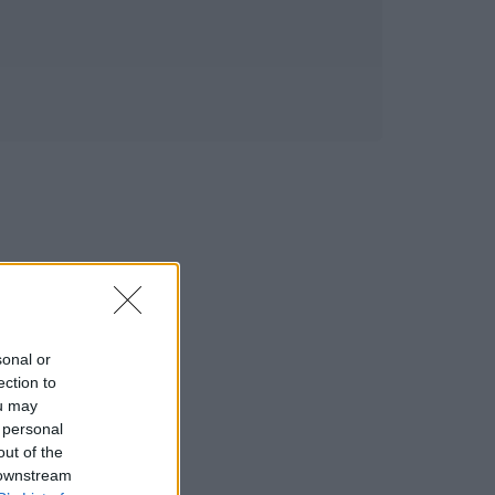
sonal or
ection to
ou may
 personal
out of the
 downstream