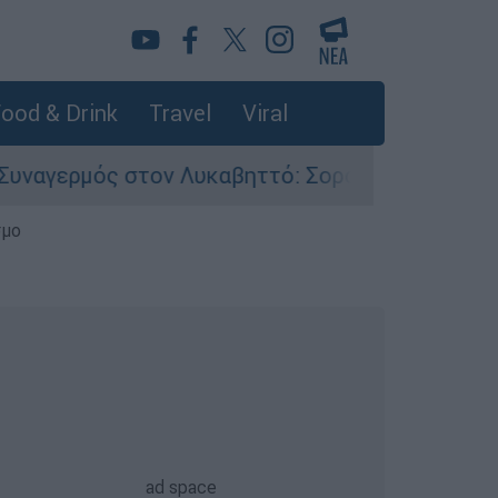
ood & Drink
Travel
Viral
τον Λυκαβηττό: Σορός σε προχωρημένη σήψη εν
σμο