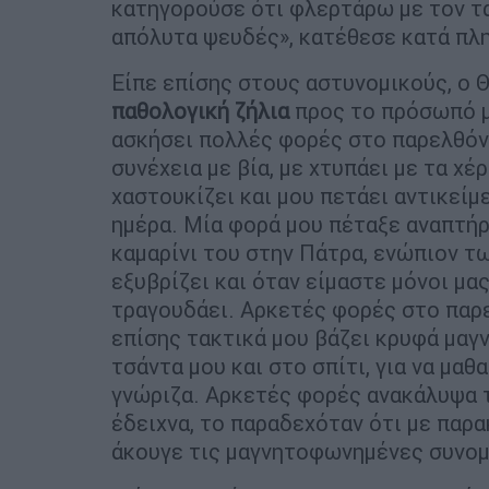
κατηγορούσε ότι φλερτάρω με τον ταξ
απόλυτα ψευδές», κατέθεσε κατά πλ
Είπε επίσης στους αστυνομικούς, ο 
παθολογική ζήλια
προς το πρόσωπό μο
ασκήσει πολλές φορές στο παρελθόν 
συνέχεια με βία, με χτυπάει με τα χέ
χαστουκίζει και μου πετάει αντικεί
ημέρα. Μία φορά μου πέταξε αναπτήρ
καμαρίνι του στην Πάτρα, ενώπιον τ
εξυβρίζει και όταν είμαστε μόνοι μα
τραγουδάει. Αρκετές φορές στο παρε
επίσης τακτικά μου βάζει κρυφά μαγ
τσάντα μου και στο σπίτι, για να μαθ
γνώριζα. Αρκετές φορές ανακάλυψα τ
έδειχνα, το παραδεχόταν ότι με παρ
άκουγε τις μαγνητοφωνημένες συνομι