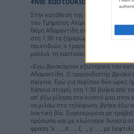
«Με χαστούκισε, με κλώτση
authenti
Στην κατάθεσή της στους αστυνομικο
του Τμήματος Αλίμου η Βαρβάρα Κίρκ
Θέμη Αδαμαντίδη στη Γλυφάδα εδώ κα
στη 1:30 τα ξημερώματα της 30ης Ιου
παιχνιδιών, ο τραγουδιστής της επιτ
μαλλιά, τη χαστούκισε και την απείλ
«Εγώ βρισκόμουν εξωτερικά του κατ
Αδαμαντίδη. Ο τραγουδιστής βρισκότ
παίγνια. Εγώ για περίπου δύο ώρες ή
Κάποια στιγμή, στη 1:30 βγήκα από 
απ' έξω μίλησα στο κινητό μου στην 
να μιλάω στο τηλέφωνο, βγήκε έξω α
λεκτική βία. Συγκεκριμένα με τράβηξ
πρόσωπο και με κλώτσησε δυνατά στ
φράση "κ...., π...., ξ..., γ....., με ξ