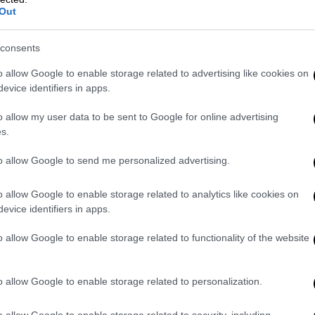
 του Αδαμαντίδη
Out
υ τραγουδιστή, Αλέξης Κούγιας, ο οποίος
consents
αμαντίδη μαζί με τον δικηγόρο της έχουν
 κατάθεσης της». Επίσης, είπε πως το
o allow Google to enable storage related to advertising like cookies on
evice identifiers in apps.
ό τις ώρες που ο Θέμης Αδαμαντίδης
ιχνίδια είναι καταλυτικό για αυτό και
o allow my user data to be sent to Google for online advertising
 συντρόφου του τραγουδιστή, για ψευδής
s.
to allow Google to send me personalized advertising.
ίδης αλλά και πολλοί αστέρες του
 κυρίων και κύριων, οι οποίοι “πουλώντας”
o allow Google to enable storage related to analytics like cookies on
evice identifiers in apps.
λέπουν είναι να κερδίσουν χρήματα»,
ιας ανέφερε πως η σύντροφος του
o allow Google to enable storage related to functionality of the website
ε στο σπίτι του τραγουδιστή και του
 η σχέση τους. «Έχει ασκηθεί εναντίον της
o allow Google to enable storage related to personalization.
o allow Google to enable storage related to security, including