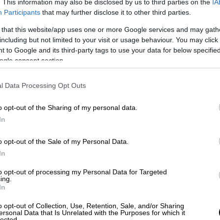
. This information may also be disclosed by us to third parties on the
IA
Participants
that may further disclose it to other third parties.
ώτη φορά σε επαφή και ξέρω ότι υπάρχει
 that this website/app uses one or more Google services and may gath
χει συμβεί. Σε τέτοιες περιπτώσεις λέμε
including but not limited to your visit or usage behaviour. You may click 
 to Google and its third-party tags to use your data for below specifi
βίασαν, δήθεν την χτύπησαν δήθεν το ένα ή
ogle consent section.
α στιγμή περνάμε τα όρια», είπε ο κ. Λύτρας
τικά βίας στο παρελθόν, δεν είναι το
l Data Processing Opt Outs
ιχεία και γι’ αυτά. Έχω φωτογραφία της
η. Προς το παρόν δεν έχει εξεταστεί από
o opt-out of the Sharing of my personal data.
In
πούμε σε μία λογική ότι μία γυναίκα
o opt-out of the Sale of my Personal Data.
ατήγγειλε; Για ποιόν λόγο να το κάνει; Έχει
In
ύει τί συνέβη. Η μήνυση είναι ψευδέστατη,
to opt-out of processing my Personal Data for Targeted
οτέ χρήματα η κυρία του Θέμη Αδαμαντιδη.
ing.
In
 για να αποφύγει το αυτόφωρο, δεν την έχει
o opt-out of Collection, Use, Retention, Sale, and/or Sharing
ersonal Data that Is Unrelated with the Purposes for which it
lected.