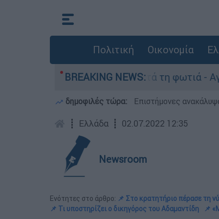
Πολιτική
Οικονομία
Ελ
ο Πόρτο Γερμανό μετά τη φωτιά - Αγώνας για απ
BREAKING NEWS:
δημοφιλές τώρα:
Επιστήμονες ανακάλυψα
┋
Ελλάδα
┋
02.07.2022 12:35
Newsroom
Ενότητες στο άρθρο:
📌 Στο κρατητήριο πέρασε τη ν
📌 Τι υποστηρίζει ο δικηγόρος του Αδαμαντίδη
📌 «