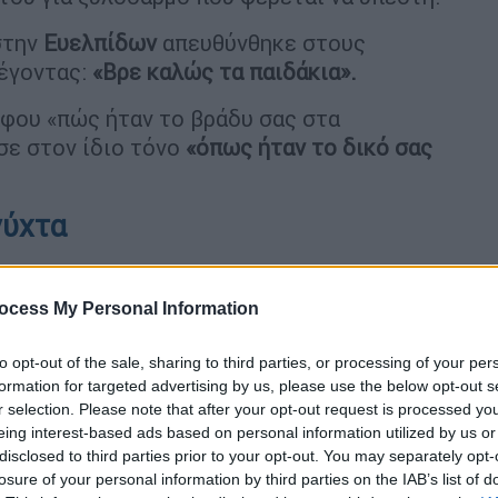
στην
Ευελπίδων
απευθύνθηκε στους
έγοντας:
«Βρε καλώς τα παιδάκια».
φου «πώς ήταν το βράδυ σας στα
σε στον ίδιο τόνο
«όπως ήταν το δικό σας
νύχτα
 ο τραγουδιστής, Θέμης Αδαμαντίδης, μετά
ια
ενδοοικογενειακή βία
. Η
Βαρβάρα Κίρκη
,
ocess My Personal Information
τής
την τράβηξε από τα μαλλιά, την χτύπησε
κηγόρος της κ. Κίρκη, ο κ.
Απόστολος
to opt-out of the sale, sharing to third parties, or processing of your per
formation for targeted advertising by us, please use the below opt-out s
πρώτη φορά που η πελάτισσά του δέχτηκε
r selection. Please note that after your opt-out request is processed y
 δικηγόρος του τραγουδιστή,
Αλέξης
eing interest-based ads based on personal information utilized by us or
ει πέσει θύμα».
disclosed to third parties prior to your opt-out. You may separately opt-
losure of your personal information by third parties on the IAB’s list of