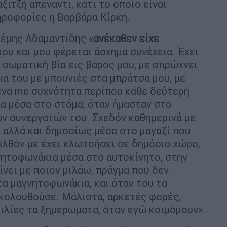
ιτζή απέναντι, κάτι το οποίο είναι
ηροφορίες η Βαρβάρα Κίρκη.
Θέμης Αδαμαντίδης «
ανέκαθεν είχε
υ και μου φέρεται άσχημα συνέχεια. Έχει
σωματική βία εις βάρος μου, με σπρώχνει
ρια του με μπουνιές στα μπράτσα μου, με
μενα mε συχνότητα περίπου κάθε δεύτερη
α μέσα στο στόμα, όταν ήμασταν στο
ων συνεργατών του. Σχεδόν καθημερινά με
ς αλλά και δημοσίως μέσα στο μαγαζί που
λθόν με έχει κλωτσήσει σε δημόσιο χώρο,
νητοφωνάκια μέσα στο αυτοκίνητο, στην
αίνει με ποιον μιλάω, πράγμα που δεν
α μαγνητοφωνάκια, και όταν του τα
ακολουθούσε. Μάλιστα, αρκετές φορές,
λίες τα ξημερώματα, όταν εγώ κοιμόμουν».