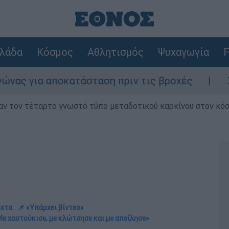
λάδα
Κόσμος
Αθλητισμός
Ψυχαγωγία
F
οκατάσταση πριν τις βροχές
Συναγερμός σ
ν τον τέταρτο γνωστό τύπο μεταδοτικού καρκίνου στον κό
ύχτα
📌 «Υπάρχει βίντεο»
Με χαστούκισε, με κλώτσησε και με απείλησε»