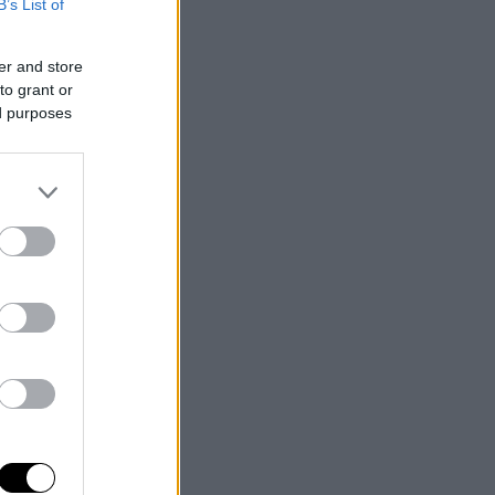
B’s List of
er and store
to grant or
ed purposes