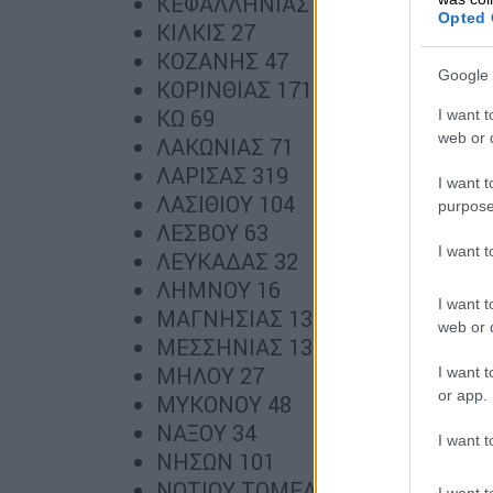
ΚΕΦΑΛΛΗΝΙΑΣ 54
Opted 
ΚΙΛΚΙΣ 27
ΚΟΖΑΝΗΣ 47
Google 
ΚΟΡΙΝΘΙΑΣ 171
ΚΩ 69
I want t
web or d
ΛΑΚΩΝΙΑΣ 71
ΛΑΡΙΣΑΣ 319
I want t
ΛΑΣΙΘΙΟΥ 104
purpose
ΛΕΣΒΟΥ 63
I want 
ΛΕΥΚΑΔΑΣ 32
ΛΗΜΝΟΥ 16
I want t
ΜΑΓΝΗΣΙΑΣ 133
web or d
ΜΕΣΣΗΝΙΑΣ 131
ΜΗΛΟΥ 27
I want t
or app.
ΜΥΚΟΝΟΥ 48
ΝΑΞΟΥ 34
I want t
ΝΗΣΩΝ 101
ΝΟΤΙΟΥ ΤΟΜΕΑ ΑΘΗΝΩΝ 965
I want t