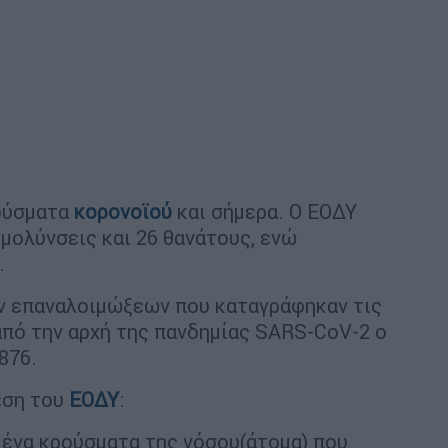
ρούσματα
κορονοϊού
και σήμερα. Ο ΕΟΔΥ
 μολύνσεις και 26 θανάτους, ενώ
.
ων επαναλοιμώξεων που καταγράφηκαν τις
από την αρχή της πανδημίας SARS-CoV-2 ο
876.
εση του
ΕΟΔΥ
:
μένα κρούσματα της νόσου(άτομα) που