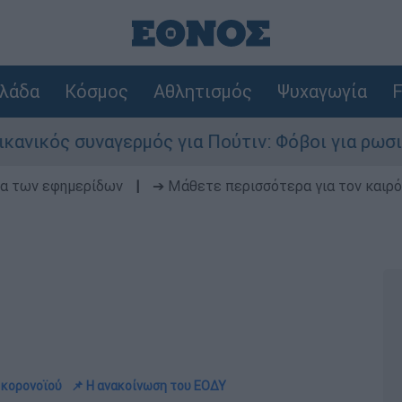
λάδα
Κόσμος
Αθλητισμός
Ψυχαγωγία
F
γερμός για Πούτιν: Φόβοι για ρωσικό χτύπημα σ
δα των εφημερίδων
|
➔ Μάθετε περισσότερα για τον καιρό
 κορονοϊού
📌 H ανακοίνωση του ΕΟΔΥ