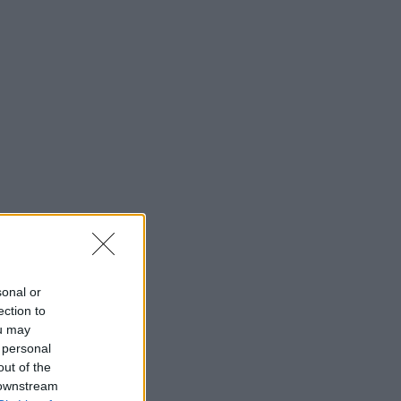
sonal or
ection to
ou may
 personal
out of the
 downstream