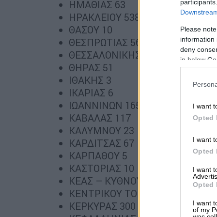
participants
ΗΜΑΘΙΑΣ 63
Downstream 
ΗΡΑΚΛΕΙΟΥ 538
ΘΑΣΟΥ 10
Please note
information 
ΘΕΣΠΡΩΤΙΑΣ 56
deny consent
ΘΕΣΣΑΛΟΝΙΚΗΣ 925
in below Go
ΘΗΡΑΣ 51
ΙΘΑΚΗΣ 3
Persona
ΙΚΑΡΙΑΣ 6
ΙΩΑΝΝΙΝΩΝ 165
I want t
ΚΑΒΑΛΑΣ 117
Opted 
ΚΑΛΥΜΝΟΥ 23
I want t
ΚΑΡΔΙΤΣΑΣ 67
Opted 
ΚΑΡΠΑΘΟΥ 5
ΚΑΣΤΟΡΙΑΣ 10
I want 
Advertis
ΚΕΑΣ – ΚΥΘΝΟΥ 4
Opted 
ΚΕΝΤΡΙΚΟΥ ΤΟΜΕΑ ΑΘΗΝΩΝ 18
I want t
ΚΕΡΚΥΡΑΣ 300
of my P
was col