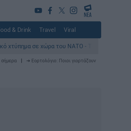
ood & Drink
Travel
Viral
ε χώρα του ΝΑΤΟ - Τα βασικά σενάρια έως το 20
 σήμερα
|
➔ Εορτολόγιο: Ποιοι γιορτάζουν