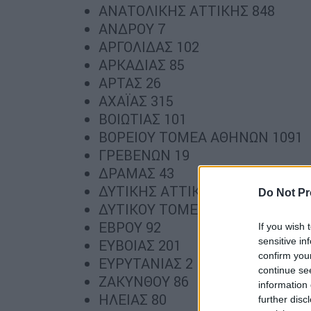
ΑΝΑΤΟΛΙΚΗΣ ΑΤΤΙΚΗΣ 848
ΑΝΔΡΟΥ 7
ΑΡΓΟΛΙΔΑΣ 102
ΑΡΚΑΔΙΑΣ 85
ΑΡΤΑΣ 26
ΑΧΑΪΑΣ 315
ΒΟΙΩΤΙΑΣ 101
ΒΟΡΕΙΟΥ ΤΟΜΕΑ ΑΘΗΝΩΝ 1091
ΓΡΕΒΕΝΩΝ 19
ΔΡΑΜΑΣ 43
ΔΥΤΙΚΗΣ ΑΤΤΙΚΗΣ 225
Do Not Pr
ΔΥΤΙΚΟΥ ΤΟΜΕΑ ΑΘΗΝΩΝ 833
ΕΒΡΟΥ 92
If you wish 
sensitive in
ΕΥΒΟΙΑΣ 201
confirm you
ΕΥΡΥΤΑΝΙΑΣ 2
continue se
ΖΑΚΥΝΘΟΥ 86
information 
ΗΛΕΙΑΣ 80
further disc