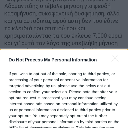
Αδαμαντίδης υπέβαλε μήνυση για ψευδή
καταμήνυση, συκοφαντική δυσφήμηση, αλλά
και για αυτοδικία, αφού αυτή δεν του έδινε
τα κλειδιά του σπιτιού του και
χρησιμοποιώντας τα του έκλεψε 7.000 ευρώ
και γι’ αυτό τον λόγο της υπεβλήθη μήνυση
και για κλοπή», ανέφερε μεταξύ άλλων ο
Αλ.Κούγιας.
Do Not Process My Personal Information
Η Βαρβάρα Κίρκη πέρασε στην αντεπίθεση
If you wish to opt-out of the sale, sharing to third parties, or
μέσω του συνηγόρου της Απόστολου Λύτρα,
processing of your personal or sensitive information for
ο οποίος ξεκαθάρισε πως υπάρχει βίντεο
targeted advertising by us, please use the below opt-out
που αποδεικνύει τον ξυλοδαρμό. «Ξέρω ότι
section to confirm your selection. Please note that after your
opt-out request is processed you may continue seeing
υπάρχει ένα βίντεο που έχει καταγράψει τί
interest-based ads based on personal information utilized by
έχει συμβεί. Σε τέτοιες περιπτώσεις λέμε
us or personal information disclosed to third parties prior to
συνέχεια ότι μία γυναίκα, δήθεν την βίασαν,
your opt-out. You may separately opt-out of the further
δήθεν την χτύπησαν δήθεν το ένα ή το άλλο,
disclosure of your personal information by third parties on the
IAB’s list of downstream participants. This information may