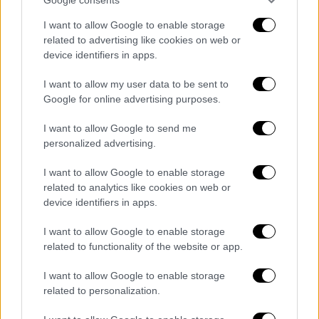
Παράλληλα, ανέφερε ότι τα θύματα δεν είναι
I want to allow Google to enable storage
εύκολο να φύγουν από μια τέτοια κατάσταση
related to advertising like cookies on web or
device identifiers in apps.
και όπως είπε ο τραγουδιστής μετά από
κάθε περιστατικό της ζήταγε συγγνώμη,
I want to allow my user data to be sent to
έπεφτε στα πόδια της και έλεγε ότι δεν θα
Google for online advertising purposes.
ξανασυμβεί.
I want to allow Google to send me
Κούγιας: Θα υπάρξουν εκπλήξεις
personalized advertising.
Παρόλα αυτά, ο συνήγορος του τραγουδιστή,
I want to allow Google to enable storage
related to analytics like cookies on web or
Αλέξης Κούγιας, μέσω ανακοίνωσης από το
device identifiers in apps.
δικηγορικό του γραφείο,
διέψευσε τα
συγκεκριμένα πλάνα και τόνισε ότι «θα
I want to allow Google to enable storage
υπάρξουν εκπλήξεις»
.
related to functionality of the website or app.
I want to allow Google to enable storage
Απαντώντας στη μήνυση που υποβλήθηκε
related to personalization.
από την πλευρά Αδαμαντίδη σημείωσε: «Η
μήνυση είναι ψευδέστατη, δεν υπάρχει