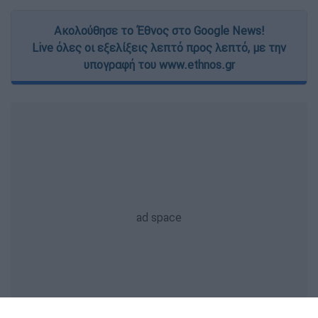
Ακολούθησε το Έθνος στο Google News!
Live όλες οι εξελίξεις λεπτό προς λεπτό, με την
υπογραφή του www.ethnos.gr