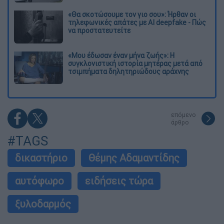
«Θα σκοτώσουμε τον γιο σου»: Ήρθαν οι
τηλεφωνικές απάτες με AI deepfake - Πώς
να προστατευτείτε
«Μου έδωσαν έναν μήνα ζωής»: Η
συγκλονιστική ιστορία μητέρας μετά από
τσιμπήματα δηλητηριώδους αράχνης
επόμενο
άρθρο
#TAGS
δικαστήριο
Θέμης Αδαμαντίδης
αυτόφωρο
ειδήσεις τώρα
ξυλοδαρμός