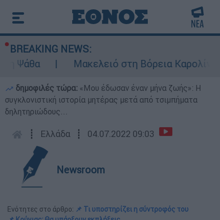
BREAKING NEWS:
θα
Μακελειό στη Βόρεια Καρολίνα ύστερα
δημοφιλές τώρα:
«Μου έδωσαν έναν μήνα ζωής»: Η
συγκλονιστική ιστορία μητέρας μετά από τσιμπήματα
δηλητηριώδους...
┋
Ελλάδα
┋
04.07.2022 09:03
Newsroom
Ενότητες στο άρθρο:
📌 Τι υποστηρίζει η σύντροφός του
📌 Κούγιας: Θα υπάρξουν εκπλήξεις