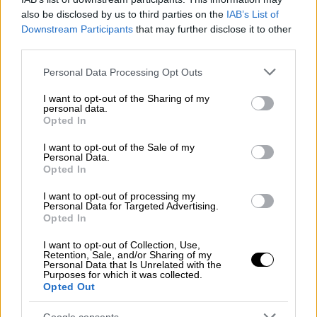
αυτά είναι ντροπή και κάποια στιγμή
also be disclosed by us to third parties on the
IAB’s List of
περνάμε τα όρια. Υπήρχαν και άλλα
Downstream Participants
that may further disclose it to other
περιστατικά βίας στο παρελθόν, δεν είναι το
third parties.
πρώτο και υπάρχουν αποδεικτικά στοιχεία
Please note that this website/app uses one or more Google
Personal Data Processing Opt Outs
και γι' αυτά. Έχω φωτογραφία της κυρίας ότι
services and may gather and store information including but
είναι πάρα πολύ χτυπημένη. Προς το παρόν
not limited to your visit or usage behaviour. You may click to
I want to opt-out of the Sharing of my
personal data.
δεν έχει εξεταστεί από ιατροδικαστή»
grant or deny consent to Google and its third-party tags to
Opted In
use your data for below specified purposes in below Google
ανέφερε ο Απόστολος Λύτρας.
consent section.
I want to opt-out of the Sale of my
Personal Data.
Ο Απόστολος Λύτρας σχολίασε το βίντεο
Opted In
που πρόβαλε το κεντρικό δελτίο ειδήσεων
του ΑΝΤ1 και δήλωσε πως «περιμένουμε να
I want to opt-out of processing my
Personal Data for Targeted Advertising.
δούμε
πως θα αντιδράσει η άλλη πλευρά
Opted In
τώρα που υπάρχει και βίντεο
, καθώς όπως
I want to opt-out of Collection, Use,
ανέφερε η πλευρά του τραγουδιστή
Retention, Sale, and/or Sharing of my
Personal Data that Is Unrelated with the
υποστηρίζει ότι δεν υπάρχει ξυλοδαρμός και
Purposes for which it was collected.
Opted Out
ότι η καταγγελία έγινε ώστε η κ. Κίρκη να
βγάλει λεφτά».
Google consents