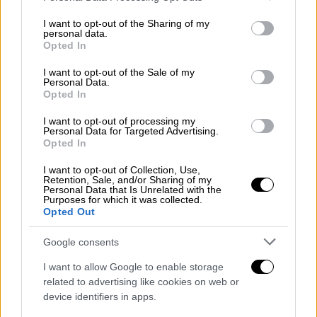
services and may gather and store information including but
ΕΠΙΚΙΝΔΥΝΕΣ ΗΜΕΡΕΣ Η ΠΑΡΑΣΚΕΥΗ
not limited to your visit or usage behaviour. You may click to
I want to opt-out of the Sharing of my
personal data.
grant or deny consent to Google and its third-party tags to
ΚΑΙ ΤΟ ΣΑΒΒΑΤΟ
Opted In
use your data for below specified purposes in below Google
consent section.
Σύμφωνα και με τα τελευταία προγνωστικά
I want to opt-out of the Sale of my
Personal Data.
στοιχεία η χώρα μας θα βρεθεί στο
Opted In
επίκεντρο αυτής της κακοκαιρίας το
I want to opt-out of processing my
διήμερο Παρασκευή - Σάββατο
.
Personal Data for Targeted Advertising.
Opted In
Στο δεύτερο τμήμα του χάρτη μας μπορούμε
I want to opt-out of Collection, Use,
να παρακολουθήσουμε με τις μπλε
Retention, Sale, and/or Sharing of my
Personal Data that Is Unrelated with the
αποχρώσεις την πορεία των βροχοπτώσεων
Purposes for which it was collected.
- καταιγίδων όπου όσο πιο
σκούρα είναι τα
Opted Out
χρώματα τόσο πιο έντονα θα είναι τα
Google consents
φαινόμενα
.
I want to allow Google to enable storage
Τα δυτικά, κεντρικά και βόρεια γεωγραφικά
related to advertising like cookies on web or
διαμερίσματα της χώρας μας θα δεχτούν τον
device identifiers in apps.