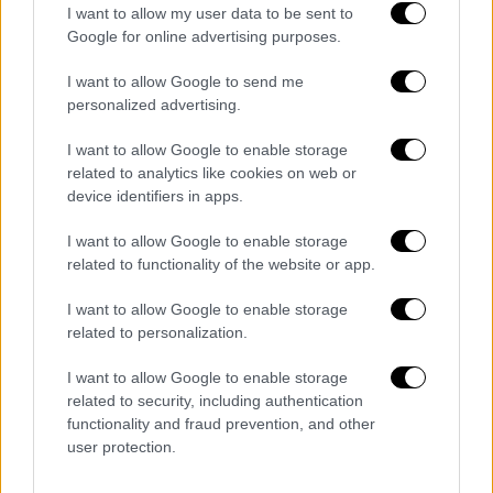
μεγαλύτερο όγκο βροχών - καταιγίδων όπου
I want to allow my user data to be sent to
δεν αποκλείεται να δούμε χαλαζοπτώσεις,
Google for online advertising purposes.
πλημμυρικά φαινόμενα
, ανεμοστρόβιλους -
υδροστρόβιλους αλλά και
έντονους
I want to allow Google to send me
personalized advertising.
κεραυνούς
καταστάσεις που
μπορεί να
θέσουν σε άμεσο κίνδυνο πέραν όλων των
I want to allow Google to enable storage
άλλων ακόμη και την ανθρώπινη ζωή
, γι' αυτό
related to analytics like cookies on web or
και χρειάζεται εξαιρετικά μεγάλη προσοχή
device identifiers in apps.
και σαφώς να μην υπερεκτιμάμε τις δυνάμεις
I want to allow Google to enable storage
μας απέναντι στη Φύση.
related to functionality of the website or app.
I want to allow Google to enable storage
related to personalization.
I want to allow Google to enable storage
related to security, including authentication
functionality and fraud prevention, and other
user protection.