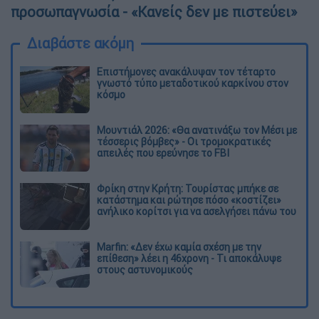
προσωπαγνωσία - «Κανείς δεν με πιστεύει»
Διαβάστε ακόμη
Επιστήμονες ανακάλυψαν τον τέταρτο
γνωστό τύπο μεταδοτικού καρκίνου στον
κόσμο
Μουντιάλ 2026: «Θα ανατινάξω τον Μέσι με
τέσσερις βόμβες» - Οι τρομοκρατικές
απειλές που ερεύνησε το FBI
Φρίκη στην Κρήτη: Τουρίστας μπήκε σε
κατάστημα και ρώτησε πόσο «κοστίζει»
ανήλικο κορίτσι για να ασελγήσει πάνω του
Marfin: «Δεν έχω καμία σχέση με την
επίθεση» λέει η 46χρονη - Τι αποκάλυψε
στους αστυνομικούς