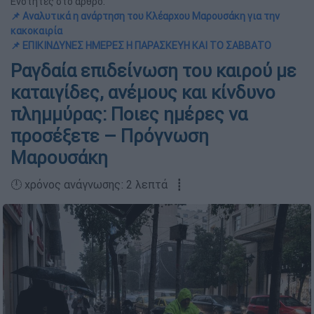
Ενότητες στο άρθρο:
📌 Αναλυτικά η ανάρτηση του Κλέαρχου Μαρουσάκη για την
κακοκαιρία
📌 ΕΠΙΚΙΝΔΥΝΕΣ ΗΜΕΡΕΣ Η ΠΑΡΑΣΚΕΥΗ ΚΑΙ ΤΟ ΣΑΒΒΑΤΟ
Ραγδαία επιδείνωση του καιρού με
καταιγίδες, ανέμους και κίνδυνο
πλημμύρας: Ποιες ημέρες να
προσέξετε – Πρόγνωση
Μαρουσάκη
🕛 χρόνος ανάγνωσης: 2 λεπτά ┋