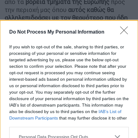
από τα
βόρεια τμήματα της Ευρώπης
προς
την περιοχή μας όπου
αυτός καθώς θα
αλληλεπιδράσει με τον θερμότερο που ήδη
υπάρχει στη γειτονιά μας
, θα σχηματίσει μια
Do Not Process My Personal Information
οργανωμένη διαταραχή με τη μορφή ψυχρής
λίμνης προκαλώντας με τη σειρά της έντονη
If you wish to opt-out of the sale, sharing to third parties, or
κακοκαιρία ικανή να δημιουργήσει πολλά και
processing of your personal or sensitive information for
σημαντικά προβλήματα.
targeted advertising by us, please use the below opt-out
section to confirm your selection. Please note that after your
opt-out request is processed you may continue seeing
interest-based ads based on personal information utilized by
us or personal information disclosed to third parties prior to
your opt-out. You may separately opt-out of the further
disclosure of your personal information by third parties on the
IAB’s list of downstream participants. This information may
also be disclosed by us to third parties on the
IAB’s List of
Downstream Participants
that may further disclose it to other
third parties.
Please note that this website/app uses one or more Google
Personal Data Processing Opt Outs