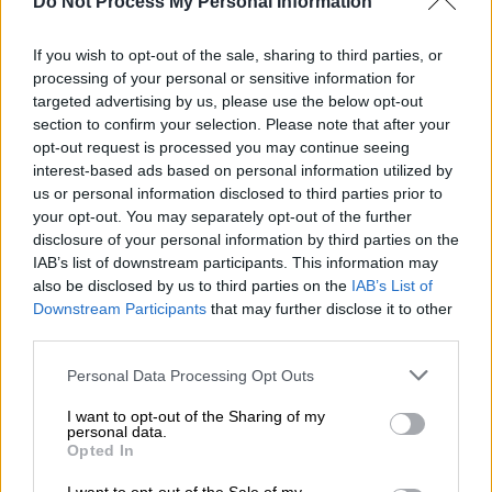
Do Not Process My Personal Information
If you wish to opt-out of the sale, sharing to third parties, or
Προσθέστε το ΕΘΝΟΣ στη Google
processing of your personal or sensitive information for
targeted advertising by us, please use the below opt-out
Αδιανόητο
νέο περιστατικό
αισχροκέρδειας
section to confirm your selection. Please note that after your
στο νησί της
Μυκόνου
αποκάλυψε το
opt-out request is processed you may continue seeing
MykonosLiveTV,
καθώς μία αγγελία
interest-based ads based on personal information utilized by
us or personal information disclosed to third parties prior to
ενοικίασης ενός χώρου κελιού εκκλησίας
your opt-out. You may separately opt-out of the further
ξεπερνάει κάθε φαντασία.
disclosure of your personal information by third parties on the
IAB’s list of downstream participants. This information may
Σύμφωνα με την αγγελία, λοιπόν,
«χρυσό» θα
also be disclosed by us to third parties on the
IAB’s List of
πληρώσουν το κελί, έκτασης 35
Downstream Participants
that may further disclose it to other
τετραγωνικών
που βρίσκεται αρκετή ώρα
third parties.
έξω από την Χώρα του νησιού οι
Please note that this website/app uses one or more Google
Personal Data Processing Opt Outs
ενοικιαστές, αφού
το ποσό που ζητούν οι
services and may gather and store information including but
ιδιοκτήτες του μηνιαίως είναι τα 6.500
not limited to your visit or usage behaviour. You may click to
I want to opt-out of the Sharing of my
personal data.
grant or deny consent to Google and its third-party tags to
ευρώ – όσο ενοικιάζεται το μήνα μία βίλα
Opted In
use your data for below specified purposes in below Google
στη Γλυφάδα!
consent section.