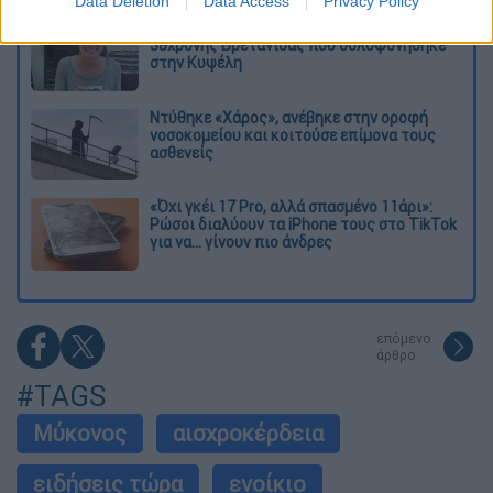
Data Deletion
Data Access
Privacy Policy
Η πρώτη δήλωση της οικογένειας της
38χρονης Βρετανίδας που δολοφονήθηκε
στην Κυψέλη
Ντύθηκε «Χάρος», ανέβηκε στην οροφή
νοσοκομείου και κοιτούσε επίμονα τους
ασθενείς
«Όχι γκέι 17 Pro, αλλά σπασμένο 11άρι»:
Ρώσοι διαλύουν τα iPhone τους στο TikTok
για να... γίνουν πιο άνδρες
επόμενο
άρθρο
#TAGS
Μύκονος
αισχροκέρδεια
ειδήσεις τώρα
ενοίκιο