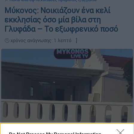
Μύκονος: Νοικιάζουν ένα κελί
εκκλησίας όσο μία βίλα στη
Γλυφάδα – Το εξωφρενικό ποσό
🕛 χρόνος ανάγνωσης: 1 λεπτό ┋
(Video Capture)