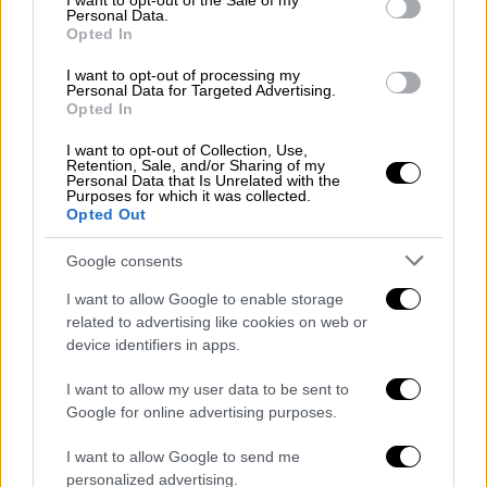
I want to opt-out of the Sale of my
Personal Data.
Πάνω από εφτά χιλιάδες προβολές η
Opted In
αγγελία
I want to opt-out of processing my
Personal Data for Targeted Advertising.
Το «διαμέρισμα», όπως το αναφέρουν στην
Opted In
αγγελία, με δεδομένο ότι ανήκει στην
I want to opt-out of Collection, Use,
εκκλησία, είναι ηλεκτροδοτούμενο, γεγονός
Retention, Sale, and/or Sharing of my
Personal Data that Is Unrelated with the
που εκμεταλλεύονται οι επιτήδειοι
Purposes for which it was collected.
Opted Out
προβαίνοντας και σε άλλες αυθαιρεσίες ενώ
είναι αξιοσημείωτη η απήχηση που είχε η
Google consents
αγγελία που δημοσιεύτηκε στη σελίδα
I want to allow Google to enable storage
Mykonos Aggelies, με πάνω από εφτά
related to advertising like cookies on web or
χιλιάδες προβολές.
device identifiers in apps.
Δείτε εδώ το βίντεο σχετικά με την
I want to allow my user data to be sent to
εξωφρενική αγγελία
Google for online advertising purposes.
I want to allow Google to send me
Όλες οι ειδήσεις
personalized advertising.