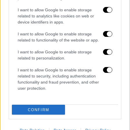
«Αν έχεις τύχη διάβαινε»: Η μπάλα που
I want to allow Google to enable storage
έσωσε τον αγνοούμενο στη Χαλκιδική, είχε
related to analytics like cookies on web or
χαθεί πριν από 10 μέρες στη Λήμνο!
device identifiers in apps.
Σκάνδαλο Uber: Αναταράξεις και στην
I want to allow Google to enable storage
related to functionality of the website or app.
Ελλάδα - Επίθεση ΣΥΡΙΖΑ σε ΝΔ
I want to allow Google to enable storage
Power Pass: Πότε οι πληρωμές - Πότε
related to personalization.
ανοίγει η πλατφόρμα για το Fuel Pass 2 - Τι
είπε ο Οικονόμου
I want to allow Google to enable storage
related to security, including authentication
Jonny Depp - Amber Heard: Η πολύκροτη
functionality and fraud prevention, and other
δικαστική διαμάχη μόλις έγινε... τραγούδι!
user protection.
Διαβάστε ακόμη
CONFIRM
Εκτελέσεις, συλλήψεις και νέοι
περιορισμοί: Το Ιράν σκληραίνει τη γραμμή
στο εσωτερικό εν μέσω πολέμου