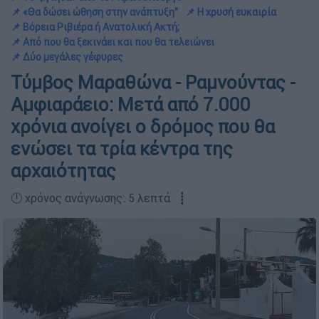
📌 «Θα δώσει ώθηση στην ανάπτυξη"
📌 Η χρυσή ευκαιρία
📌 Βόρεια Ριβιέρα ή Ανατολική Ακτή;
📌 Από που θα ξεκινάει και που θα τελειώνει
📌 Δύο μεγάλες γέφυρες
Τύμβος Μαραθώνα - Ραμνούντας -
Αμφιαράειο: Μετά από 7.000
χρόνια ανοίγει ο δρόμος που θα
ενώσει τα τρία κέντρα της
αρχαιότητας
🕛 χρόνος ανάγνωσης: 5 λεπτά ┋