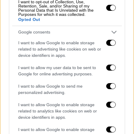
αναπτυχθεί εμπορικά και τουριστικά
.
I want to opt-out of Collection, Use,
Retention, Sale, and/or Sharing of my
Εκμηδενίζονται οι αποστάσεις, οι ακτές
Personal Data that Is Unrelated with the
Purposes for which it was collected.
αναβαθμίζονται», είπε ο Γιασημάκης.
Opted Out
Google consents
I want to allow Google to enable storage
related to advertising like cookies on web or
device identifiers in apps.
I want to allow my user data to be sent to
Google for online advertising purposes.
I want to allow Google to send me
personalized advertising.
Η ημερίδα που έγινε για τον νέο οδικό άξονα
I want to allow Google to enable storage
related to analytics like cookies on web or
device identifiers in apps.
Βόρεια Ριβιέρα ή Ανατολική Ακτή;
I want to allow Google to enable storage
Πάντως κατά την διάρκεια της Ημερίδας