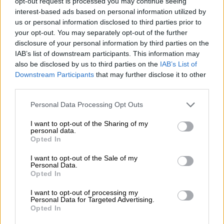
opt-out request is processed you may continue seeing
Ωρωπού από αρχαιοτάτων χρόνων ήταν
interest-based ads based on personal information utilized by
πρωταγωνιστές σε όλες τις
us or personal information disclosed to third parties prior to
δραστηριότητες σε ένα ασύλληπτο ταξίδι
your opt-out. You may separately opt-out of the further
ιστορίας και πολιτισμού, εν έτη 2022
disclosure of your personal information by third parties on the
αποτελούν την πίσω αυλή της Αθήνας. «Εργα
IAB’s list of downstream participants. This information may
also be disclosed by us to third parties on the
IAB’s List of
όπως ο οδικός άξονας Ωρωπού - Μαραθώνα,
Downstream Participants
that may further disclose it to other
ο προαστιακός, οι βιολογικοί καθαρισμοί, η
third parties.
αστική συγκοινωνία, οι παρεμβάσεις στο
Please note that this website/app uses one or more Google
Personal Data Processing Opt Outs
οδικό δίκτυο είναι μερικά από τα έργα που
services and may gather and store information including but
μπορούν να αλλάξουν τον τόπο. Είναι χρυσή
not limited to your visit or usage behaviour. You may click to
I want to opt-out of the Sharing of my
personal data.
ευκαιρία να συζητήσουμε και να
grant or deny consent to Google and its third-party tags to
Opted In
δρομολογήσουμε αυτά τα έργα και να
use your data for below specified purposes in below Google
consent section.
δώσουμε στους πολίτες αυτά που
I want to opt-out of the Sale of my
Personal Data.
διεκδικούσαν εδώ και δεκαετίας. Η
Opted In
κατασκευή του οδικού άξονα Ωρωπού -
I want to opt-out of processing my
Μαραθώνα είναι ένα τέτοιο
έργο πνοής που
Personal Data for Targeted Advertising.
Opted In
θα ενώσει τη βορειοανατολική Αττική και να